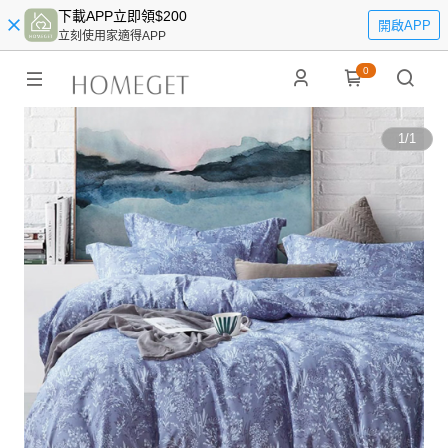
下載APP立即領$200
開啟APP
立刻使用家適得APP
0
1
/
1