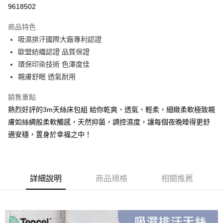
超商取貨付款
9618502
LINE Pay
商品特色
Apple Pay
吸濕排汗國際大廠專利認證
歐盟紡織認證 品質保證
街口支付
環保印染技術 色澤度佳
悠遊付
親膚舒眠 透氣耐用
Google Pay
銷售重點
熱烈好評的3m天絲床包組 給你乾爽、透氣、輕柔，細緻柔軟極致親
全盈+PAY
膚如絲綢般柔軟觸感，天然抑菌，調控濕度，讓每個夜晚睡得更舒
大哥付你分期
適安穩，置身於幸福之中！
相關說明
【大哥付你分期使用說明】
AFTEE先享後付
1.本服務由台灣大哥大提供，台灣大哥大用戶可立即使用無須另外申請。
2.付款方式選擇「大哥付你分期」，訂單成立後會自動跳轉到大哥付的交易
相關說明
詳細說明
商品規格
相關推薦
流程，驗證手機門號後，選擇欲分期的期數、繳款截止日，確認付款後即完
【關於「AFTEE先享後付」】
成交易。
ATM付款
AFTEE先享後付是「在收到商品之後才付款」的支付方式。 讓您購物簡單
3.實際核准額度、可分期數及費用金額請依後續交易確認頁面所載為準。
便利好安心！
4.訂單成立30分鐘內，如未前往確認交易或遇審核未通過，訂單將自動取
１．簡單：不需註冊會員、不需綁卡、不需儲值。
運送方式
消。如遇「轉專審核」未通過狀況，表示未達大哥付你分期系統評分，恕無
２．便利：只要手機號碼，簡訊認證，即可結帳。