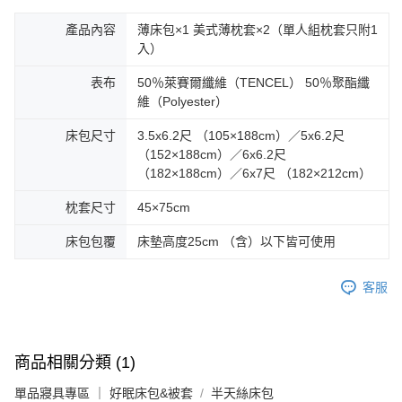
產品內容
薄床包×1 美式薄枕套×2（單人組枕套只附1
入）
表布
50％萊賽爾纖維（TENCEL） 50％聚酯纖
維（Polyester）
床包尺寸
3.5x6.2尺 （105×188cm）／5x6.2尺
（152×188cm）／6x6.2尺
（182×188cm）／6x7尺 （182×212cm）
枕套尺寸
45×75cm
床包包覆
床墊高度25cm （含）以下皆可使用
客服
商品相關分類 (1)
單品寢具專區 ｜ 好眠床包&被套
半天絲床包