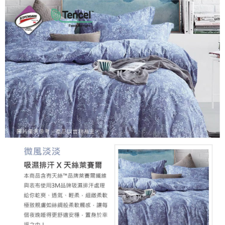
時審查核予不同之上限額度；若仍有額度不足之情形，本公司將視審查結果
郵局包裹
請求用戶進行身份認證。
每筆NT$250
５．嚴禁一人註冊多個帳號或使用他人資訊註冊。若發現惡意使用之情形，
恩沛科技股份有限公司將有權停止該用戶之使用額度並採取法律行動。