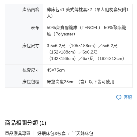
產品內容
薄床包×1 美式薄枕套×2（單人組枕套只附1
入）
表布
50％萊賽爾纖維（TENCEL） 50％聚酯纖
維（Polyester）
床包尺寸
3.5x6.2尺 （105×188cm）／5x6.2尺
（152×188cm）／6x6.2尺
（182×188cm）／6x7尺 （182×212cm）
枕套尺寸
45×75cm
床包包覆
床墊高度25cm （含）以下皆可使用
客服
商品相關分類 (1)
單品寢具專區 ｜ 好眠床包&被套
半天絲床包