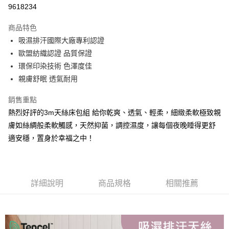
超商取貨付款
9618234
LINE Pay
商品特色
Apple Pay
吸濕排汗國際大廠專利認證
歐盟紡織認證 品質保證
街口支付
環保印染技術 色澤度佳
悠遊付
親膚舒眠 透氣耐用
Google Pay
銷售重點
熱烈好評的3m天絲床包組 給你乾爽、透氣、輕柔，細緻柔軟極致親
全盈+PAY
膚如絲綢般柔軟觸感，天然抑菌，調控濕度，讓每個夜晚睡得更舒
大哥付你分期
適安穩，置身於幸福之中！
相關說明
【大哥付你分期使用說明】
AFTEE先享後付
1.本服務由台灣大哥大提供，台灣大哥大用戶可立即使用無須另外申請。
2.付款方式選擇「大哥付你分期」，訂單成立後會自動跳轉到大哥付的交易
相關說明
詳細說明
商品規格
相關推薦
流程，驗證手機門號後，選擇欲分期的期數、繳款截止日，確認付款後即完
【關於「AFTEE先享後付」】
成交易。
ATM付款
AFTEE先享後付是「在收到商品之後才付款」的支付方式。 讓您購物簡單
3.實際核准額度、可分期數及費用金額請依後續交易確認頁面所載為準。
便利好安心！
4.訂單成立30分鐘內，如未前往確認交易或遇審核未通過，訂單將自動取
１．簡單：不需註冊會員、不需綁卡、不需儲值。
運送方式
消。如遇「轉專審核」未通過狀況，表示未達大哥付你分期系統評分，恕無
２．便利：只要手機號碼，簡訊認證，即可結帳。