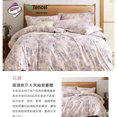
時審查核予不同之上限額度；若仍有額度不足之情形，本公司將視審查結果
郵局包裹
請求用戶進行身份認證。
每筆NT$250
５．嚴禁一人註冊多個帳號或使用他人資訊註冊。若發現惡意使用之情形，
恩沛科技股份有限公司將有權停止該用戶之使用額度並採取法律行動。