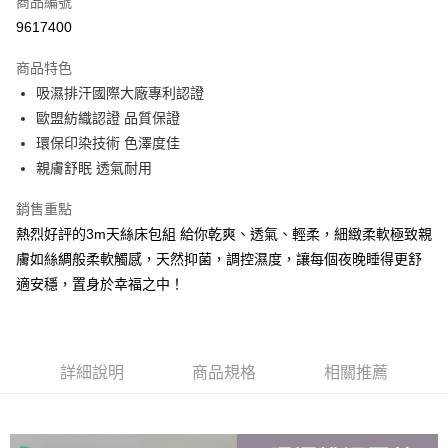
商品編號
LINE Pay
9617400
Apple Pay
商品特色
街口支付
吸濕排汗國際大廠專利認證
歐盟紡織認證 品質保證
悠遊付
環保印染技術 色澤度佳
Google Pay
親膚舒眠 透氣耐用
全盈+PAY
銷售重點
熱烈好評的3m天絲床包組 給你乾爽、透氣、輕柔，細緻柔軟極致親
大哥付你分期
膚如絲綢般柔軟觸感，天然抑菌，調控濕度，讓每個夜晚睡得更舒
相關說明
適安穩，置身於幸福之中！
【大哥付你分期使用說明】
AFTEE先享後付
1.本服務由台灣大哥大提供，台灣大哥大用戶可立即使用無須另外申請。
2.付款方式選擇「大哥付你分期」，訂單成立後會自動跳轉到大哥付的交易
相關說明
流程，驗證手機門號後，選擇欲分期的期數、繳款截止日，確認付款後即完
【關於「AFTEE先享後付」】
成交易。
ATM付款
AFTEE先享後付是「在收到商品之後才付款」的支付方式。 讓您購物簡單
詳細說明
商品規格
相關推薦
3.實際核准額度、可分期數及費用金額請依後續交易確認頁面所載為準。
便利好安心！
4.訂單成立30分鐘內，如未前往確認交易或遇審核未通過，訂單將自動取
１．簡單：不需註冊會員、不需綁卡、不需儲值。
運送方式
消。如遇「轉專審核」未通過狀況，表示未達大哥付你分期系統評分，恕無
２．便利：只要手機號碼，簡訊認證，即可結帳。
法說明評估內容。
３．安心：先確認商品／服務後，再付款。
大型超重物流運送
【繳款方式說明】