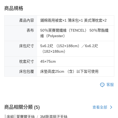
商品規格
產品內容
鋪棉兩用被套×1 薄床包×1 美式薄枕套×2
表布
50％萊賽爾纖維（TENCEL） 50％聚酯纖
維（Polyester）
床包尺寸
5x6.2尺 （152×188cm）／6x6.2尺
（182×188cm）
枕套尺寸
45×75cm
床包包覆
床墊高度25cm （含）以下皆可使用
客服
商品相關分類 (5)
查看全部
│床組│萊賽爾天絲
3M吸濕排汗天絲