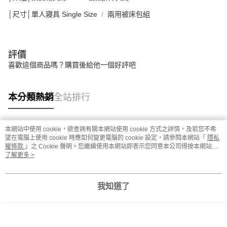
│尺寸│單人寢具 Single Size
兩用被床包組
評價
喜歡這個商品嗎？購買後給他一個好評吧
本分類熱銷
全站排行
本網站中使用 cookie，欲查詢有關本網站使用 cookie 方式之詳情，及若您不希
熱門標籤
望在電腦上使用 cookie 時應如何變更電腦的 cookie 設定，請參閱本網站「
隱私
權條款
」之 Cookie 聲明。您繼續使用本網站即表示您同意本公司得按本網站使
用條款之 Cookie 聲明使用 cookie。
了解更多 >
我知道了