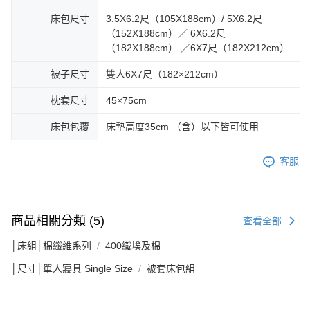
床包尺寸
3.5X6.2尺（105X188cm）/ 5X6.2尺
（152X188cm）／ 6X6.2尺
（182X188cm） ／6X7尺（182X212cm）
被子尺寸
雙人6X7尺（182×212cm）
枕套尺寸
45×75cm
床包包覆
床墊高度35cm （含）以下皆可使用
客服
商品相關分類 (5)
查看全部
│床組│棉纖維系列
400織埃及棉
│尺寸│單人寢具 Single Size
被套床包組