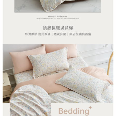
每筆NT$65，滿NT$990(含以上)免運費
https://aftee.tw/terms/#terms3
３．未成年的使用者請事先徵得法定代理人或監護人之同意方可使用
大型超重物流運送
「AFTEE先享後付」，若未經同意申辦者引起之損失，本公司不負相關責
任。
每筆NT$150，滿NT$990(含以上)免運費
４．使用「AFTEE先享後付」時，將依據個別帳號之用戶狀況，依本公司即
時審查核予不同之上限額度；若仍有額度不足之情形，本公司將視審查結果
郵局包裹
請求用戶進行身份認證。
每筆NT$250
５．嚴禁一人註冊多個帳號或使用他人資訊註冊。若發現惡意使用之情形，
恩沛科技股份有限公司將有權停止該用戶之使用額度並採取法律行動。