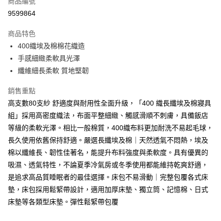
商品編號
信用卡分期付款
9599864
3 期 0 利率 每期
NT$3,333
21家銀行
商品特色
合作金庫商業銀行
第一商業銀行
超商取貨付款
400織埃及棉棉花織造
華南商業銀行
彰化商業銀行
手感細緻柔軟具光澤
LINE Pay
上海商業儲蓄銀行
台北富邦商業銀行
國泰世華商業銀行
兆豐國際商業銀行
纖維細長柔軟 質地堅韌
Apple Pay
臺灣中小企業銀行
台中商業銀行
銷售重點
匯豐（台灣）商業銀行
華泰商業銀行
街口支付
聯邦商業銀行
遠東國際商業銀行
高支數80支紗 舒適度與耐用性全面升級，「400 織長纖埃及棉寢具
元大商業銀行
永豐商業銀行
悠遊付
組」採用高密度織法，布面平整細緻、觸感滑順不刺膚，具備飯店
玉山商業銀行
星展（台灣）商業銀行
等級的柔軟光澤。相比一般棉質，400織布料更加耐洗不易起毛球，
台新國際商業銀行
中國信託商業銀行
Google Pay
長久使用依舊保持舒適。嚴選長纖埃及棉｜天然透氣不悶熱，埃及
台灣樂天信用卡公司
全盈+PAY
棉以纖維長、韌性佳著名，能提升布料強度與柔軟度。具有優異的
吸濕、透氣特性，不論夏季冷氣房或冬季使用都能維持乾爽舒適，
大哥付你分期
是追求高品質睡眠者的最佳選擇。床包不易滑動｜完整包覆各式床
相關說明
墊，床包採用鬆緊帶設計，適用加厚床墊、獨立筒、記憶棉、日式
【大哥付你分期使用說明】
AFTEE先享後付
床墊等各類型床墊。彈性鬆緊帶包覆
1.本服務由台灣大哥大提供，台灣大哥大用戶可立即使用無須另外申請。
2.付款方式選擇「大哥付你分期」，訂單成立後會自動跳轉到大哥付的交易
相關說明
流程，驗證手機門號後，選擇欲分期的期數、繳款截止日，確認付款後即完