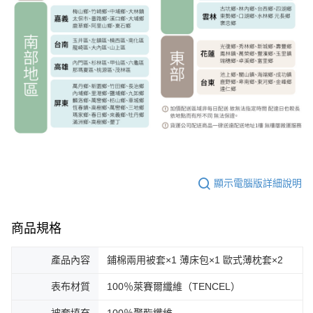
顯示電腦版詳細說明
商品規格
產品內容
鋪棉兩用被套×1 薄床包×1 歐式薄枕套×2
表布材質
100％萊賽爾纖維（TENCEL）
被套填充
100％聚酯纖維