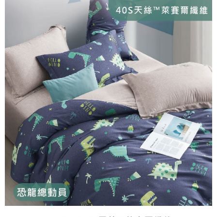
１．簡單：不需註冊會員、不需綁卡、不需儲值。
運送方式
消。如遇「轉專審核」未通過狀況，表示未達大哥付你分期系統評分，恕無
２．便利：只要手機號碼，簡訊認證，即可結帳。
法說明評估內容。
３．安心：先確認商品／服務後，再付款。
大型超重物流運送
【繳款方式說明】
1.分期款項不併入電信帳單，「大哥付你分期」於每月結算日後寄送繳費提
每筆NT$150，滿NT$990(含以上)免運費
【「AFTEE先享後付」結帳流程】
醒簡訊。
１．於結帳方式選擇「AFTEE先享後付」後，將跳轉至「AFTEE先享後付」
2.透過簡訊連結打開帳單後，可選擇「超商條碼／台灣大直營門市／銀行轉
郵局包裹
結帳頁面，進行簡訊認證並確認金額後，即可完成結帳。
帳／街口支付／iPASS MONEY」等通路繳費。
２．訂單成立數日內，您將收到繳費通知簡訊。
每筆NT$250
３．收到繳費通知簡訊後14天內，點擊此簡訊中的連結，可透過四大超商／
【注意事項】
ATM／網路銀行／等多元方式進行付款，方視為交易完成。
1.本服務係由「台灣大哥大股份有限公司」（以下簡稱本公司）所提供，讓
※ 請注意：結帳手續完成當下不需立刻繳費，但若您需要取消訂單，請聯絡
用戶於交易時，得透過本服務購買商品或服務，並由商店將買賣／分期付款
購買商品的店家。未經商家同意取消之訂單仍視為有效，需透過AFTEE先享
買賣價金債權讓與本公司後，依約使用本公司帳單繳交帳款。
後付繳納相關費用。
2.基於同意付款使用「大哥付你分期」之契約關係目的，商店將以您的個人
※ 交易是否成功請以「AFTEE先享後付 」之結帳頁面顯示為準，若有關於
資料（包含姓名、電話或地址）提供予台灣大哥大進項蒐集、處理及利用，
是否繳費成功／繳費後需取消欲退款等相關疑問，請聯繫「AFTEE先享後付
由本公司與您本人進行分期帳單所需資料之確認、核對及更正。
客戶支援中心」
https://netprotections.freshdesk.com/support/home
3.完整用戶服務條款，請詳閱以下連結：
https://oppay.tw/userRule
【注意事項】
１．透過由恩沛科技股份有限公司提供之「AFTEE先享後付」服務完成之交
易，需依本服務之必要範圍內提供個人資料，並將交易相關給付款項請求債
權轉讓予恩沛科技股份有限公司。
２．關於個人資料處理事宜，請瀏覽以下網址：
https://aftee.tw/terms/#terms3
３．未成年的使用者請事先徵得法定代理人或監護人之同意方可使用
「AFTEE先享後付」，若未經同意申辦者引起之損失，本公司不負相關責