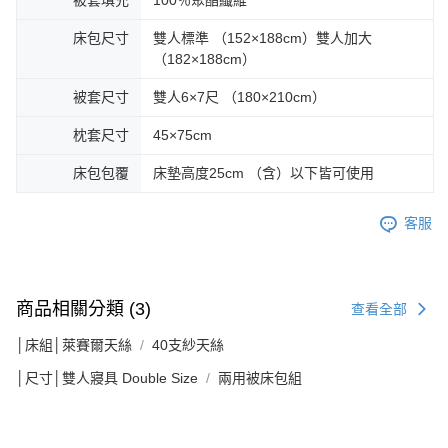
床包尺寸
雙人標準 （152×188cm）雙人加大
（182×188cm）
被套尺寸
雙人6×7尺 （180×210cm）
枕套尺寸
45×75cm
床包包覆
床墊高度25cm （含）以下皆可使用
客服
商品相關分類 (3)
查看全部
│床組│萊賽爾天絲
40支紗天絲
│尺寸│雙人寢具 Double Size
兩用被床包組