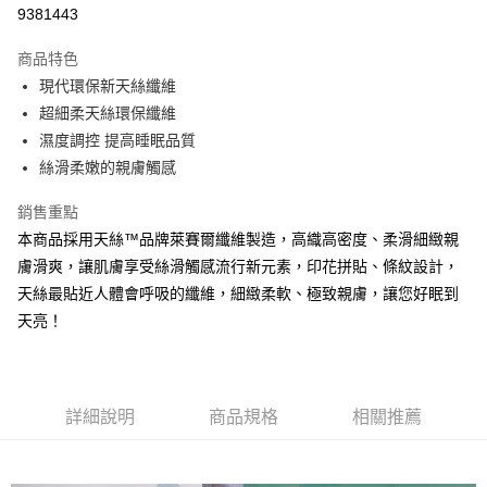
信用卡分期付款
9381443
3 期 0 利率 每期
NT$993
21家銀行
商品特色
合作金庫商業銀行
第一商業銀行
LINE Pay
現代環保新天絲纖維
華南商業銀行
彰化商業銀行
超細柔天絲環保纖維
Apple Pay
上海商業儲蓄銀行
台北富邦商業銀行
國泰世華商業銀行
兆豐國際商業銀行
濕度調控 提高睡眠品質
街口支付
臺灣中小企業銀行
台中商業銀行
絲滑柔嫩的親膚觸感
匯豐（台灣）商業銀行
華泰商業銀行
悠遊付
聯邦商業銀行
遠東國際商業銀行
銷售重點
元大商業銀行
永豐商業銀行
Google Pay
本商品採用天絲™品牌萊賽爾纖維製造，高織高密度、柔滑細緻親
玉山商業銀行
星展（台灣）商業銀行
膚滑爽，讓肌膚享受絲滑觸感流行新元素，印花拼貼、條紋設計，
台新國際商業銀行
中國信託商業銀行
全盈+PAY
天絲最貼近人體會呼吸的纖維，細緻柔軟、極致親膚，讓您好眠到
台灣樂天信用卡公司
大哥付你分期
天亮！
相關說明
【大哥付你分期使用說明】
AFTEE先享後付
1.本服務由台灣大哥大提供，台灣大哥大用戶可立即使用無須另外申請。
2.付款方式選擇「大哥付你分期」，訂單成立後會自動跳轉到大哥付的交易
相關說明
詳細說明
商品規格
相關推薦
流程，驗證手機門號後，選擇欲分期的期數、繳款截止日，確認付款後即完
【關於「AFTEE先享後付」】
成交易。
ATM付款
AFTEE先享後付是「在收到商品之後才付款」的支付方式。 讓您購物簡單
3.實際核准額度、可分期數及費用金額請依後續交易確認頁面所載為準。
便利好安心！
4.訂單成立30分鐘內，如未前往確認交易或遇審核未通過，訂單將自動取