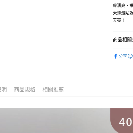
悠遊付
聯邦商
膚滑爽，
元大商
Google Pa
天絲最貼
玉山商
天亮！
台新國
全盈+PAY
台灣樂
大哥付你
商品相關分
相關說明
【大哥付
AFTEE先
│床組│萊
1.本服務
分享
2.付款方
相關說明
│尺寸│雙人寢
流程，驗
【關於「A
ATM付款
完成交易
AFTEE
│尺寸│加大寢
3.實際核
便利好安
4.訂單成
１．簡單
消。如遇
２．便利
運送方式
說明
商品規格
相關推薦
無法說明
３．安心
【繳款方
大型超重
1.分期款
【「AFT
醒簡訊。
每筆NT$1
１．於結帳
2.透過簡
付」結帳
帳／街口支
郵局包裹
２．訂單
３．收到繳
每筆NT$2
【注意事
／ATM／
1.本服務