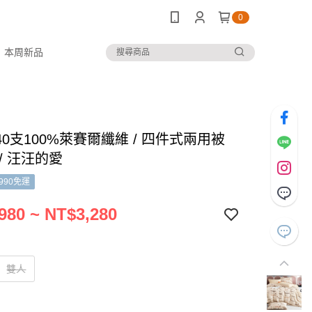
0
本周新品
0支100%萊賽爾纖維 / 四件式兩用被
/ 汪汪的愛
990免運
980 ~ NT$3,280
雙人