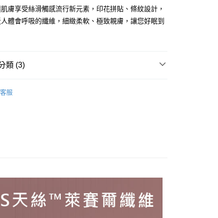
業銀行
遠東國際商業銀行
讓肌膚享受絲滑觸感流行新元素，印花拼貼、條紋設計，
業銀行
永豐商業銀行
y
近人體會呼吸的纖維，細緻柔軟、極致親膚，讓您好眠到
業銀行
星展（台灣）商業銀行
際商業銀行
中國信託商業銀行
天信用卡公司
分期
類 (3)
你分期使用說明】
享後付
賽爾天絲
40支紗天絲
由台灣大哥大提供，台灣大哥大用戶可立即使用無須另外申請。
客服
式選擇「大哥付你分期」，訂單成立後會自動跳轉到大哥付的交易
具 Double Size
兩用被床包組
證手機門號後，選擇欲分期的期數、繳款截止日，確認付款後即
FTEE先享後付」】
。
先享後付是「在收到商品之後才付款」的支付方式。 讓您購物簡單
具 Queen Size
兩用被床包組
准額度、可分期數及費用金額請依後續交易確認頁面所載為準。
心！
立30分鐘內，如未前往確認交易或遇審核未通過，訂單將自動取
：不需註冊會員、不需綁卡、不需儲值。
「轉專審核」未通過狀況，表示未達大哥付你分期系統評分，恕
：只要手機號碼，簡訊認證，即可結帳。
評估內容。
：先確認商品／服務後，再付款。
式說明】
物流運送
項不併入電信帳單，「大哥付你分期」於每月結算日後寄送繳費提
EE先享後付」結帳流程】
50，滿NT$990(含以上)免運費
方式選擇「AFTEE先享後付」後，將跳轉至「AFTEE先享後
訊連結打開帳單後，可選擇「超商條碼／台灣大直營門市／銀行轉
頁面，進行簡訊認證並確認金額後，即可完成結帳。
付／iPASS MONEY」等通路繳費。
成立數日內，您將收到繳費通知簡訊。
費通知簡訊後14天內，點擊此簡訊中的連結，可透過四大超商
50
項】
網路銀行／等多元方式進行付款，方視為交易完成。
係由「台灣大哥大股份有限公司」（以下簡稱本公司）所提供，讓