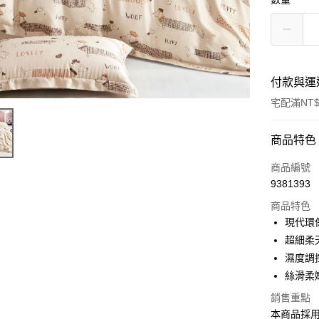
付款與運
宅配滿NT$
付款方式
商品特色
信用卡一
商品編號
9381393
信用卡分
商品特色
3 期 
現代環
合作金
超細柔
LINE Pay
華南商
濕度調
Apple Pay
上海商
絲滑柔
國泰世
街口支付
銷售重點
臺灣中
匯豐（
本商品採