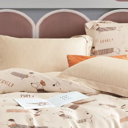
※ 請注意
用戶於交
絡購買商品
款買賣價
先享後付
2.基於同
※ 交易是
資料（包
是否繳費成
用，由本
付客戶支
3.完整用
【注意事
１．透過由
交易，需
求債權轉
２．關於
https://aft
３．未成
「AFTE
任。
４．使用「
即時審查
結果請求
５．嚴禁
形，恩沛
動。