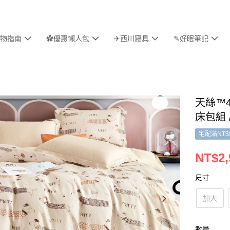
物指南
✿優惠懶人包
✈西川寢具
✎好眠筆記
天絲™4
床包組 
宅配滿NT$
NT$2,
尺寸
加大
數量