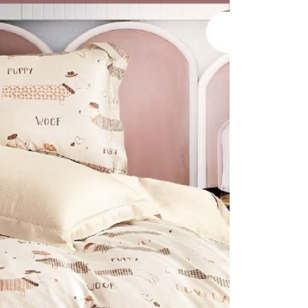
：結帳手續完成當下不需立刻繳費，但若您需要取消訂單，請聯
易時，得透過本服務購買商品或服務，並由商店將買賣／分期付
的店家。未經商家同意取消之訂單仍視為有效，需透過AFTEE
金債權讓與本公司後，依約使用本公司帳單繳交帳款。
繳納相關費用。
意付款使用「大哥付你分期」之契約關係目的，商店將以您的個人
否成功請以「AFTEE先享後付 」之結帳頁面顯示為準，若有關於
含姓名、電話或地址）提供予台灣大哥大進項蒐集、處理及利
功／繳費後需取消欲退款等相關疑問，請聯繫「AFTEE先享後
公司與您本人進行分期帳單所需資料之確認、核對及更正。
援中心」
https://netprotections.freshdesk.com/support/home
戶服務條款，請詳閱以下連結：
https://oppay.tw/userRule
項】
恩沛科技股份有限公司提供之「AFTEE先享後付」服務完成之
依本服務之必要範圍內提供個人資料，並將交易相關給付款項請
讓予恩沛科技股份有限公司。
個人資料處理事宜，請瀏覽以下網址：
ee.tw/terms/#terms3
年的使用者請事先徵得法定代理人或監護人之同意方可使用
E先享後付」，若未經同意申辦者引起之損失，本公司不負相關責
AFTEE先享後付」時，將依據個別帳號之用戶狀況，依本公司
核予不同之上限額度；若仍有額度不足之情形，本公司將視審查
用戶進行身份認證。
一人註冊多個帳號或使用他人資訊註冊。若發現惡意使用之情
科技股份有限公司將有權停止該用戶之使用額度並採取法律行