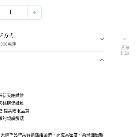
送方式
990免運
清除
紀錄
次付款
期付款
0 利率 每期
NT$993
21家銀行
保新天絲纖維
庫商業銀行
第一商業銀行
天絲環保纖維
業銀行
彰化商業銀行
控 提高睡眠品質
業儲蓄銀行
台北富邦商業銀行
嫩的親膚觸感
華商業銀行
兆豐國際商業銀行
小企業銀行
台中商業銀行
台灣）商業銀行
華泰商業銀行
用天絲™品牌萊賽爾纖維製造，高織高密度、柔滑細緻親