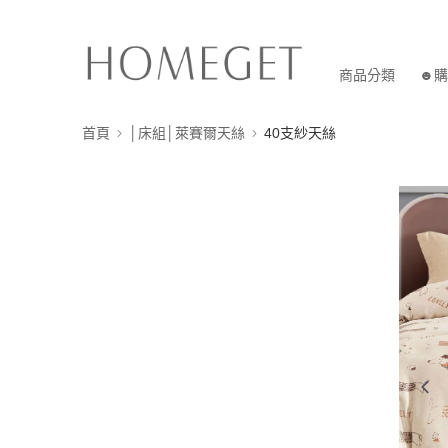
商品分類
☻購
首頁
│床組│萊賽爾天絲
40支紗天絲