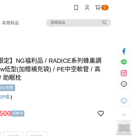
0
本周新品
定】NG福利品 / RADICE系列蜂巢調
ow低型(加贈補充袋) / PE中空軟管 / 高
/ 助眠枕
990免運
則評價
)
500
特惠中