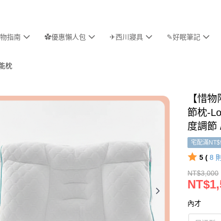
物指南
✿優惠懶人包
✈西川寢具
✎好眠筆記
機能枕
【惜物限
節枕-L
度調節 
宅配滿NT$
5 (
8
NT$3,000
NT$1,
內才