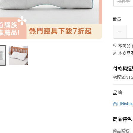
風通型
數量
※ 本商品
※ 本商品
付款與運
宅配滿NT$
付款方式
品牌
信用卡一
西川Nishik
信用卡分
商品特色
3 期 
商品編號