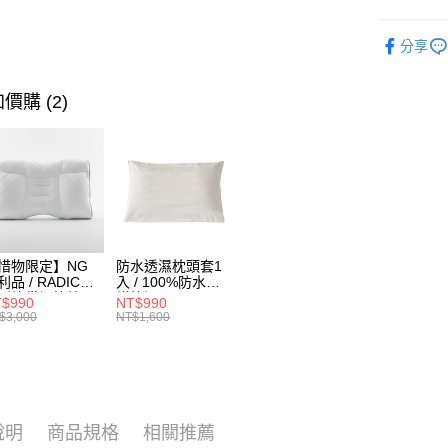
1.分期款
【「AFT
醒簡訊。
每筆NT$1
１．於結帳
西川Nish
2.透過簡
付」結帳
分享
帳／街口支
𝙉𝙚𝙬
郵局包裹
２．訂單
３．收到繳
每筆NT$2
【注意事
／ATM／
價購 (2)
1.本服務
※ 請注意
用戶於交
絡購買商品
款買賣價
先享後付
2.基於同
※ 交易是
資料（包
是否繳費成
用，由本
付客戶支
3.完整用
【注意事
１．透過由
惜物限定】NG
防水透濕枕頭套1
交易，需
利品 / RADICE
入 / 100%防水防
求債權轉
列蜂巢調節枕-
蟎抗污
$990
NT$990
ow低型(加贈補充
２．關於
$3,000
NT$1,600
) / PE中空軟管 /
https://aft
度調節 / 助眠枕
３．未成
「AFTE
任。
４．使用「
即時審查
說明
商品規格
相關推薦
結果請求