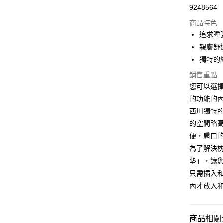
合作金
LINE Pay
9248564
華南商
Apple Pay
上海商
商品特色
國泰世
追求睡
街口支付
臺灣中
親膚舒
匯豐（
悠遊付
獨特的
聯邦商
元大商
銷售重點
Google Pa
玉山商
您可以選
台新國
全盈+PAY
的功能的
台灣樂
西川獨特
大哥付你
的空間略
相關說明
便，肩口
【大哥付
AFTEE先
1.本服務
為了解決
2.付款方
相關說明
墊」，讓
流程，驗
【關於「A
ATM付款
完成交易
只需插入
AFTEE
3.實際核
便利好安
內才放入
4.訂單成
１．簡單
消。如遇
２．便利
運送方式
無法說明
３．安心
【繳款方
商品相關分
大型超重