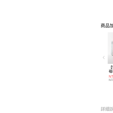
商品加
【
福
系
NT
L
NT
袋
高
詳細