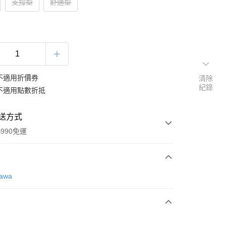
支撐型
舒適型
不適用折價券
清除
紀錄
不適用點數折抵
送方式
990免運
次付款
awa
期付款
0 利率 每期
NT$1,000
21家銀行