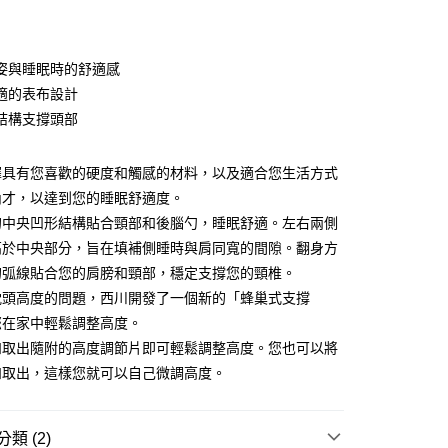
庫商業銀行
第一商業銀行
業銀行
彰化商業銀行
業儲蓄銀行
台北富邦商業銀行
華商業銀行
兆豐國際商業銀行
姿與睡眠時的舒適感
小企業銀行
台中商業銀行
適的表布設計
台灣）商業銀行
華泰商業銀行
結構支撐頭部
業銀行
遠東國際商業銀行
業銀行
永豐商業銀行
y
業銀行
星展（台灣）商業銀行
擇具有您喜歡的硬度和觸感的材料，以及適合您生活方式
際商業銀行
中國信託商業銀行
內才，以達到您的睡眠舒適度。
天信用卡公司
的中央凹形結構貼合頸部和後腦勺，睡眠舒適。左右兩側
分期
高於中央部分，旨在填補側睡時與肩同寬的間隙。翻身方
的弧線貼合您的肩膀和頸部，穩定支撐您的頸椎。
你分期使用說明】
享後付
由台灣大哥大提供，台灣大哥大用戶可立即使用無須另外申請。
枕頭高度的問題，西川開發了一個新的「蜂巢式支撐
式選擇「大哥付你分期」，訂單成立後會自動跳轉到大哥付的交易
您在家中輕鬆調整高度。
證手機門號後，選擇欲分期的期數、繳款截止日，確認付款後即
FTEE先享後付」】
。
和取出隨附的高度調節片即可輕鬆調整高度。您也可以將
先享後付是「在收到商品之後才付款」的支付方式。 讓您購物簡單
准額度、可分期數及費用金額請依後續交易確認頁面所載為準。
心！
和取出，這樣您就可以自己微調高度。
立30分鐘內，如未前往確認交易或遇審核未通過，訂單將自動取
：不需註冊會員、不需綁卡、不需儲值。
「轉專審核」未通過狀況，表示未達大哥付你分期系統評分，恕
：只要手機號碼，簡訊認證，即可結帳。
評估內容。
：先確認商品／服務後，再付款。
式說明】
類 (2)
物流運送