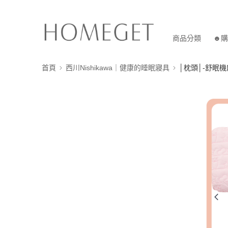
商品分類
☻購
首頁
西川Nishikawa｜健康的睡眠寢具
│枕頭│-舒眠