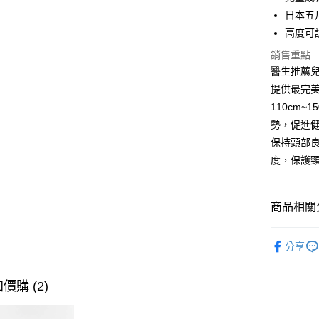
街口支付
臺灣中
日本五
匯豐（
悠遊付
高度可
聯邦商
元大商
銷售重點
Google Pa
玉山商
醫生推薦
台新國
全盈+PAY
提供最完
台灣樂
110cm
大哥付你
勢，促進
相關說明
保持頭部
【大哥付
AFTEE先
1.本服務
度，保護頸
2.付款方
相關說明
流程，驗
【關於「A
ATM付款
完成交易
AFTEE
商品相關分
3.實際核
便利好安
4.訂單成
１．簡單
消。如遇
西川Nish
２．便利
運送方式
無法說明
分享
３．安心
𝙉𝙚𝙬
【繳款方
大型超重
1.分期款
【「AFT
醒簡訊。
價購 (2)
每筆NT$1
１．於結帳
2.透過簡
付」結帳
帳／街口支
郵局包裹
２．訂單