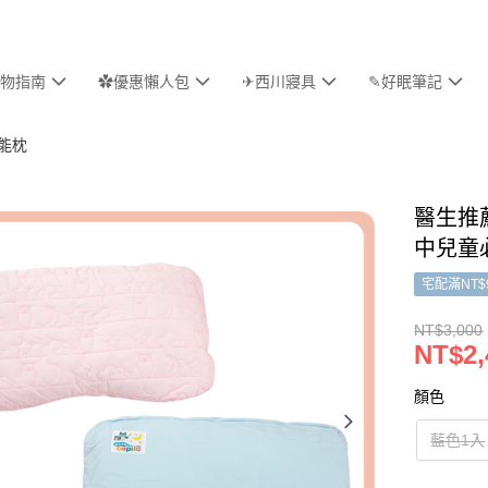
物指南
✿優惠懶人包
✈西川寢具
✎好眠筆記
機能枕
醫生推薦
中兒童必
宅配滿NT$
NT$3,000
NT$2,
顏色
藍色1入