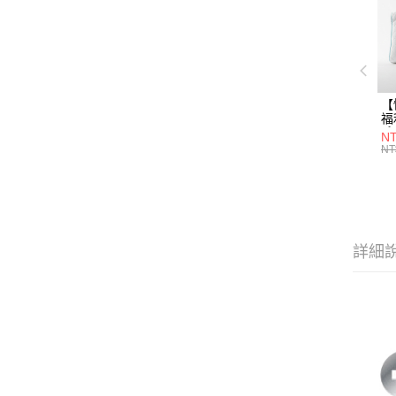
【
福
系
NT
L
NT
袋
高
詳細