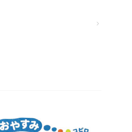
費通知簡訊後14天內，點擊此簡訊中的連結，可透過四大超商
50
項】
網路銀行／等多元方式進行付款，方視為交易完成。
係由「台灣大哥大股份有限公司」（以下簡稱本公司）所提供，讓
：結帳手續完成當下不需立刻繳費，但若您需要取消訂單，請聯
易時，得透過本服務購買商品或服務，並由商店將買賣／分期付
的店家。未經商家同意取消之訂單仍視為有效，需透過AFTEE
金債權讓與本公司後，依約使用本公司帳單繳交帳款。
繳納相關費用。
意付款使用「大哥付你分期」之契約關係目的，商店將以您的個人
否成功請以「AFTEE先享後付 」之結帳頁面顯示為準，若有關於
含姓名、電話或地址）提供予台灣大哥大進項蒐集、處理及利
功／繳費後需取消欲退款等相關疑問，請聯繫「AFTEE先享後
公司與您本人進行分期帳單所需資料之確認、核對及更正。
援中心」
https://netprotections.freshdesk.com/support/home
戶服務條款，請詳閱以下連結：
https://oppay.tw/userRule
項】
恩沛科技股份有限公司提供之「AFTEE先享後付」服務完成之
依本服務之必要範圍內提供個人資料，並將交易相關給付款項請
讓予恩沛科技股份有限公司。
個人資料處理事宜，請瀏覽以下網址：
ee.tw/terms/#terms3
年的使用者請事先徵得法定代理人或監護人之同意方可使用
E先享後付」，若未經同意申辦者引起之損失，本公司不負相關責
AFTEE先享後付」時，將依據個別帳號之用戶狀況，依本公司
核予不同之上限額度；若仍有額度不足之情形，本公司將視審查
用戶進行身份認證。
一人註冊多個帳號或使用他人資訊註冊。若發現惡意使用之情
科技股份有限公司將有權停止該用戶之使用額度並採取法律行