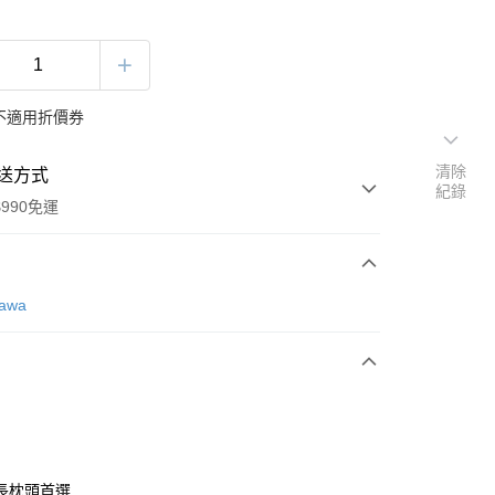
不適用折價券
清除
送方式
紀錄
990免運
次付款
awa
期付款
0 利率 每期
NT$800
21家銀行
庫商業銀行
第一商業銀行
業銀行
彰化商業銀行
業儲蓄銀行
台北富邦商業銀行
華商業銀行
兆豐國際商業銀行
長枕頭首選