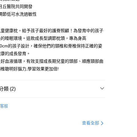
小企業銀行
台中商業銀行
月丘醫院共同開發
台灣）商業銀行
華泰商業銀行
調節低可水洗過敏性
業銀行
遠東國際商業銀行
業銀行
永豐商業銀行
y
業銀行
星展（台灣）商業銀行
兒童健康枕，給予孩子最好的護脊照顧！為發育中的孩子
際商業銀行
中國信託商業銀行
美的睡眠環境。這款成長型調節枕頭，專為身高
天信用卡公司
~150cm的孩子設計，確保他們的頸椎和脊椎保持正確的姿
分期
健康的成長發育。
良好血液循環，有效支撐成長期兒童的頭部、順應頸部曲
你分期使用說明】
享後付
由台灣大哥大提供，台灣大哥大用戶可立即使用無須另外申請。
椎聰明好腦力,學習效果更加倍!
式選擇「大哥付你分期」，訂單成立後會自動跳轉到大哥付的交易
證手機門號後，選擇欲分期的期數、繳款截止日，確認付款後即
FTEE先享後付」】
。
先享後付是「在收到商品之後才付款」的支付方式。 讓您購物簡單
類 (2)
准額度、可分期數及費用金額請依後續交易確認頁面所載為準。
心！
立30分鐘內，如未前往確認交易或遇審核未通過，訂單將自動取
：不需註冊會員、不需綁卡、不需儲值。
「轉專審核」未通過狀況，表示未達大哥付你分期系統評分，恕
ikawa｜健康的睡眠寢具
│枕頭│-舒眠機能枕
：只要手機號碼，簡訊認證，即可結帳。
評估內容。
客服
：先確認商品／服務後，再付款。
⭐折扣活動〃優惠專區
式說明】
人氣舒眠｜熱銷推薦寢具7折起
物流運送
項不併入電信帳單，「大哥付你分期」於每月結算日後寄送繳費提
EE先享後付」結帳流程】
50，滿NT$990(含以上)免運費
方式選擇「AFTEE先享後付」後，將跳轉至「AFTEE先享後
查看全部
訊連結打開帳單後，可選擇「超商條碼／台灣大直營門市／銀行轉
頁面，進行簡訊認證並確認金額後，即可完成結帳。
付／iPASS MONEY」等通路繳費。
成立數日內，您將收到繳費通知簡訊。