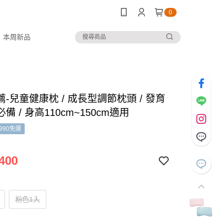
0
本周新品
-兒童健康枕 / 成長型調節枕頭 / 發育
備 / 身高110cm~150cm適用
990免運
400
粉色1入