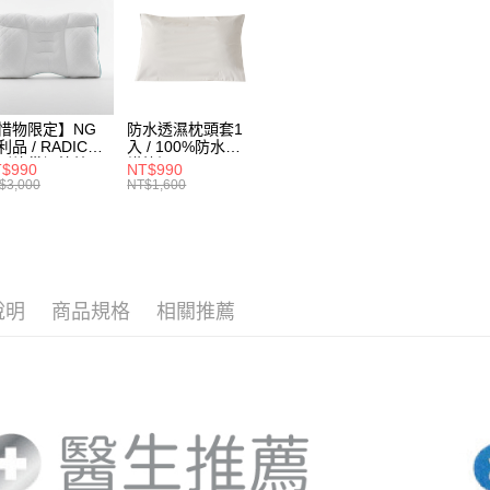
３．收到繳
每筆NT$2
【注意事
／ATM／
1.本服務
※ 請注意
用戶於交
絡購買商品
款買賣價
先享後付
2.基於同
※ 交易是
資料（包
是否繳費成
惜物限定】NG
防水透濕枕頭套1
用，由本
付客戶支
利品 / RADICE
入 / 100%防水防
3.完整用
列蜂巢調節枕-
蟎抗污
$990
NT$990
ow低型(加贈補充
【注意事
$3,000
NT$1,600
) / PE中空軟管 /
１．透過由
度調節 / 助眠枕
交易，需
求債權轉
２．關於
https://aft
３．未成
說明
商品規格
相關推薦
「AFTE
任。
４．使用「
即時審查
結果請求
５．嚴禁
形，恩沛
動。