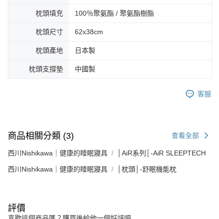
枕頭填充
100％聚氨酯 / 聚氨酯樹酯
枕頭尺寸
62x38cm
枕頭產地
日本製
枕頭支撐墊
中國製
客服
商品相關分類 (3)
查看全部
西川Nishikawa｜健康的睡眠寢具
│AiR系列│-AiR SLEEPTECH
西川Nishikawa｜健康的睡眠寢具
│枕頭│-舒眠機能枕
評價
喜歡這個商品嗎？購買後給他一個好評吧