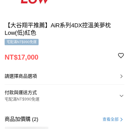
【大谷翔平推薦】AiR系列4DX控溫美夢枕
Low(低)紅色
宅配滿NT$990免運
NT$17,000
請選擇商品選項
付款與運送方式
宅配滿NT$990免運
付款方式
信用卡一次付款
商品加價購 (2)
查看全部