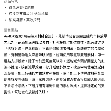
商品特色
１．簡單：不需註冊會員、不需綁卡、不需儲值。
運送方式
消。如遇「轉專審核」未通過狀況，表示未達大哥付你分期系統評分，恕無
２．便利：只要手機號碼，簡訊認證，即可結帳。
透氣涼爽4D結構
法說明評估內容。
３．安心：先確認商品／服務後，再付款。
大型超重物流運送
【繳款方式說明】
棋盤點支撐設計 透氣減壓
1.分期款項不併入電信帳單，「大哥付你分期」於每月結算日後寄送繳費提
每筆NT$150，滿NT$990(含以上)免運費
涼爽凝膠，高效控問
【「AFTEE先享後付」結帳流程】
醒簡訊。
１．於結帳方式選擇「AFTEE先享後付」後，將跳轉至「AFTEE先享後付」
2.透過簡訊連結打開帳單後，可選擇「超商條碼／台灣大直營門市／銀行轉
郵局包裹
結帳頁面，進行簡訊認證並確認金額後，即可完成結帳。
銷售重點
帳／街口支付／iPASS MONEY」等通路繳費。
２．訂單成立數日內，您將收到繳費通知簡訊。
每筆NT$250
Air4DX獨家4層尖端素材結合設計，能精準貼合頭頸曲線均勻釋放壓
３．收到繳費通知簡訊後14天內，點擊此簡訊中的連結，可透過四大超商／
【注意事項】
ATM／網路銀行／等多元方式進行付款，方視為交易完成。
力以外，還添加涼爽降溫素材、打孔設計增加透氣性，能有效達到
1.本服務係由「台灣大哥大股份有限公司」（以下簡稱本公司）所提供，讓
※ 請注意：結帳手續完成當下不需立刻繳費，但若您需要取消訂單，請聯絡
「透氣對流、控溫釋壓」不管是仰躺或者側睡，都能穩定的包覆頭
用戶於交易時，得透過本服務購買商品或服務，並由商店將買賣／分期付款
購買商品的店家。未經商家同意取消之訂單仍視為有效，需透過AFTEE先享
買賣價金債權讓與本公司後，依約使用本公司帳單繳交帳款。
部，有利幫助進入深層睡眠狀態。枕頭使用聚氨酯雙層素材，第一
後付繳納相關費用。
2.基於同意付款使用「大哥付你分期」之契約關係目的，商店將以您的個人
※ 交易是否成功請以「AFTEE先享後付 」之結帳頁面顯示為準，若有關於
層點支撐設計，除了增加透氣度氣以外，還能減少頭部因壓力的血
資料（包含姓名、電話或地址）提供予台灣大哥大進項蒐集、處理及利用，
是否繳費成功／繳費後需取消欲退款等相關疑問，請聯繫「AFTEE先享後付
由本公司與您本人進行分期帳單所需資料之確認、核對及更正。
液不循環，達到減壓效果，提升睡眠舒適度。枕頭中層使用涼感降
客戶支援中心」
https://netprotections.freshdesk.com/support/home
3.完整用戶服務條款，請詳閱以下連結：
https://oppay.tw/userRule
溫凝膠，加上特殊的方格狀排列設計，除了能上下傳導散熱還能幫
【注意事項】
助熱氣左右傳導，防止頭部悶熱，由於凝膠沒有直接接觸人體因此
１．透過由恩沛科技股份有限公司提供之「AFTEE先享後付」服務完成之交
不會忽冷忽熱，下層採用有緩衝性能的素材製成，提供穩定的的支
易，需依本服務之必要範圍內提供個人資料，並將交易相關給付款項請求債
權轉讓予恩沛科技股份有限公司。
撐性，幫助徹底放鬆好入睡。
２．關於個人資料處理事宜，請瀏覽以下網址：
https://aftee.tw/terms/#terms3
３．未成年的使用者請事先徵得法定代理人或監護人之同意方可使用
「AFTEE先享後付」，若未經同意申辦者引起之損失，本公司不負相關責