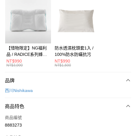
信用卡分期付款
3 期 0 利率 每期
NT$5,666
21家銀行
合作金庫商業銀行
第一商業銀行
LINE Pay
華南商業銀行
彰化商業銀行
Apple Pay
上海商業儲蓄銀行
台北富邦商業銀行
國泰世華商業銀行
兆豐國際商業銀行
街口支付
臺灣中小企業銀行
台中商業銀行
【惜物限定】NG福利
防水透濕枕頭套1入 /
匯豐（台灣）商業銀行
華泰商業銀行
品 / RADICE系列蜂巢
100%防水防蟎抗污
悠遊付
聯邦商業銀行
遠東國際商業銀行
調節枕-Low低型(加贈
NT$990
NT$990
元大商業銀行
永豐商業銀行
NT$3,000
NT$1,600
Google Pay
補充袋) / PE中空軟管 /
玉山商業銀行
星展（台灣）商業銀行
高度調節 / 助眠枕
台新國際商業銀行
中國信託商業銀行
全盈+PAY
品牌
台灣樂天信用卡公司
大哥付你分期
西川Nishikawa
相關說明
【大哥付你分期使用說明】
商品特色
AFTEE先享後付
1.本服務由台灣大哥大提供，台灣大哥大用戶可立即使用無須另外申請。
2.付款方式選擇「大哥付你分期」，訂單成立後會自動跳轉到大哥付的交易
相關說明
商品編號
流程，驗證手機門號後，選擇欲分期的期數、繳款截止日，確認付款後即完
【關於「AFTEE先享後付」】
8883273
成交易。
ATM付款
AFTEE先享後付是「在收到商品之後才付款」的支付方式。 讓您購物簡單
3.實際核准額度、可分期數及費用金額請依後續交易確認頁面所載為準。
便利好安心！
4.訂單成立30分鐘內，如未前往確認交易或遇審核未通過，訂單將自動取