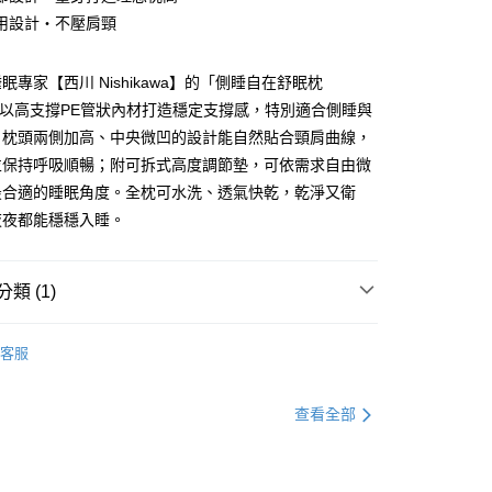
台灣）商業銀行
華泰商業銀行
用設計・不壓肩頸
業銀行
遠東國際商業銀行
業銀行
永豐商業銀行
y
業銀行
星展（台灣）商業銀行
眠專家【西川 Nishikawa】的「側睡自在舒眠枕
際商業銀行
中國信託商業銀行
)」，以高支撐PE管狀內材打造穩定支撐感，特別適合側睡與
天信用卡公司
。枕頭兩側加高、中央微凹的設計能自然貼合頸肩曲線，
分期
並保持呼吸順暢；附可拆式高度調節墊，可依需求自由微
最合適的睡眠角度。全枕可水洗、透氣快乾，乾淨又衛
你分期使用說明】
享後付
由台灣大哥大提供，台灣大哥大用戶可立即使用無須另外申請。
夜夜都能穩穩入睡。
式選擇「大哥付你分期」，訂單成立後會自動跳轉到大哥付的交易
證手機門號後，選擇欲分期的期數、繳款截止日，確認付款後即
FTEE先享後付」】
。
先享後付是「在收到商品之後才付款」的支付方式。 讓您購物簡單
類 (1)
准額度、可分期數及費用金額請依後續交易確認頁面所載為準。
心！
立30分鐘內，如未前往確認交易或遇審核未通過，訂單將自動取
：不需註冊會員、不需綁卡、不需儲值。
「轉專審核」未通過狀況，表示未達大哥付你分期系統評分，恕
ikawa｜健康的睡眠寢具
│枕頭│-舒眠機能枕
：只要手機號碼，簡訊認證，即可結帳。
評估內容。
客服
：先確認商品／服務後，再付款。
式說明】
物流運送
項不併入電信帳單，「大哥付你分期」於每月結算日後寄送繳費提
EE先享後付」結帳流程】
50，滿NT$990(含以上)免運費
方式選擇「AFTEE先享後付」後，將跳轉至「AFTEE先享後
查看全部
訊連結打開帳單後，可選擇「超商條碼／台灣大直營門市／銀行轉
頁面，進行簡訊認證並確認金額後，即可完成結帳。
付／iPASS MONEY」等通路繳費。
成立數日內，您將收到繳費通知簡訊。
費通知簡訊後14天內，點擊此簡訊中的連結，可透過四大超商
50
項】