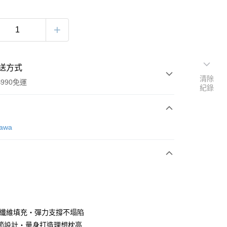
送方式
清除
990免運
紀錄
次付款
awa
期付款
0 利率 每期
NT$1,600
21家銀行
庫商業銀行
第一商業銀行
業銀行
彰化商業銀行
業儲蓄銀行
台北富邦商業銀行
華商業銀行
兆豐國際商業銀行
狀纖維填充・彈力支撐不塌陷
小企業銀行
台中商業銀行
節設計・量身打造理想枕高