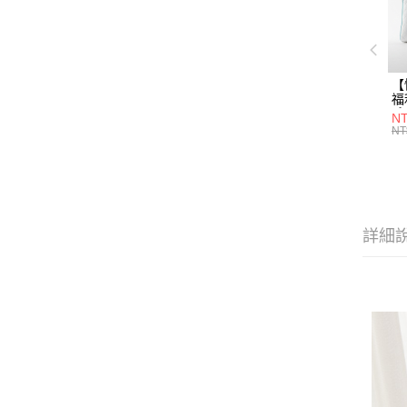
【
福
系
NT
L
NT
袋
高
詳細