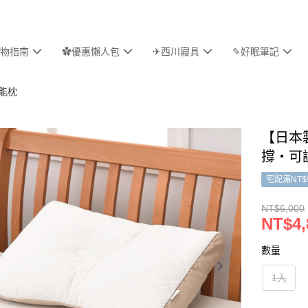
物指南
✿優惠懶人包
✈西川寢具
✎好眠筆記
機能枕
【日本製
撐・可
宅配滿NT$
NT$6,000
NT$4,
數量
1入