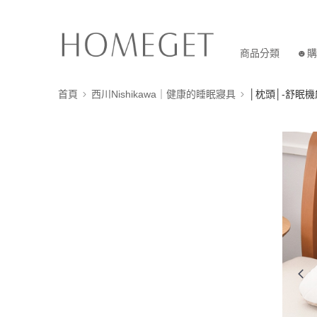
商品分類
☻購
首頁
西川Nishikawa｜健康的睡眠寢具
│枕頭│-舒眠