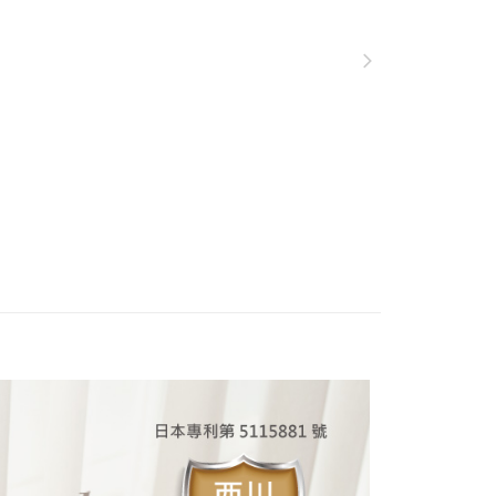
網路銀行／等多元方式進行付款，方視為交易完成。
係由「台灣大哥大股份有限公司」（以下簡稱本公司）所提供，讓
：結帳手續完成當下不需立刻繳費，但若您需要取消訂單，請聯
易時，得透過本服務購買商品或服務，並由商店將買賣／分期付
的店家。未經商家同意取消之訂單仍視為有效，需透過AFTEE
金債權讓與本公司後，依約使用本公司帳單繳交帳款。
繳納相關費用。
意付款使用「大哥付你分期」之契約關係目的，商店將以您的個人
否成功請以「AFTEE先享後付 」之結帳頁面顯示為準，若有關於
含姓名、電話或地址）提供予台灣大哥大進項蒐集、處理及利
功／繳費後需取消欲退款等相關疑問，請聯繫「AFTEE先享後
公司與您本人進行分期帳單所需資料之確認、核對及更正。
援中心」
https://netprotections.freshdesk.com/support/home
戶服務條款，請詳閱以下連結：
https://oppay.tw/userRule
項】
恩沛科技股份有限公司提供之「AFTEE先享後付」服務完成之
依本服務之必要範圍內提供個人資料，並將交易相關給付款項請
讓予恩沛科技股份有限公司。
個人資料處理事宜，請瀏覽以下網址：
ee.tw/terms/#terms3
年的使用者請事先徵得法定代理人或監護人之同意方可使用
E先享後付」，若未經同意申辦者引起之損失，本公司不負相關責
AFTEE先享後付」時，將依據個別帳號之用戶狀況，依本公司
核予不同之上限額度；若仍有額度不足之情形，本公司將視審查
用戶進行身份認證。
一人註冊多個帳號或使用他人資訊註冊。若發現惡意使用之情
科技股份有限公司將有權停止該用戶之使用額度並採取法律行