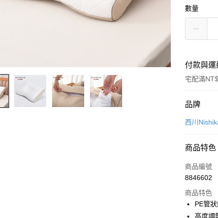
數量
付款與運
宅配滿NT$
付款方式
品牌
信用卡一
西川Nishik
信用卡分
商品特色
3 期 
商品編號
合作金
LINE Pay
8846602
華南商
Apple Pay
上海商
商品特色
國泰世
PE管
街口支付
臺灣中
高度調