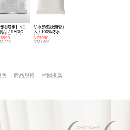
／ATM／
1.本服務
※ 請注意
用戶於交
絡購買商品
款買賣價
先享後付
2.基於同
※ 交易是
資料（包
是否繳費成
惜物限定】NG
防水透濕枕頭套1
用，由本
付客戶支
利品 / RADICE
入 / 100%防水防
3.完整用
列蜂巢調節枕-
蟎抗污
$990
NT$990
ow低型(加贈補充
【注意事
$3,000
NT$1,600
) / PE中空軟管 /
１．透過由
度調節 / 助眠枕
交易，需
求債權轉
２．關於
https://aft
３．未成
說明
商品規格
相關推薦
「AFTE
任。
４．使用「
即時審查
結果請求
５．嚴禁
形，恩沛
動。