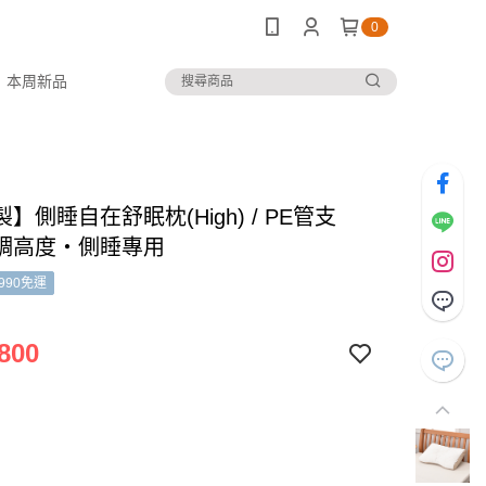
0
本周新品
】側睡自在舒眠枕(High) / PE管支
調高度・側睡專用
990免運
800