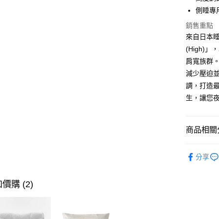
匯豐（
悠遊付
側睡專
聯邦商
元大商
銷售重點
Google Pa
玉山商
來自日本睡
台新國
全盈+PAY
(High
台灣樂
肩寬族群
大哥付你
減少壓迫
相關說明
調，打造
【大哥付
AFTEE先
1.本服務
生，讓您
2.付款方
相關說明
流程，驗
【關於「A
ATM付款
完成交易
AFTEE
商品相關分
3.實際核
便利好安
4.訂單成
１．簡單
消。如遇
西川Nish
２．便利
運送方式
無法說明
分享
３．安心
【繳款方
大型超重
1.分期款
【「AFT
醒簡訊。
價購 (2)
每筆NT$1
１．於結帳
2.透過簡
付」結帳
帳／街口支
郵局包裹
２．訂單
３．收到繳
每筆NT$2
【注意事