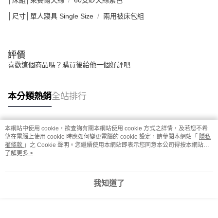
│床組│萊賽爾天絲
60支紗天絲素色
│尺寸│單人寢具 Single Size
兩用被床包組
評價
喜歡這個商品嗎？購買後給他一個好評吧
本分類熱銷
全站排行
本網站中使用 cookie，欲查詢有關本網站使用 cookie 方式之詳情，及若您不希
熱門標籤
望在電腦上使用 cookie 時應如何變更電腦的 cookie 設定，請參閱本網站「
隱私
權條款
」之 Cookie 聲明。您繼續使用本網站即表示您同意本公司得按本網站使
用條款之 Cookie 聲明使用 cookie。
了解更多 >
我知道了