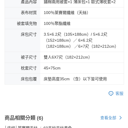
產品內容
鋪棉兩用被套×1 薄床包×1 歐式薄枕套×2
表布材質
100％萊賽爾纖維（天絲）
被套填充物
100％聚酯纖維
床包尺寸
3.5×6.2尺（105×188cm）/ 5×6.2尺
（152×188cm）／ 6×6.2尺
（182×188cm） ／6×7尺（182×212cm）
被子尺寸
雙人6X7尺（182×212cm）
枕套尺寸
45×75cm
床包包覆
床墊高度35cm （含）以下皆可使用
客服
商品相關分類 (6)
查看全部