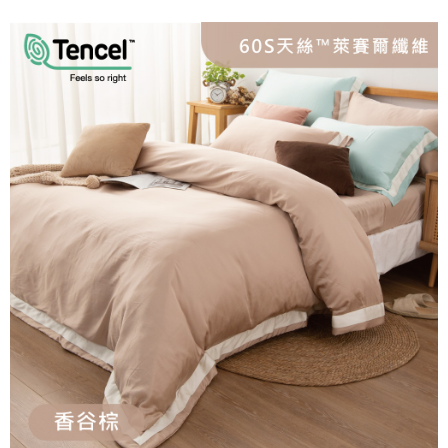
１．簡單：不需註冊會員、不需綁卡、不需儲值。
運送方式
消。如遇「轉專審核」未通過狀況，表示未達大哥付你分期系統評分，恕無
２．便利：只要手機號碼，簡訊認證，即可結帳。
法說明評估內容。
３．安心：先確認商品／服務後，再付款。
大型超重物流運送
【繳款方式說明】
1.分期款項不併入電信帳單，「大哥付你分期」於每月結算日後寄送繳費提
每筆NT$150，滿NT$990(含以上)免運費
【「AFTEE先享後付」結帳流程】
醒簡訊。
１．於結帳方式選擇「AFTEE先享後付」後，將跳轉至「AFTEE先享後付」
2.透過簡訊連結打開帳單後，可選擇「超商條碼／台灣大直營門市／銀行轉
郵局包裹
結帳頁面，進行簡訊認證並確認金額後，即可完成結帳。
帳／街口支付／iPASS MONEY」等通路繳費。
２．訂單成立數日內，您將收到繳費通知簡訊。
每筆NT$250
３．收到繳費通知簡訊後14天內，點擊此簡訊中的連結，可透過四大超商／
【注意事項】
ATM／網路銀行／等多元方式進行付款，方視為交易完成。
1.本服務係由「台灣大哥大股份有限公司」（以下簡稱本公司）所提供，讓
※ 請注意：結帳手續完成當下不需立刻繳費，但若您需要取消訂單，請聯絡
用戶於交易時，得透過本服務購買商品或服務，並由商店將買賣／分期付款
購買商品的店家。未經商家同意取消之訂單仍視為有效，需透過AFTEE先享
買賣價金債權讓與本公司後，依約使用本公司帳單繳交帳款。
後付繳納相關費用。
2.基於同意付款使用「大哥付你分期」之契約關係目的，商店將以您的個人
※ 交易是否成功請以「AFTEE先享後付 」之結帳頁面顯示為準，若有關於
資料（包含姓名、電話或地址）提供予台灣大哥大進項蒐集、處理及利用，
是否繳費成功／繳費後需取消欲退款等相關疑問，請聯繫「AFTEE先享後付
由本公司與您本人進行分期帳單所需資料之確認、核對及更正。
客戶支援中心」
https://netprotections.freshdesk.com/support/home
3.完整用戶服務條款，請詳閱以下連結：
https://oppay.tw/userRule
【注意事項】
１．透過由恩沛科技股份有限公司提供之「AFTEE先享後付」服務完成之交
易，需依本服務之必要範圍內提供個人資料，並將交易相關給付款項請求債
權轉讓予恩沛科技股份有限公司。
２．關於個人資料處理事宜，請瀏覽以下網址：
https://aftee.tw/terms/#terms3
３．未成年的使用者請事先徵得法定代理人或監護人之同意方可使用
「AFTEE先享後付」，若未經同意申辦者引起之損失，本公司不負相關責