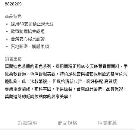
信用卡分期付款
8828269
3 期 0 利率 每期
NT$2,326
21家銀行
商品特色
合作金庫商業銀行
第一商業銀行
LINE Pay
採用60支蘭精正規天絲
華南商業銀行
彰化商業銀行
歐盟紡織協會認證
Apple Pay
上海商業儲蓄銀行
台北富邦商業銀行
國泰世華商業銀行
兆豐國際商業銀行
台灣安心寢具認證
街口支付
臺灣中小企業銀行
台中商業銀行
質地細密，觸感柔順
匯豐（台灣）商業銀行
華泰商業銀行
悠遊付
聯邦商業銀行
遠東國際商業銀行
銷售重點
元大商業銀行
永豐商業銀行
Google Pay
莫蘭迪色系簡約素色系列，採用蘭精正規60支天絲萊賽爾面料，手
玉山商業銀行
星展（台灣）商業銀行
感柔軟舒適，色澤舒服美觀，特色是枕套與被套採用歐式雙層荷葉
台新國際商業銀行
中國信託商業銀行
全盈+PAY
邊裝飾，此工法較繁複， 但風格清新典雅，竊好搭配 高質感
台灣樂天信用卡公司
大哥付你分期
專業車縫製成，布料牢固，不易破裂。台灣設計製造，品質保證，
相關說明
莫蘭迪簡約低調妝點你的居家美學！
【大哥付你分期使用說明】
AFTEE先享後付
1.本服務由台灣大哥大提供，台灣大哥大用戶可立即使用無須另外申請。
2.付款方式選擇「大哥付你分期」，訂單成立後會自動跳轉到大哥付的交易
相關說明
流程，驗證手機門號後，選擇欲分期的期數、繳款截止日，確認付款後即完
【關於「AFTEE先享後付」】
詳細說明
商品規格
相關推薦
成交易。
ATM付款
AFTEE先享後付是「在收到商品之後才付款」的支付方式。 讓您購物簡單
3.實際核准額度、可分期數及費用金額請依後續交易確認頁面所載為準。
便利好安心！
4.訂單成立30分鐘內，如未前往確認交易或遇審核未通過，訂單將自動取