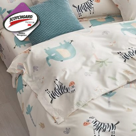
３．收到繳
每筆NT$6
【注意事
／ATM／
1.本服務
※ 請注意
萊爾富取
用戶於交
絡購買商品
款買賣價
先享後付
每筆NT$6
2.基於同
※ 交易是
資料（包
是否繳費成
付款後萊
用，由本
付客戶支
每筆NT$6
3.完整用
【注意事
7-11取貨
１．透過由
交易，需
每筆NT$6
求債權轉
２．關於
付款後7-1
https://aft
每筆NT$6
３．未成
「AFTE
大型超重
任。
４．使用「
每筆NT$1
即時審查
結果請求
郵局包裹
５．嚴禁
每筆NT$2
形，恩沛
動。