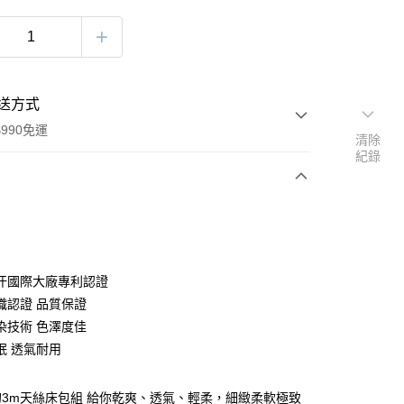
送方式
990免運
清除
紀錄
次付款
期付款
0 利率 每期
NT$230
21家銀行
汗國際大廠專利認證
庫商業銀行
第一商業銀行
織認證 品質保證
付款
業銀行
彰化商業銀行
染技術 色澤度佳
業儲蓄銀行
台北富邦商業銀行
眠 透氣耐用
華商業銀行
兆豐國際商業銀行
小企業銀行
台中商業銀行
台灣）商業銀行
華泰商業銀行
3m天絲床包組 給你乾爽、透氣、輕柔，細緻柔軟極致