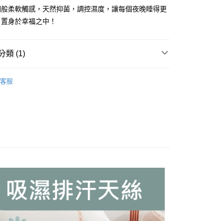
業銀行
遠東國際商業銀行
綢般柔軟觸感，天然抑菌，調控濕度，讓每個夜晚睡得更
業銀行
永豐商業銀行
，置身於幸福之中！
業銀行
星展（台灣）商業銀行
際商業銀行
中國信託商業銀行
y
天信用卡公司
類 (1)
區 ｜ 好眠床包&被套
半天絲床包
分期
客服
你分期使用說明】
享後付
由台灣大哥大提供，台灣大哥大用戶可立即使用無須另外申請。
式選擇「大哥付你分期」，訂單成立後會自動跳轉到大哥付的交易
證手機門號後，選擇欲分期的期數、繳款截止日，確認付款後即
FTEE先享後付」】
。
先享後付是「在收到商品之後才付款」的支付方式。 讓您購物簡單
准額度、可分期數及費用金額請依後續交易確認頁面所載為準。
心！
立30分鐘內，如未前往確認交易或遇審核未通過，訂單將自動取
：不需註冊會員、不需綁卡、不需儲值。
「轉專審核」未通過狀況，表示未達大哥付你分期系統評分，恕
：只要手機號碼，簡訊認證，即可結帳。
評估內容。
：先確認商品／服務後，再付款。
式說明】
付款
項不併入電信帳單，「大哥付你分期」於每月結算日後寄送繳費提
EE先享後付」結帳流程】
5，滿NT$990(含以上)免運費
方式選擇「AFTEE先享後付」後，將跳轉至「AFTEE先享後
訊連結打開帳單後，可選擇「超商條碼／台灣大直營門市／銀行轉
頁面，進行簡訊認證並確認金額後，即可完成結帳。
付／iPASS MONEY」等通路繳費。
家取貨
成立數日內，您將收到繳費通知簡訊。