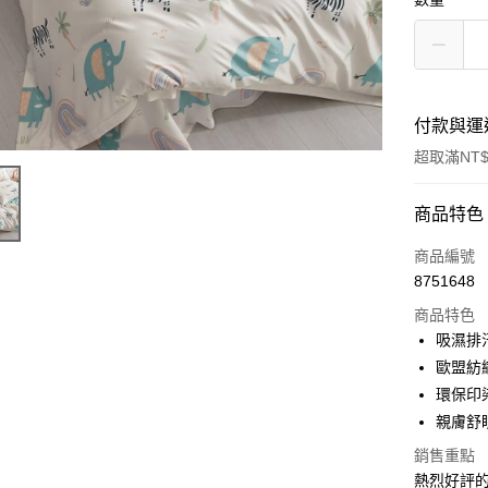
付款與運
超取滿NT$
付款方式
商品特色
信用卡一
商品編號
8751648
信用卡分
商品特色
3 期 
吸濕排
合作金
歐盟紡
超商取貨
華南商
環保印
LINE Pay
上海商
親膚舒
國泰世
Apple Pay
銷售重點
臺灣中
匯豐（
熱烈好評的