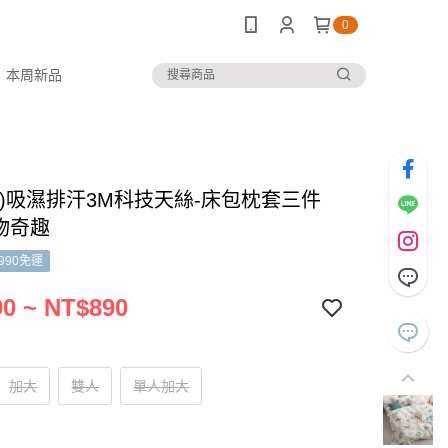
0
本周新品
套)吸濕排汗3M科技天絲-床包枕套三件
動物奇趣
990免運
0 ~ NT$890
加大
雙人
單人加大