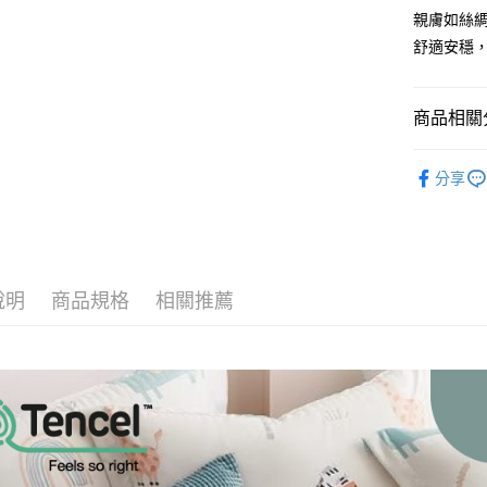
街口支付
聯邦商
親膚如絲
元大商
悠遊付
舒適安穩
玉山商
台新國
Google Pa
台灣樂
商品相關分
全盈+PAY
單品寢具專
大哥付你
分享
相關說明
【大哥付
AFTEE先
1.本服務
2.付款方
相關說明
流程，驗
【關於「A
ATM付款
完成交易
AFTEE
說明
商品規格
相關推薦
3.實際核
便利好安
4.訂單成
１．簡單
消。如遇
２．便利
運送方式
無法說明
３．安心
【繳款方
全家取貨
1.分期款
【「AFT
醒簡訊。
每筆NT$6
１．於結帳
2.透過簡
付」結帳
帳／街口支
付款後全
２．訂單