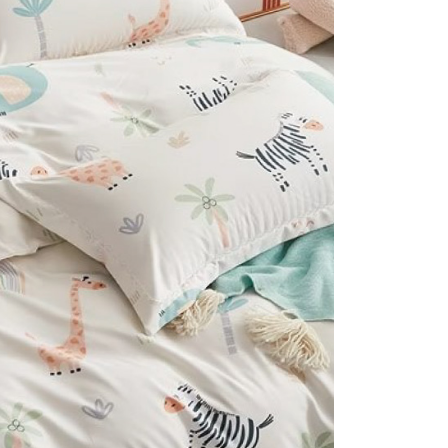
費通知簡訊後14天內，點擊此簡訊中的連結，可透過四大超商
5，滿NT$990(含以上)免運費
項】
網路銀行／等多元方式進行付款，方視為交易完成。
係由「台灣大哥大股份有限公司」（以下簡稱本公司）所提供，讓
：結帳手續完成當下不需立刻繳費，但若您需要取消訂單，請聯
貨付款
易時，得透過本服務購買商品或服務，並由商店將買賣／分期付
的店家。未經商家同意取消之訂單仍視為有效，需透過AFTEE
金債權讓與本公司後，依約使用本公司帳單繳交帳款。
繳納相關費用。
0，滿NT$990(含以上)免運費
意付款使用「大哥付你分期」之契約關係目的，商店將以您的個人
否成功請以「AFTEE先享後付 」之結帳頁面顯示為準，若有關於
含姓名、電話或地址）提供予台灣大哥大進項蒐集、處理及利
功／繳費後需取消欲退款等相關疑問，請聯繫「AFTEE先享後
爾富取貨
公司與您本人進行分期帳單所需資料之確認、核對及更正。
援中心」
https://netprotections.freshdesk.com/support/home
0，滿NT$990(含以上)免運費
戶服務條款，請詳閱以下連結：
https://oppay.tw/userRule
項】
付款
恩沛科技股份有限公司提供之「AFTEE先享後付」服務完成之
依本服務之必要範圍內提供個人資料，並將交易相關給付款項請
5，滿NT$990(含以上)免運費
讓予恩沛科技股份有限公司。
個人資料處理事宜，請瀏覽以下網址：
1取貨
ee.tw/terms/#terms3
5，滿NT$990(含以上)免運費
年的使用者請事先徵得法定代理人或監護人之同意方可使用
E先享後付」，若未經同意申辦者引起之損失，本公司不負相關責
物流運送
AFTEE先享後付」時，將依據個別帳號之用戶狀況，依本公司
50，滿NT$990(含以上)免運費
核予不同之上限額度；若仍有額度不足之情形，本公司將視審查
用戶進行身份認證。
一人註冊多個帳號或使用他人資訊註冊。若發現惡意使用之情
50
科技股份有限公司將有權停止該用戶之使用額度並採取法律行