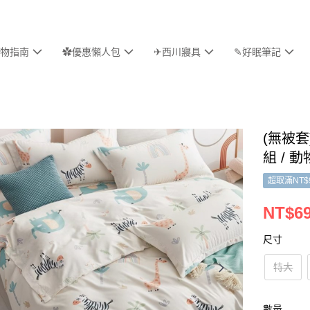
物指南
✿優惠懶人包
✈西川寢具
✎好眠筆記
(無被
組 / 
超取滿NT$
NT$69
尺寸
特大
數量