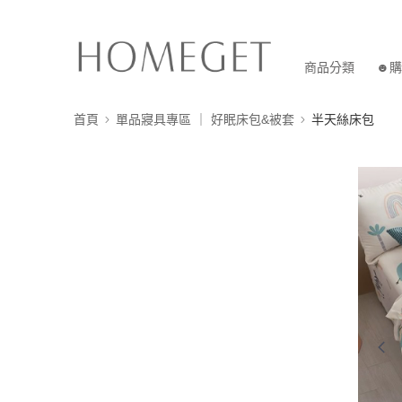
商品分類
☻購
首頁
單品寢具專區 ｜ 好眠床包&被套
半天絲床包