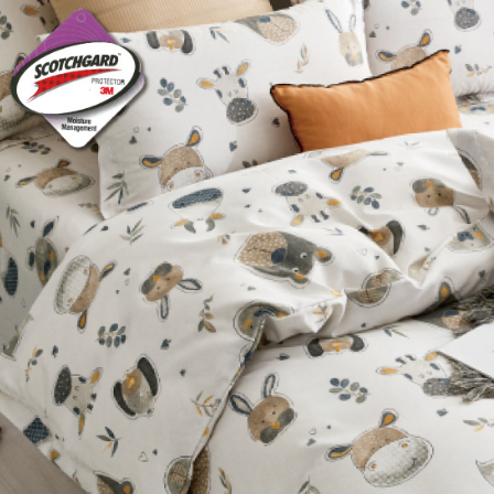
３．收到繳
每筆NT$6
【注意事
／ATM／
1.本服務
※ 請注意
萊爾富取
用戶於交
絡購買商品
款買賣價
先享後付
每筆NT$6
2.基於同
※ 交易是
資料（包
是否繳費成
付款後萊
用，由本
付客戶支
每筆NT$6
3.完整用
【注意事
7-11取貨
１．透過由
交易，需
每筆NT$6
求債權轉
２．關於
付款後7-1
https://aft
每筆NT$6
３．未成
「AFTE
大型超重
任。
４．使用「
每筆NT$1
即時審查
結果請求
郵局包裹
５．嚴禁
每筆NT$2
形，恩沛
動。