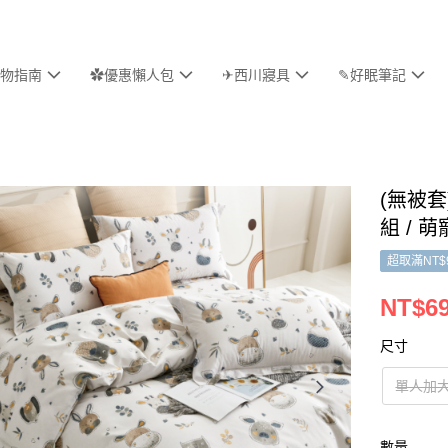
物指南
✿優惠懶人包
✈西川寢具
✎好眠筆記
(無被
組 / 
超取滿NT$
NT$69
尺寸
單人加
數量