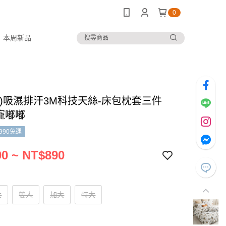
0
本周新品
套)吸濕排汗3M科技天絲-床包枕套三件
萌寵嘟嘟
990免運
0 ~ NT$890
大
雙人
加大
特大