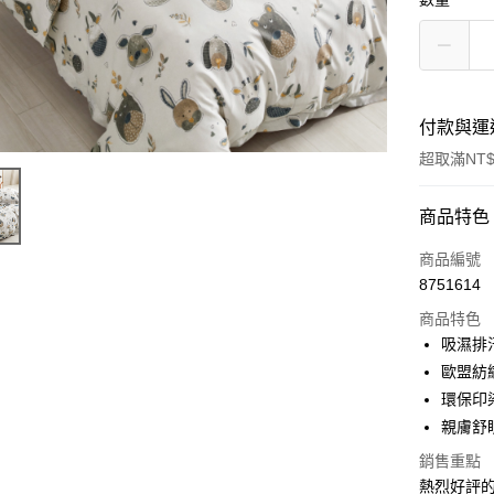
付款與運
超取滿NT$
付款方式
商品特色
信用卡一
商品編號
8751614
信用卡分
商品特色
3 期 
吸濕排
合作金
歐盟紡
超商取貨
華南商
環保印
LINE Pay
上海商
親膚舒
國泰世
Apple Pay
銷售重點
臺灣中
匯豐（
熱烈好評的