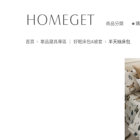
商品分類
☻購
首頁
單品寢具專區 ｜ 好眠床包&被套
半天絲床包