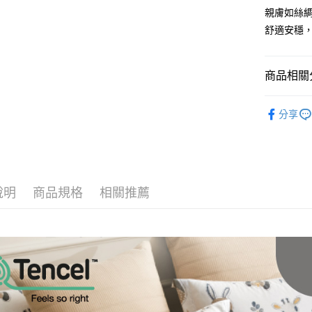
街口支付
聯邦商
親膚如絲
元大商
悠遊付
舒適安穩
玉山商
台新國
Google Pa
台灣樂
商品相關分
全盈+PAY
單品寢具專
大哥付你
分享
相關說明
【大哥付
AFTEE先
1.本服務
2.付款方
相關說明
流程，驗
【關於「A
ATM付款
完成交易
AFTEE
說明
商品規格
相關推薦
3.實際核
便利好安
4.訂單成
１．簡單
消。如遇
２．便利
運送方式
無法說明
３．安心
【繳款方
全家取貨
1.分期款
【「AFT
醒簡訊。
每筆NT$6
１．於結帳
2.透過簡
付」結帳
帳／街口支
付款後全
２．訂單