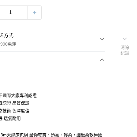
送方式
990免運
清除
紀錄
次付款
期付款
0 利率 每期
NT$230
21家銀行
汗國際大廠專利認證
庫商業銀行
第一商業銀行
織認證 品質保證
付款
業銀行
彰化商業銀行
染技術 色澤度佳
業儲蓄銀行
台北富邦商業銀行
眠 透氣耐用
華商業銀行
兆豐國際商業銀行
小企業銀行
台中商業銀行
台灣）商業銀行
華泰商業銀行
3m天絲床包組 給你乾爽、透氣、輕柔，細緻柔軟極致