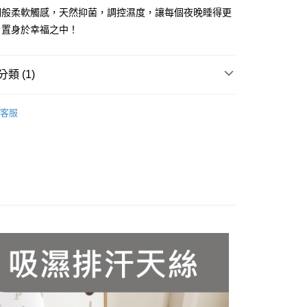
業銀行
遠東國際商業銀行
綢般柔軟觸感，天然抑菌，調控濕度，讓每個夜晚睡得更
業銀行
永豐商業銀行
，置身於幸福之中！
業銀行
星展（台灣）商業銀行
際商業銀行
中國信託商業銀行
y
天信用卡公司
類 (1)
區 ｜ 好眠床包&被套
半天絲床包
分期
客服
你分期使用說明】
享後付
由台灣大哥大提供，台灣大哥大用戶可立即使用無須另外申請。
式選擇「大哥付你分期」，訂單成立後會自動跳轉到大哥付的交易
證手機門號後，選擇欲分期的期數、繳款截止日，確認付款後即
FTEE先享後付」】
。
先享後付是「在收到商品之後才付款」的支付方式。 讓您購物簡單
准額度、可分期數及費用金額請依後續交易確認頁面所載為準。
心！
立30分鐘內，如未前往確認交易或遇審核未通過，訂單將自動取
：不需註冊會員、不需綁卡、不需儲值。
「轉專審核」未通過狀況，表示未達大哥付你分期系統評分，恕
：只要手機號碼，簡訊認證，即可結帳。
評估內容。
：先確認商品／服務後，再付款。
式說明】
付款
項不併入電信帳單，「大哥付你分期」於每月結算日後寄送繳費提
EE先享後付」結帳流程】
5，滿NT$990(含以上)免運費
方式選擇「AFTEE先享後付」後，將跳轉至「AFTEE先享後
訊連結打開帳單後，可選擇「超商條碼／台灣大直營門市／銀行轉
頁面，進行簡訊認證並確認金額後，即可完成結帳。
付／iPASS MONEY」等通路繳費。
家取貨
成立數日內，您將收到繳費通知簡訊。