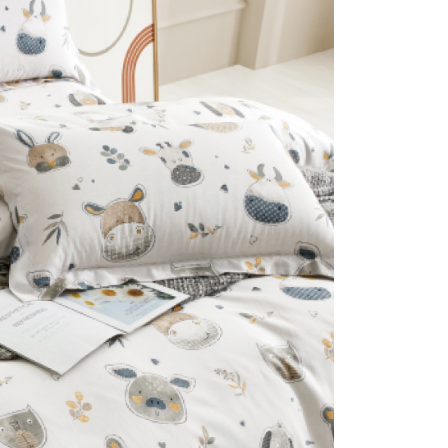
費通知簡訊後14天內，點擊此簡訊中的連結，可透過四大超商
5，滿NT$990(含以上)免運費
項】
網路銀行／等多元方式進行付款，方視為交易完成。
係由「台灣大哥大股份有限公司」（以下簡稱本公司）所提供，讓
：結帳手續完成當下不需立刻繳費，但若您需要取消訂單，請聯
貨付款
易時，得透過本服務購買商品或服務，並由商店將買賣／分期付
的店家。未經商家同意取消之訂單仍視為有效，需透過AFTEE
金債權讓與本公司後，依約使用本公司帳單繳交帳款。
繳納相關費用。
0，滿NT$990(含以上)免運費
意付款使用「大哥付你分期」之契約關係目的，商店將以您的個人
否成功請以「AFTEE先享後付 」之結帳頁面顯示為準，若有關於
含姓名、電話或地址）提供予台灣大哥大進項蒐集、處理及利
功／繳費後需取消欲退款等相關疑問，請聯繫「AFTEE先享後
爾富取貨
公司與您本人進行分期帳單所需資料之確認、核對及更正。
援中心」
https://netprotections.freshdesk.com/support/home
0，滿NT$990(含以上)免運費
戶服務條款，請詳閱以下連結：
https://oppay.tw/userRule
項】
付款
恩沛科技股份有限公司提供之「AFTEE先享後付」服務完成之
依本服務之必要範圍內提供個人資料，並將交易相關給付款項請
5，滿NT$990(含以上)免運費
讓予恩沛科技股份有限公司。
個人資料處理事宜，請瀏覽以下網址：
1取貨
ee.tw/terms/#terms3
5，滿NT$990(含以上)免運費
年的使用者請事先徵得法定代理人或監護人之同意方可使用
E先享後付」，若未經同意申辦者引起之損失，本公司不負相關責
物流運送
AFTEE先享後付」時，將依據個別帳號之用戶狀況，依本公司
50，滿NT$990(含以上)免運費
核予不同之上限額度；若仍有額度不足之情形，本公司將視審查
用戶進行身份認證。
一人註冊多個帳號或使用他人資訊註冊。若發現惡意使用之情
50
科技股份有限公司將有權停止該用戶之使用額度並採取法律行