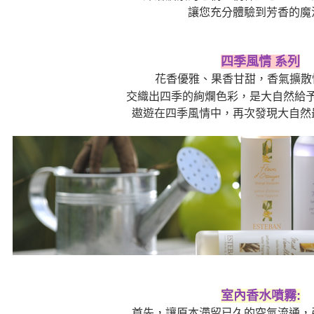
讓您充分體驗到芳香的魔
四季風情 系列
花香優雅、果香甘甜，香氣擴散快
交織出四季的絢爛色彩，是大自然給
遨遊在四季風情中，再次發現大自然
室內香水噴霧:
首先，讓原本滯留已久的空氣流通，