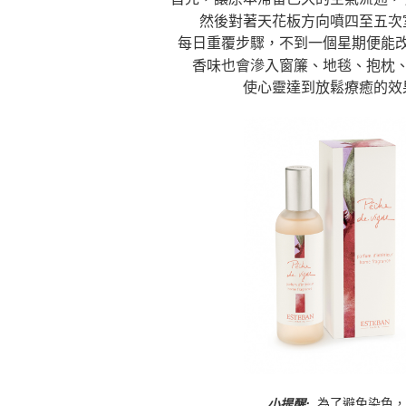
然後對著天花板方向噴四至五次
每日重覆步驟，不到一個星期便能
香味也會滲入窗簾、地毯、抱枕
使心靈達到放鬆療癒的效
為了避免染色，
小提醒: