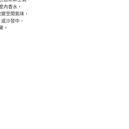
室內香水，
改變空間氣味，
、或沙發中，
果。