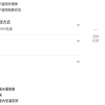
不適用折價券
不適用點數折抵
送方式
990免運
清除
紀錄
次付款
期付款
0 利率 每期
NT$450
21家銀行
庫商業銀行
第一商業銀行
業銀行
彰化商業銀行
業儲蓄銀行
台北富邦商業銀行
華商業銀行
兆豐國際商業銀行
膩水蜜桃香
小企業銀行
台中商業銀行
裝
台灣）商業銀行
華泰商業銀行
室內充滿芬芳
業銀行
遠東國際商業銀行