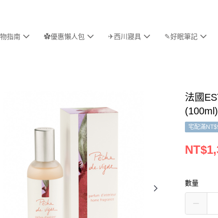
物指南
✿優惠懶人包
✈西川寢具
✎好眠筆記
法國ES
(100ml
宅配滿NT$
NT$1,
數量