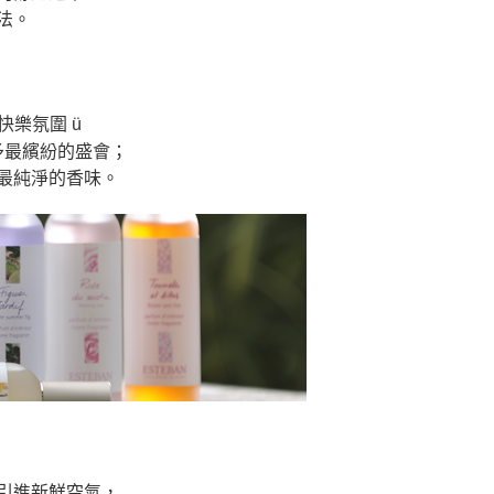
法。
樂氛圍 ü
予最繽紛的盛會；
最純淨的香味。
引進新鮮空氣，