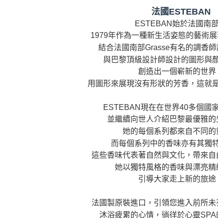
款買賣價
先享後付
法國ESTEBAN
2.基於同
※ 交易是
ESTEBAN始於法國南
資料（包
是否繳費成
用，由本
付客戶支
1979年作為一種新生活姿態的藝術
3.完整用
結合法國南部Grasse有名的調香
【注意事
與巴黎頂級設計師設計的圖形與
１．透過由
交易，需
創造出一個嶄新的世界
求債權轉
用圖形來展現沒有形狀的芳香，這就
２．關於
https://aft
３．未成
ESTEBAN現在在世界40多個國
「AFTE
並繼續向世人介紹巴黎最優雅的
任。
４．使用「
她的每個系列都來自不同的
即時審查
而每個系列中的香味亦有其獨
結果請求
這些香味代表著自然與文化，帶來自
５．嚴禁
形，恩沛
她以獨特風格的香味與漂亮精
動。
引導大家走上新的旅途
法國製原裝進口，引領您進入前所未
沐浴疲累的心情，徜徉於心靈SPA