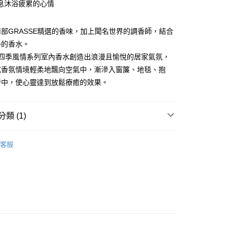
息沐浴疲累的心情
業銀行
永豐商業銀行
y
業銀行
星展（台灣）商業銀行
際商業銀行
中國信託商業銀行
部GRASSE精選的香味，加上聞名世界的調香師，結合
天信用卡公司
淨的香水。
分期
AN四季風情系列室內香水創造出浪漫且愉悅的居家氣氛，
式香氛情境輕柔地飄向空氣中，漸滲入窗簾、地毯、抱
你分期使用說明】
享後付
由台灣大哥大提供，台灣大哥大用戶可立即使用無須另外申請。
發中，使心靈達到放鬆療癒的效果。
式選擇「大哥付你分期」，訂單成立後會自動跳轉到大哥付的交易
證手機門號後，選擇欲分期的期數、繳款截止日，確認付款後即
FTEE先享後付」】
。
先享後付是「在收到商品之後才付款」的支付方式。 讓您購物簡單
類 (1)
准額度、可分期數及費用金額請依後續交易確認頁面所載為準。
心！
立30分鐘內，如未前往確認交易或遇審核未通過，訂單將自動取
：不需註冊會員、不需綁卡、不需儲值。
「轉專審核」未通過狀況，表示未達大哥付你分期系統評分，恕
BAN | 法國首席室內香氛
室內香水
：只要手機號碼，簡訊認證，即可結帳。
評估內容。
客服
：先確認商品／服務後，再付款。
式說明】
物流運送
項不併入電信帳單，「大哥付你分期」於每月結算日後寄送繳費提
EE先享後付」結帳流程】
50，滿NT$990(含以上)免運費
方式選擇「AFTEE先享後付」後，將跳轉至「AFTEE先享後
訊連結打開帳單後，可選擇「超商條碼／台灣大直營門市／銀行轉
頁面，進行簡訊認證並確認金額後，即可完成結帳。
付／iPASS MONEY」等通路繳費。
成立數日內，您將收到繳費通知簡訊。
費通知簡訊後14天內，點擊此簡訊中的連結，可透過四大超商
項】
網路銀行／等多元方式進行付款，方視為交易完成。
係由「台灣大哥大股份有限公司」（以下簡稱本公司）所提供，讓
：結帳手續完成當下不需立刻繳費，但若您需要取消訂單，請聯
易時，得透過本服務購買商品或服務，並由商店將買賣／分期付
的店家。未經商家同意取消之訂單仍視為有效，需透過AFTEE