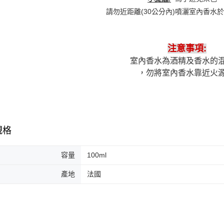
請勿近距離(30公分內)噴灑室內香水
注意事項:
室內香水為酒精及香水的
，勿將室內香水靠近火
規格
容量
100ml
產地
法國