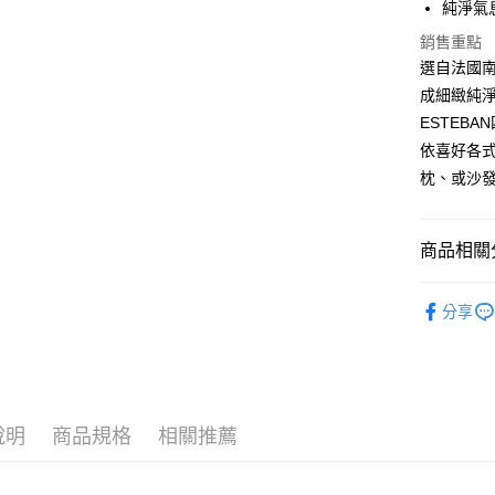
純淨氣
元大商
Google Pa
玉山商
銷售重點
台新國
全盈+PAY
選自法國南
台灣樂
成細緻純
大哥付你
ESTEB
相關說明
依喜好各
【大哥付
AFTEE先
1.本服務
枕、或沙
2.付款方
相關說明
流程，驗
【關於「A
ATM付款
完成交易
AFTEE
商品相關分
3.實際核
便利好安
4.訂單成
１．簡單
消。如遇
法國ESTE
２．便利
運送方式
無法說明
分享
３．安心
【繳款方
大型超重
1.分期款
【「AFT
醒簡訊。
每筆NT$1
１．於結帳
2.透過簡
付」結帳
帳／街口支
２．訂單
３．收到繳
說明
商品規格
相關推薦
【注意事
／ATM／
1.本服務
※ 請注意
用戶於交
絡購買商品