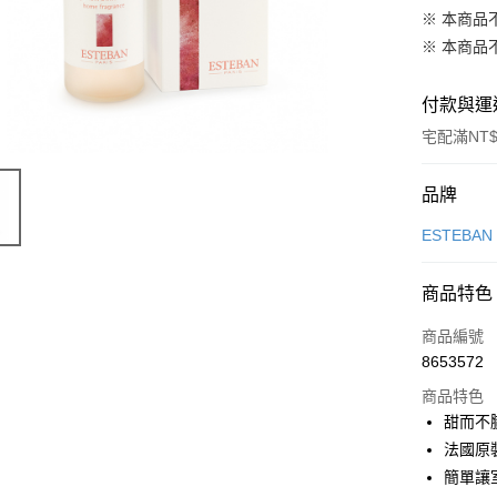
※ 本商品
※ 本商品
付款與運
宅配滿NT$
付款方式
品牌
信用卡一
ESTEBAN
信用卡分
商品特色
3 期 
商品編號
合作金
LINE Pay
8653572
華南商
Apple Pay
上海商
商品特色
國泰世
甜而不
街口支付
臺灣中
法國原
匯豐（
悠遊付
簡單讓
聯邦商