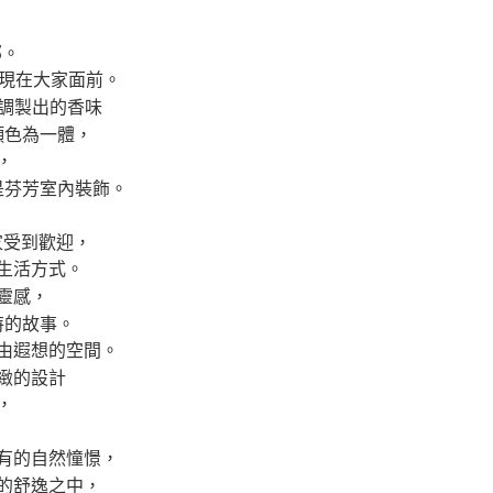
金債權讓與本公司後，依約使用本公司帳單繳交帳款。
繳納相關費用。
意付款使用「大哥付你分期」之契約關係目的，商店將以您的個人
否成功請以「AFTEE先享後付 」之結帳頁面顯示為準，若有關於
部。
含姓名、電話或地址）提供予台灣大哥大進項蒐集、處理及利
功／繳費後需取消欲退款等相關疑問，請聯繫「AFTEE先享後
公司與您本人進行分期帳單所需資料之確認、核對及更正。
援中心」
https://netprotections.freshdesk.com/support/home
展現在大家面前。
戶服務條款，請詳閱以下連結：
https://oppay.tw/userRule
師調製出的香味
項】
顏色為一體，
恩沛科技股份有限公司提供之「AFTEE先享後付」服務完成之
依本服務之必要範圍內提供個人資料，並將交易相關給付款項請
，
讓予恩沛科技股份有限公司。
是芬芳室內裝飾。
個人資料處理事宜，請瀏覽以下網址：
ee.tw/terms/#terms3
年的使用者請事先徵得法定代理人或監護人之同意方可使用
家受到歡迎，
E先享後付」，若未經同意申辦者引起之損失，本公司不負相關責
生活方式。
AFTEE先享後付」時，將依據個別帳號之用戶狀況，依本公司
靈感，
核予不同之上限額度；若仍有額度不足之情形，本公司將視審查
特的故事。
用戶進行身份認證。
由遐想的空間。
一人註冊多個帳號或使用他人資訊註冊。若發現惡意使用之情
科技股份有限公司將有權停止該用戶之使用額度並採取法律行
緻的設計
，
有的自然憧憬，
的舒逸之中，