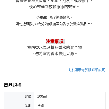
香味也會滲入窗簾、地毯、抱枕、或沙發中，
使心靈達到放鬆療癒的效果。
為了避免染色，
小提醒:
請勿近距離(30公分內)噴灑室內香水於纖維製品上。
注意事項:
室內香水為酒精及香水的混合物
，勿將室內香水靠近火源。
顯示電腦版詳細說明
商品規格
容量
100ml
產地
法國