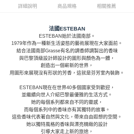
２．便利：只要手機號碼，簡訊認證，即可結帳。
法說明評估內容。
３．安心：先確認商品／服務後，再付款。
詳細說明
商品規格
相關推薦
大型超重物流運送
【繳款方式說明】
1.分期款項不併入電信帳單，「大哥付你分期」於每月結算日後寄送繳費提
每筆NT$150，滿NT$990(含以上)免運費
【「AFTEE先享後付」結帳流程】
醒簡訊。
１．於結帳方式選擇「AFTEE先享後付」後，將跳轉至「AFTEE先享後付」
2.透過簡訊連結打開帳單後，可選擇「超商條碼／台灣大直營門市／銀行轉
結帳頁面，進行簡訊認證並確認金額後，即可完成結帳。
法國ESTEBAN
帳／街口支付／iPASS MONEY」等通路繳費。
２．訂單成立數日內，您將收到繳費通知簡訊。
ESTEBAN始於法國南部。
３．收到繳費通知簡訊後14天內，點擊此簡訊中的連結，可透過四大超商／
【注意事項】
1979年作為一種新生活姿態的藝術展現在大家面前。
ATM／網路銀行／等多元方式進行付款，方視為交易完成。
1.本服務係由「台灣大哥大股份有限公司」（以下簡稱本公司）所提供，讓
※ 請注意：結帳手續完成當下不需立刻繳費，但若您需要取消訂單，請聯絡
結合法國南部Grasse有名的調香師調製出的香味
用戶於交易時，得透過本服務購買商品或服務，並由商店將買賣／分期付款
購買商品的店家。未經商家同意取消之訂單仍視為有效，需透過AFTEE先享
買賣價金債權讓與本公司後，依約使用本公司帳單繳交帳款。
與巴黎頂級設計師設計的圖形與顏色為一體，
後付繳納相關費用。
2.基於同意付款使用「大哥付你分期」之契約關係目的，商店將以您的個人
※ 交易是否成功請以「AFTEE先享後付 」之結帳頁面顯示為準，若有關於
創造出一個嶄新的世界，
資料（包含姓名、電話或地址）提供予台灣大哥大進項蒐集、處理及利用，
是否繳費成功／繳費後需取消欲退款等相關疑問，請聯繫「AFTEE先享後付
用圖形來展現沒有形狀的芳香，這就是芬芳室內裝飾。
由本公司與您本人進行分期帳單所需資料之確認、核對及更正。
客戶支援中心」
https://netprotections.freshdesk.com/support/home
3.完整用戶服務條款，請詳閱以下連結：
https://oppay.tw/userRule
【注意事項】
ESTEBAN現在在世界40多個國家受到歡迎，
１．透過由恩沛科技股份有限公司提供之「AFTEE先享後付」服務完成之交
並繼續向世人介紹巴黎最優雅的生活方式。
易，需依本服務之必要範圍內提供個人資料，並將交易相關給付款項請求債
她的每個系列都來自不同的靈感，
權轉讓予恩沛科技股份有限公司。
２．關於個人資料處理事宜，請瀏覽以下網址：
而每個系列中的香味亦有其獨特的故事。
https://aftee.tw/terms/#terms3
這些香味代表著自然與文化，帶來自由遐想的空間。
３．未成年的使用者請事先徵得法定代理人或監護人之同意方可使用
她以獨特風格的香味與漂亮精緻的設計
「AFTEE先享後付」，若未經同意申辦者引起之損失，本公司不負相關責
任。
引導大家走上新的旅途，