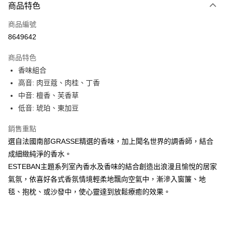
3 期 0 利率 每期
NT$450
21家銀行
商品特色
合作金庫商業銀行
第一商業銀行
LINE Pay
商品編號
華南商業銀行
彰化商業銀行
8649642
Apple Pay
上海商業儲蓄銀行
台北富邦商業銀行
國泰世華商業銀行
兆豐國際商業銀行
商品特色
街口支付
臺灣中小企業銀行
台中商業銀行
香味組合
匯豐（台灣）商業銀行
華泰商業銀行
悠遊付
高音: 肉豆蔻、肉桂、丁香
聯邦商業銀行
遠東國際商業銀行
元大商業銀行
永豐商業銀行
中音: 檀香、芙香草
Google Pay
玉山商業銀行
星展（台灣）商業銀行
低音: 琥珀、東加豆
台新國際商業銀行
中國信託商業銀行
全盈+PAY
台灣樂天信用卡公司
銷售重點
大哥付你分期
選自法國南部GRASSE精選的香味，加上聞名世界的調香師，結合
相關說明
成細緻純淨的香水。
【大哥付你分期使用說明】
AFTEE先享後付
ESTEBAN主題系列室內香水及香味的結合創造出浪漫且愉悅的居家
1.本服務由台灣大哥大提供，台灣大哥大用戶可立即使用無須另外申請。
2.付款方式選擇「大哥付你分期」，訂單成立後會自動跳轉到大哥付的交易
相關說明
氣氛，依喜好各式香氛情境輕柔地飄向空氣中，漸滲入窗簾、地
流程，驗證手機門號後，選擇欲分期的期數、繳款截止日，確認付款後即完
【關於「AFTEE先享後付」】
毯、抱枕、或沙發中，使心靈達到放鬆療癒的效果。
成交易。
ATM付款
AFTEE先享後付是「在收到商品之後才付款」的支付方式。 讓您購物簡單
3.實際核准額度、可分期數及費用金額請依後續交易確認頁面所載為準。
便利好安心！
4.訂單成立30分鐘內，如未前往確認交易或遇審核未通過，訂單將自動取
１．簡單：不需註冊會員、不需綁卡、不需儲值。
運送方式
消。如遇「轉專審核」未通過狀況，表示未達大哥付你分期系統評分，恕無