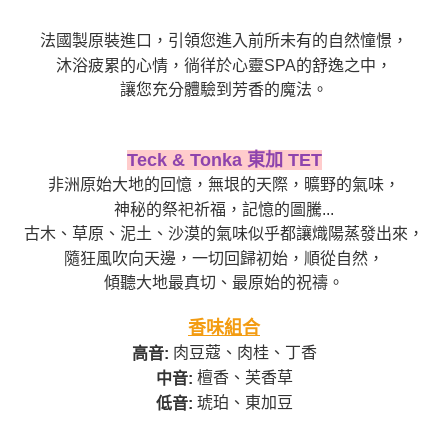
４．使用「AFTEE先享後付」時，將依據個別帳號之用戶狀況，依本公司即
時審查核予不同之上限額度；若仍有額度不足之情形，本公司將視審查結果
請求用戶進行身份認證。
法國製原裝進口，引領您進入前所未有的自然憧憬，
５．嚴禁一人註冊多個帳號或使用他人資訊註冊。若發現惡意使用之情形，
沐浴疲累的心情，徜徉於心靈SPA的舒逸之中，
恩沛科技股份有限公司將有權停止該用戶之使用額度並採取法律行動。
讓您充分體驗到芳香的魔法。
Teck & Tonka 東加 TET
非洲原始大地的回憶，無垠的天際，曠野的氣味，
神秘的祭祀祈福，記憶的圖騰...
古木、草原、泥土、沙漠的氣味似乎都讓熾陽蒸發出來，
隨狂風吹向天邊，一切回歸初始，順從自然，
傾聽大地最真切、最原始的祝禱。
香味組合
肉豆蔻、肉桂、丁香
高音:
檀香、芙香草
中音:
琥珀、東加豆
低音: