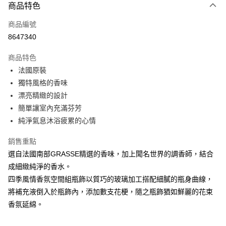
3 期 0 利率 每期
NT$450
21家銀行
商品特色
合作金庫商業銀行
第一商業銀行
LINE Pay
商品編號
華南商業銀行
彰化商業銀行
8647340
Apple Pay
上海商業儲蓄銀行
台北富邦商業銀行
國泰世華商業銀行
兆豐國際商業銀行
商品特色
街口支付
臺灣中小企業銀行
台中商業銀行
法國原裝
匯豐（台灣）商業銀行
華泰商業銀行
悠遊付
獨特風格的香味
聯邦商業銀行
遠東國際商業銀行
元大商業銀行
永豐商業銀行
漂亮精緻的設計
Google Pay
玉山商業銀行
星展（台灣）商業銀行
簡單讓室內充滿芬芳
台新國際商業銀行
中國信託商業銀行
全盈+PAY
純淨氣息沐浴疲累的心情
台灣樂天信用卡公司
大哥付你分期
銷售重點
相關說明
選自法國南部GRASSE精選的香味，加上聞名世界的調香師，結合
【大哥付你分期使用說明】
AFTEE先享後付
成細緻純淨的香水。
1.本服務由台灣大哥大提供，台灣大哥大用戶可立即使用無須另外申請。
2.付款方式選擇「大哥付你分期」，訂單成立後會自動跳轉到大哥付的交易
相關說明
四季風情香氛空間組瓶飾以質巧的玻璃加工搭配細膩的瓶身曲線，
流程，驗證手機門號後，選擇欲分期的期數、繳款截止日，確認付款後即完
【關於「AFTEE先享後付」】
將補充液倒入於瓶飾內，添加數支花梗，隨之瓶飾猶如鮮麗的花束
成交易。
ATM付款
AFTEE先享後付是「在收到商品之後才付款」的支付方式。 讓您購物簡單
香氛延綿。
3.實際核准額度、可分期數及費用金額請依後續交易確認頁面所載為準。
便利好安心！
4.訂單成立30分鐘內，如未前往確認交易或遇審核未通過，訂單將自動取
１．簡單：不需註冊會員、不需綁卡、不需儲值。
運送方式
消。如遇「轉專審核」未通過狀況，表示未達大哥付你分期系統評分，恕無