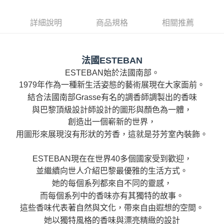
２．便利：只要手機號碼，簡訊認證，即可結帳。
法說明評估內容。
３．安心：先確認商品／服務後，再付款。
大型超重物流運送
【繳款方式說明】
詳細說明
商品規格
相關推薦
1.分期款項不併入電信帳單，「大哥付你分期」於每月結算日後寄送繳費提
每筆NT$150，滿NT$990(含以上)免運費
【「AFTEE先享後付」結帳流程】
醒簡訊。
１．於結帳方式選擇「AFTEE先享後付」後，將跳轉至「AFTEE先享後付」
2.透過簡訊連結打開帳單後，可選擇「超商條碼／台灣大直營門市／銀行轉
結帳頁面，進行簡訊認證並確認金額後，即可完成結帳。
帳／街口支付／iPASS MONEY」等通路繳費。
２．訂單成立數日內，您將收到繳費通知簡訊。
法國ESTEBAN
３．收到繳費通知簡訊後14天內，點擊此簡訊中的連結，可透過四大超商／
【注意事項】
ESTEBAN始於法國南部。
ATM／網路銀行／等多元方式進行付款，方視為交易完成。
1.本服務係由「台灣大哥大股份有限公司」（以下簡稱本公司）所提供，讓
※ 請注意：結帳手續完成當下不需立刻繳費，但若您需要取消訂單，請聯絡
1979年作為一種新生活姿態的藝術展現在大家面前。
用戶於交易時，得透過本服務購買商品或服務，並由商店將買賣／分期付款
購買商品的店家。未經商家同意取消之訂單仍視為有效，需透過AFTEE先享
買賣價金債權讓與本公司後，依約使用本公司帳單繳交帳款。
結合法國南部Grasse有名的調香師調製出的香味
後付繳納相關費用。
2.基於同意付款使用「大哥付你分期」之契約關係目的，商店將以您的個人
※ 交易是否成功請以「AFTEE先享後付 」之結帳頁面顯示為準，若有關於
與巴黎頂級設計師設計的圖形與顏色為一體，
資料（包含姓名、電話或地址）提供予台灣大哥大進項蒐集、處理及利用，
是否繳費成功／繳費後需取消欲退款等相關疑問，請聯繫「AFTEE先享後付
創造出一個嶄新的世界，
由本公司與您本人進行分期帳單所需資料之確認、核對及更正。
客戶支援中心」
https://netprotections.freshdesk.com/support/home
3.完整用戶服務條款，請詳閱以下連結：
https://oppay.tw/userRule
用圖形來展現沒有形狀的芳香，這就是芬芳室內裝飾。
【注意事項】
１．透過由恩沛科技股份有限公司提供之「AFTEE先享後付」服務完成之交
ESTEBAN現在在世界40多個國家受到歡迎，
易，需依本服務之必要範圍內提供個人資料，並將交易相關給付款項請求債
並繼續向世人介紹巴黎最優雅的生活方式。
權轉讓予恩沛科技股份有限公司。
２．關於個人資料處理事宜，請瀏覽以下網址：
她的每個系列都來自不同的靈感，
https://aftee.tw/terms/#terms3
而每個系列中的香味亦有其獨特的故事。
３．未成年的使用者請事先徵得法定代理人或監護人之同意方可使用
這些香味代表著自然與文化，帶來自由遐想的空間。
「AFTEE先享後付」，若未經同意申辦者引起之損失，本公司不負相關責
任。
她以獨特風格的香味與漂亮精緻的設計