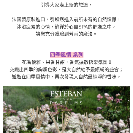
４．使用「AFTEE先享後付」時，將依據個別帳號之用戶狀況，依本公司即
引導大家走上新的旅途，
時審查核予不同之上限額度；若仍有額度不足之情形，本公司將視審查結果
請求用戶進行身份認證。
５．嚴禁一人註冊多個帳號或使用他人資訊註冊。若發現惡意使用之情形，
法國製原裝進口，引領您進入前所未有的自然憧憬，
恩沛科技股份有限公司將有權停止該用戶之使用額度並採取法律行動。
沐浴疲累的心情，徜徉於心靈SPA的舒逸之中，
讓您充分體驗到芳香的魔法。
四季風情 系列
花香優雅、果香甘甜，香氣擴散快樂氛圍 ü
交織出四季的絢爛色彩，是大自然給予最繽紛的盛會；
遨遊在四季風情中，再次發現大自然最純淨的香味。