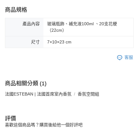
商品規格
產品內容
玻璃瓶飾、補充液100ml 、20支花梗
（22cm）
尺寸
7×10×23 cm
客服
商品相關分類 (1)
法國ESTEBAN | 法國首席室內香氛
香氛空間組
評價
喜歡這個商品嗎？購買後給他一個好評吧