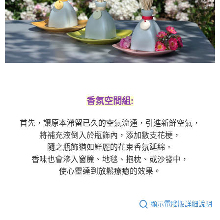
香氛空間組:
首先，讓原本滯留已久的空氣流通，引進新鮮空氣，
將補充液倒入於瓶飾內，添加數支花梗，
隨之瓶飾猶如鮮麗的花束香氛延綿，
香味也會滲入窗簾、地毯、抱枕、或沙發中，
使心靈達到放鬆療癒的效果。
顯示電腦版詳細說明