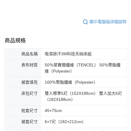
顯示電腦版詳細說明
商品規格
商品名稱
吸濕排汗3M科技天絲床組
表布材質
50％萊賽爾纖維（TENCEL） 50％聚酯纖
維（Polyester）
被套填充
100％聚酯纖維（Polyester）
床包尺寸
雙人標準5尺（152X188cm） 雙人加大6尺
（182X188cm）
枕套尺寸
45×75cm
被套尺寸
6×7尺（182×212cm）