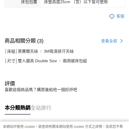
床包包覆
床墊高度25cm （含）以下皆可使用
客服
商品相關分類 (3)
查看全部
│床組│萊賽爾天絲
3M吸濕排汗天絲
│尺寸│雙人寢具 Double Size
兩用被床包組
評價
喜歡這個商品嗎？購買後給他一個好評吧
本分類熱銷
全站排行
本網站中使用 cookie，欲查詢有關本網站使用 cookie 方式之詳情，及若您不希