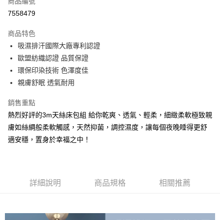
商品編號
信用卡分期付款
7558479
3 期 0 利率 每期
NT$560
21家銀行
商品特色
合作金庫商業銀行
第一商業銀行
LINE Pay
吸濕排汗國際大廠專利認證
華南商業銀行
彰化商業銀行
歐盟紡織認證 品質保證
Apple Pay
上海商業儲蓄銀行
台北富邦商業銀行
國泰世華商業銀行
兆豐國際商業銀行
環保印染技術 色澤度佳
街口支付
臺灣中小企業銀行
台中商業銀行
親膚舒眠 透氣耐用
匯豐（台灣）商業銀行
華泰商業銀行
悠遊付
聯邦商業銀行
遠東國際商業銀行
銷售重點
元大商業銀行
永豐商業銀行
Google Pay
熱烈好評的3m天絲床包組 給你乾爽、透氣、輕柔，細緻柔軟極致親
玉山商業銀行
星展（台灣）商業銀行
膚如絲綢般柔軟觸感，天然抑菌，調控濕度，讓每個夜晚睡得更舒
台新國際商業銀行
中國信託商業銀行
全盈+PAY
適安穩，置身於幸福之中！
台灣樂天信用卡公司
大哥付你分期
相關說明
【大哥付你分期使用說明】
AFTEE先享後付
1.本服務由台灣大哥大提供，台灣大哥大用戶可立即使用無須另外申請。
詳細說明
商品規格
相關推薦
2.付款方式選擇「大哥付你分期」，訂單成立後會自動跳轉到大哥付的交易
相關說明
流程，驗證手機門號後，選擇欲分期的期數、繳款截止日，確認付款後即完
【關於「AFTEE先享後付」】
成交易。
ATM付款
AFTEE先享後付是「在收到商品之後才付款」的支付方式。 讓您購物簡單
3.實際核准額度、可分期數及費用金額請依後續交易確認頁面所載為準。