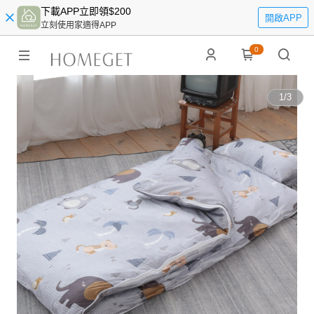
下載APP立即領$200
開啟APP
立刻使用家適得APP
0
1
/
3