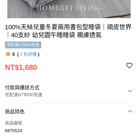
100%天絲兒童冬夏兩用書包型睡袋｜頑皮世界
｜40支紗 幼兒園午睡睡袋 親膚透氣
宅配滿NT$990免運
5
(
1
則評價
)
NT$1,680
付款與運送方式
宅配滿NT$990免運
付款方式
商品特色
信用卡一次付款
商品編號
信用卡分期付款
6875524
3 期 0 利率 每期
NT$560
21家銀行