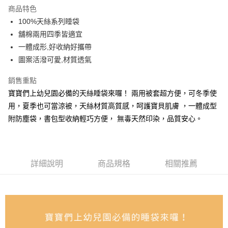
商品特色
合作金庫商業銀行
第一商業銀行
LINE Pay
100%天絲系列睡袋
華南商業銀行
彰化商業銀行
舖棉兩用四季皆適宜
Apple Pay
上海商業儲蓄銀行
台北富邦商業銀行
國泰世華商業銀行
兆豐國際商業銀行
一體成形,好收納好攜帶
街口支付
臺灣中小企業銀行
台中商業銀行
圖案活潑可愛,材質透氣
匯豐（台灣）商業銀行
華泰商業銀行
悠遊付
聯邦商業銀行
遠東國際商業銀行
銷售重點
元大商業銀行
永豐商業銀行
Google Pay
寶寶們上幼兒園必備的天絲睡袋來囉！ 兩用被套超方便，可冬季使
玉山商業銀行
星展（台灣）商業銀行
用，夏季也可當涼被，天絲材質高質感，呵護寶貝肌膚 ，一體成型
台新國際商業銀行
中國信託商業銀行
全盈+PAY
附防塵袋，書包型收納輕巧方便， 無毒天然印染，品質安心。
台灣樂天信用卡公司
大哥付你分期
相關說明
【大哥付你分期使用說明】
AFTEE先享後付
1.本服務由台灣大哥大提供，台灣大哥大用戶可立即使用無須另外申請。
詳細說明
商品規格
相關推薦
2.付款方式選擇「大哥付你分期」，訂單成立後會自動跳轉到大哥付的交易
相關說明
流程，驗證手機門號後，選擇欲分期的期數、繳款截止日，確認付款後即完
【關於「AFTEE先享後付」】
成交易。
ATM付款
AFTEE先享後付是「在收到商品之後才付款」的支付方式。 讓您購物簡單
3.實際核准額度、可分期數及費用金額請依後續交易確認頁面所載為準。
便利好安心！
4.訂單成立30分鐘內，如未前往確認交易或遇審核未通過，訂單將自動取
１．簡單：不需註冊會員、不需綁卡、不需儲值。
運送方式
消。如遇「轉專審核」未通過狀況，表示未達大哥付你分期系統評分，恕無
２．便利：只要手機號碼，簡訊認證，即可結帳。
法說明評估內容。