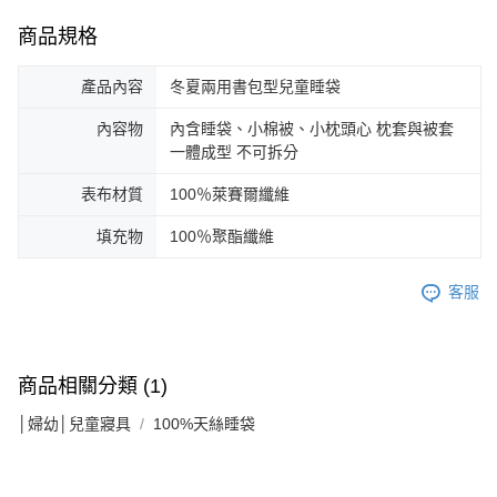
商品規格
產品內容
冬夏兩用書包型兒童睡袋
內容物
內含睡袋、小棉被、小枕頭心 枕套與被套
一體成型 不可拆分
表布材質
100％萊賽爾纖維
填充物
100％聚酯纖維
客服
商品相關分類 (1)
│婦幼│兒童寢具
100%天絲睡袋