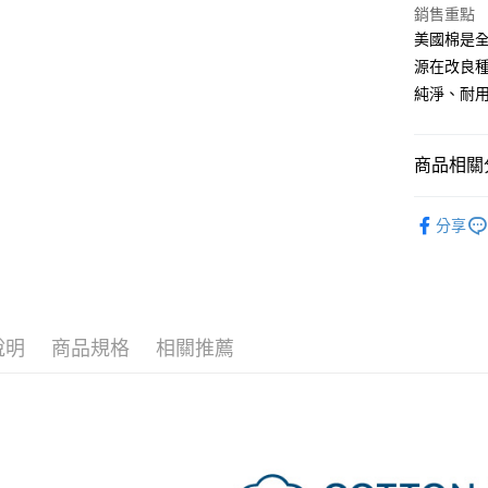
匯豐（
銷售重點
街口支付
聯邦商
美國棉是
元大商
悠遊付
源在改良
玉山商
純淨、耐
台新國
Google Pa
台灣樂
全盈+PAY
商品相關分
大哥付你
│床組│棉
相關說明
分享
【大哥付
│尺寸│單人寢
AFTEE先
1.本服務
2.付款方
相關說明
│尺寸│雙人寢
流程，驗
【關於「A
ATM付款
完成交易
AFTEE
│尺寸│加大寢
3.實際核
便利好安
說明
商品規格
相關推薦
4.訂單成
│尺寸│特大寢
１．簡單
消。如遇
２．便利
運送方式
純粹風格美
無法說明
３．安心
【繳款方
全家取貨
1.分期款
【「AFT
醒簡訊。
每筆NT$6
１．於結帳
2.透過簡
付」結帳
帳／街口支