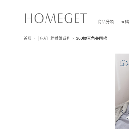
商品分類
☻購
首頁
│床組│棉纖維系列
300織素色美國棉