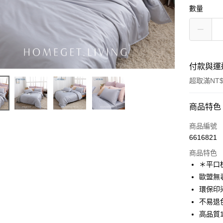
數量
付款與運
超取滿NT$
付款方式
商品特色
信用卡一
商品編號
6616821
信用卡分
商品特色
3 期 
＊平口
合作金
歐盟無
超商取貨
華南商
環保印
LINE Pay
上海商
不易退
國泰世
高品質
Apple Pay
臺灣中