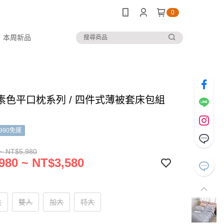
0
本周新品
素色平口枕系列 / 四件式薄被套床包組
990免運
~ NT$5,980
980 ~ NT$3,580
大
雙人
加大
特大