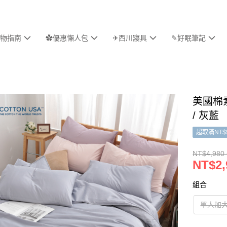
物指南
✿優惠懶人包
✈西川寢具
✎好眠筆記
美國棉
/ 灰藍
超取滿NT$
NT$4,980 
NT$2,
組合
單人加