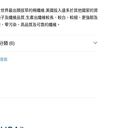
台灣）商業銀行
華泰商業銀行
業銀行
遠東國際商業銀行
全世界最出類拔萃的棉纖維,美國投入遠多於其他國家的資
業銀行
永豐商業銀行
種子及纖維品質,生產出纖維較長、較白、較細、更強韌及
業銀行
星展（台灣）商業銀行
用、零污染、高品質及可靠的纖維。
際商業銀行
中國信託商業銀行
y
天信用卡公司
類 (6)
分期
纖維系列
300織素色美國棉
客服
你分期使用說明】
具 Single Size
被套床包組
享後付
由台灣大哥大提供，台灣大哥大用戶可立即使用無須另外申請。
式選擇「大哥付你分期」，訂單成立後會自動跳轉到大哥付的交易
具 Double Size
被套床包組
證手機門號後，選擇欲分期的期數、繳款截止日，確認付款後即
FTEE先享後付」】
。
先享後付是「在收到商品之後才付款」的支付方式。 讓您購物簡單
具 Queen Size
被套床包組
准額度、可分期數及費用金額請依後續交易確認頁面所載為準。
心！
立30分鐘內，如未前往確認交易或遇審核未通過，訂單將自動取
具 King Size
被套床包組
：不需註冊會員、不需綁卡、不需儲值。
「轉專審核」未通過狀況，表示未達大哥付你分期系統評分，恕
：只要手機號碼，簡訊認證，即可結帳。
學 ｜ 素色系列床寢
日系簡約臥室美國棉系列
評估內容。
：先確認商品／服務後，再付款。
式說明】
付款
項不併入電信帳單，「大哥付你分期」於每月結算日後寄送繳費提
EE先享後付」結帳流程】
5，滿NT$990(含以上)免運費
方式選擇「AFTEE先享後付」後，將跳轉至「AFTEE先享後
訊連結打開帳單後，可選擇「超商條碼／台灣大直營門市／銀行轉
頁面，進行簡訊認證並確認金額後，即可完成結帳。
付／iPASS MONEY」等通路繳費。