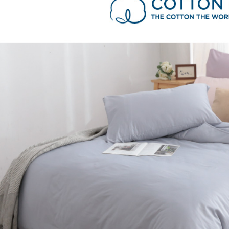
付款後全
２．訂單
３．收到繳
每筆NT$6
【注意事
／ATM／
1.本服務
※ 請注意
萊爾富取
用戶於交
絡購買商品
款買賣價
先享後付
每筆NT$6
2.基於同
※ 交易是
資料（包
是否繳費成
付款後萊
用，由本
付客戶支
每筆NT$6
3.完整用
【注意事
7-11取貨
１．透過由
交易，需
每筆NT$6
求債權轉
２．關於
付款後7-1
https://aft
每筆NT$6
３．未成
「AFTE
大型超重
任。
４．使用「
每筆NT$1
即時審查
結果請求
郵局包裹
５．嚴禁
每筆NT$2
形，恩沛
動。