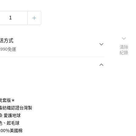
送方式
清除
990免運
紀錄
次付款
期付款
0 利率 每期
NT$993
21家銀行
枕套版＊
庫商業銀行
第一商業銀行
毒紡織認證台灣製
付款
業銀行
彰化商業銀行
染 愛護地球
業儲蓄銀行
台北富邦商業銀行
色、起毛球
華商業銀行
兆豐國際商業銀行
100％美國棉
小企業銀行
台中商業銀行