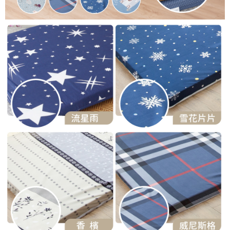
易，需依本服務之必要範圍內提供個人資料，並將交易相關給付款項請求債
權轉讓予恩沛科技股份有限公司。
２．關於個人資料處理事宜，請瀏覽以下網址：
https://aftee.tw/terms/#terms3
３．未成年的使用者請事先徵得法定代理人或監護人之同意方可使用
「AFTEE先享後付」，若未經同意申辦者引起之損失，本公司不負相關責
任。
４．使用「AFTEE先享後付」時，將依據個別帳號之用戶狀況，依本公司即
時審查核予不同之上限額度；若仍有額度不足之情形，本公司將視審查結果
請求用戶進行身份認證。
５．嚴禁一人註冊多個帳號或使用他人資訊註冊。若發現惡意使用之情形，
恩沛科技股份有限公司將有權停止該用戶之使用額度並採取法律行動。