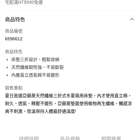
宅配滿NT$990免運
付款方式
商品特色
信用卡一次付款
商品編號
信用卡分期付款
6596612
3 期 0 利率 每期
NT$1,200
21家銀行
商品特色
合作金庫商業銀行
第一商業銀行
LINE Pay
床墊三折設計，輕鬆收納
華南商業銀行
彰化商業銀行
天然纖維韌性強，不易斷裂
Apple Pay
上海商業儲蓄銀行
台北富邦商業銀行
國泰世華商業銀行
兆豐國際商業銀行
內層直立透氣棉不易變形
街口支付
臺灣中小企業銀行
台中商業銀行
銷售重點
匯豐（台灣）商業銀行
華泰商業銀行
悠遊付
聯邦商業銀行
遠東國際商業銀行
夏日首選亞藤蓆天然纖維三折式冬夏兩用床墊，內才使用直立棉，
元大商業銀行
永豐商業銀行
Google Pay
耐久、透氣、釋壓不變形，亞藤蓆墊面使用植物再生纖維，觸感涼
玉山商業銀行
星展（台灣）商業銀行
爽不刺激，恆溫保持人體最舒適溫度!
台新國際商業銀行
中國信託商業銀行
全盈+PAY
台灣樂天信用卡公司
大哥付你分期
相關說明
詳細說明
商品規格
相關推薦