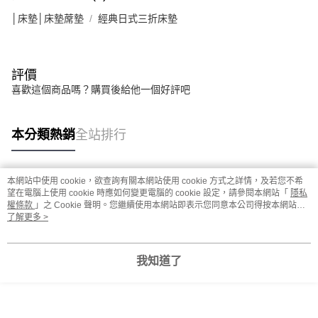
│床墊│床墊蓆墊
經典日式三折床墊
評價
喜歡這個商品嗎？購買後給他一個好評吧
本分類熱銷
全站排行
本網站中使用 cookie，欲查詢有關本網站使用 cookie 方式之詳情，及若您不希
熱門標籤
望在電腦上使用 cookie 時應如何變更電腦的 cookie 設定，請參閱本網站「
隱私
權條款
」之 Cookie 聲明。您繼續使用本網站即表示您同意本公司得按本網站使
用條款之 Cookie 聲明使用 cookie。
了解更多 >
我知道了