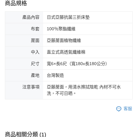
商品規格
產品內容
日式亞藤抗菌三折床墊
布套
100％聚酯纖維
蓆面
亞藤蓆面植物纖維
中入
直立式高透氣纖維棉
尺寸
寬6×長6尺（寬180x長180公分）
產地
台灣製造
注意事項
亞藤蓆面，用清水擦拭陰乾 內材不可水
洗，不可日晒。
客服
商品相關分類 (1)