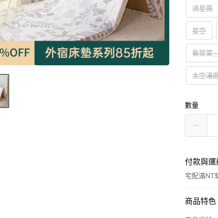
流星雨
星空
紫葉萱
太空漫
數量
付款與運
宅配滿NT$
付款方式
商品特色