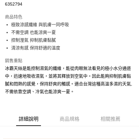
信用卡分期付款
6352794
3 期 0 利率 每期
NT$1,660
21家銀行
商品特色
合作金庫商業銀行
第一商業銀行
超商取貨付款
極致涼感纖維 與肌膚一同呼吸
華南商業銀行
彰化商業銀行
不需空調 也能涼爽一夏
LINE Pay
上海商業儲蓄銀行
台北富邦商業銀行
國泰世華商業銀行
兆豐國際商業銀行
控制溼氣 抑制肌膚黏膩
Apple Pay
臺灣中小企業銀行
台中商業銀行
清涼有感 保持舒適的溫度
匯豐（台灣）商業銀行
華泰商業銀行
街口支付
聯邦商業銀行
遠東國際商業銀行
銷售重點
元大商業銀行
永豐商業銀行
悠遊付
冰霸天絲是能控制濕氣的纖維，能從肉眼無法看見的極小水分通道
玉山商業銀行
星展（台灣）商業銀行
中，迅速地吸收濕氣，並將其釋放到空氣中。因此能夠抑制肌膚黏
台新國際商業銀行
中國信託商業銀行
Google Pay
膩和悶熱的感覺，保持舒爽的觸感。適合台灣這種高溫多濕的天氣,
台灣樂天信用卡公司
全盈+PAY
不需依靠空調、冷氣也能涼爽一夏。
大哥付你分期
相關說明
【大哥付你分期使用說明】
詳細說明
商品規格
相關推薦
AFTEE先享後付
1.本服務由台灣大哥大提供，台灣大哥大用戶可立即使用無須另外申請。
2.付款方式選擇「大哥付你分期」，訂單成立後會自動跳轉到大哥付的交易
相關說明
流程，驗證手機門號後，選擇欲分期的期數、繳款截止日，確認付款後即完
【關於「AFTEE先享後付」】