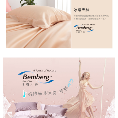
３．未成年的使用者請事先徵得法定代理人或監護人之同意方可使用
大型超重物流運送
「AFTEE先享後付」，若未經同意申辦者引起之損失，本公司不負相關責
任。
每筆NT$150，滿NT$990(含以上)免運費
４．使用「AFTEE先享後付」時，將依據個別帳號之用戶狀況，依本公司即
時審查核予不同之上限額度；若仍有額度不足之情形，本公司將視審查結果
郵局包裹
請求用戶進行身份認證。
每筆NT$250
５．嚴禁一人註冊多個帳號或使用他人資訊註冊。若發現惡意使用之情形，
恩沛科技股份有限公司將有權停止該用戶之使用額度並採取法律行動。