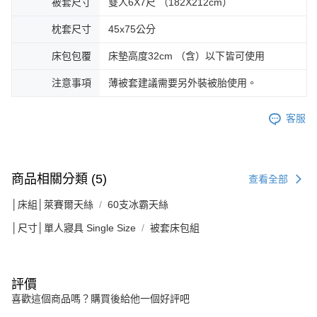
被套尺寸
雙人6X7尺 （182X212cm）
枕套尺寸
45x75公分
床包包覆
床墊高度32cm （含）以下皆可使用
注意事項
薄被套建議需要另外裝被胎使用。
客服
商品相關分類 (5)
查看全部
│床組│萊賽爾天絲
60支冰霸天絲
│尺寸│單人寢具 Single Size
被套床包組
評價
喜歡這個商品嗎？購買後給他一個好評吧