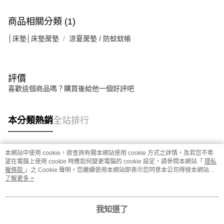
商品相關分類 (1)
│床墊│床墊蓆墊
涼夏蓆墊 / 防蚊蚊帳
評價
喜歡這個商品嗎？購買後給他一個好評吧
本分類熱銷
全站排行
本網站中使用 cookie，欲查詢有關本網站使用 cookie 方式之詳情，及若您不希
熱門標籤
望在電腦上使用 cookie 時應如何變更電腦的 cookie 設定，請參閱本網站「
隱私
權條款
」之 Cookie 聲明。您繼續使用本網站即表示您同意本公司得按本網站使
用條款之 Cookie 聲明使用 cookie。
了解更多 >
我知道了