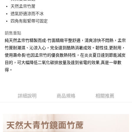
華南商業銀行
彰化商業銀行
天然孟宗竹蓆
Apple Pay
上海商業儲蓄銀行
台北富邦商業銀行
國泰世華商業銀行
兆豐國際商業銀行
透氣舒適涼而不冰
街口支付
臺灣中小企業銀行
台中商業銀行
四角有鬆緊帶可固定
匯豐（台灣）商業銀行
華泰商業銀行
悠遊付
聯邦商業銀行
遠東國際商業銀行
銷售重點
元大商業銀行
永豐商業銀行
Google Pay
純天然孟宗竹精製而成·竹面精緻平整舒適，清爽涼快不悶熱，孟宗
玉山商業銀行
星展（台灣）商業銀行
竹蓆耐潮濕、沁涼入心，完全達到酷熱消暑成效。韌性佳,更耐用，
台新國際商業銀行
中國信託商業銀行
全盈+PAY
使用壽命長!也因孟宗竹的優良散熱特性，在炎炎夏日達到節能減炭
台灣樂天信用卡公司
大哥付你分期
目的，可大幅降低二氧化碳排放量及達到省電的效果,真是一舉數
相關說明
得。
【大哥付你分期使用說明】
AFTEE先享後付
1.本服務由台灣大哥大提供，台灣大哥大用戶可立即使用無須另外申請。
2.付款方式選擇「大哥付你分期」，訂單成立後會自動跳轉到大哥付的交易
相關說明
流程，驗證手機門號後，選擇欲分期的期數、繳款截止日，確認付款後即完
【關於「AFTEE先享後付」】
詳細說明
商品規格
相關推薦
成交易。
ATM付款
AFTEE先享後付是「在收到商品之後才付款」的支付方式。 讓您購物簡單
3.實際核准額度、可分期數及費用金額請依後續交易確認頁面所載為準。
便利好安心！
4.訂單成立30分鐘內，如未前往確認交易或遇審核未通過，訂單將自動取
１．簡單：不需註冊會員、不需綁卡、不需儲值。
運送方式
消。如遇「轉專審核」未通過狀況，表示未達大哥付你分期系統評分，恕無
２．便利：只要手機號碼，簡訊認證，即可結帳。
法說明評估內容。
３．安心：先確認商品／服務後，再付款。
大型超重物流運送
【繳款方式說明】
1.分期款項不併入電信帳單，「大哥付你分期」於每月結算日後寄送繳費提
每筆NT$150，滿NT$990(含以上)免運費
【「AFTEE先享後付」結帳流程】