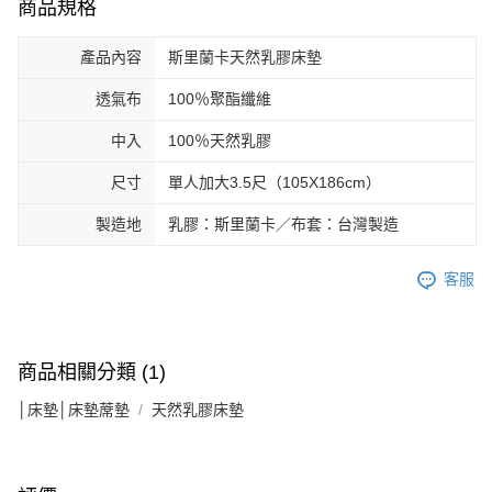
商品規格
產品內容
斯里蘭卡天然乳膠床墊
透氣布
100％聚酯纖維
中入
100％天然乳膠
尺寸
單人加大3.5尺（105X186cm）
製造地
乳膠：斯里蘭卡／布套：台灣製造
客服
商品相關分類 (1)
│床墊│床墊蓆墊
天然乳膠床墊