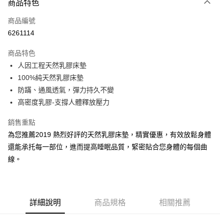
商品特色
信用卡一次付款
商品編號
信用卡分期付款
6261114
3 期 0 利率 每期
NT$1,283
21家銀行
商品特色
合作金庫商業銀行
第一商業銀行
LINE Pay
人因工程天然乳膠床墊
華南商業銀行
彰化商業銀行
100%純天然乳膠床墊
Apple Pay
上海商業儲蓄銀行
台北富邦商業銀行
國泰世華商業銀行
兆豐國際商業銀行
防蹣、通風透氣，彈力持久不變
街口支付
臺灣中小企業銀行
台中商業銀行
高密度乳膠-支撐人體釋放壓力
匯豐（台灣）商業銀行
華泰商業銀行
悠遊付
聯邦商業銀行
遠東國際商業銀行
銷售重點
元大商業銀行
永豐商業銀行
Google Pay
為您推薦2019 熱烈好評的天然乳膠床墊，精實優惠，有效放鬆身體
玉山商業銀行
星展（台灣）商業銀行
還能承托每一部位，進而提高睡眠品質，緊密貼合您身體的每個曲
台新國際商業銀行
中國信託商業銀行
全盈+PAY
線。
台灣樂天信用卡公司
大哥付你分期
相關說明
【大哥付你分期使用說明】
AFTEE先享後付
1.本服務由台灣大哥大提供，台灣大哥大用戶可立即使用無須另外申請。
詳細說明
商品規格
相關推薦
2.付款方式選擇「大哥付你分期」，訂單成立後會自動跳轉到大哥付的交易
相關說明
流程，驗證手機門號後，選擇欲分期的期數、繳款截止日，確認付款後即完