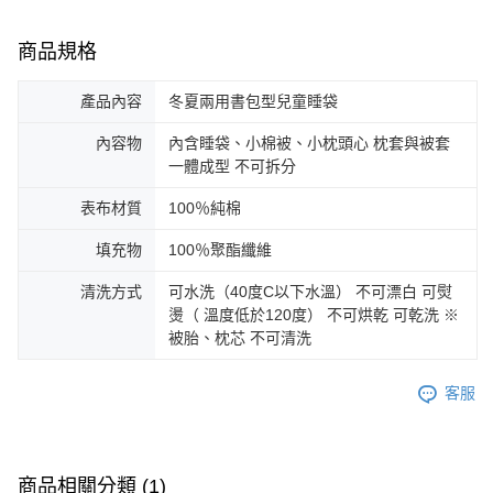
商品規格
產品內容
冬夏兩用書包型兒童睡袋
內容物
內含睡袋、小棉被、小枕頭心 枕套與被套
一體成型 不可拆分
表布材質
100％純棉
填充物
100％聚酯纖維
清洗方式
可水洗（40度C以下水溫） 不可漂白 可熨
燙（ 溫度低於120度） 不可烘乾 可乾洗 ※
被胎、枕芯 不可清洗
客服
商品相關分類 (1)