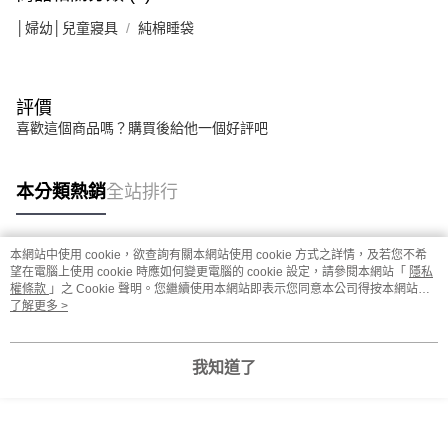
│婦幼│兒童寢具
純棉睡袋
評價
喜歡這個商品嗎？購買後給他一個好評吧
本分類熱銷
全站排行
本網站中使用 cookie，欲查詢有關本網站使用 cookie 方式之詳情，及若您不希
熱門標籤
望在電腦上使用 cookie 時應如何變更電腦的 cookie 設定，請參閱本網站「
隱私
權條款
」之 Cookie 聲明。您繼續使用本網站即表示您同意本公司得按本網站使
用條款之 Cookie 聲明使用 cookie。
了解更多 >
我知道了