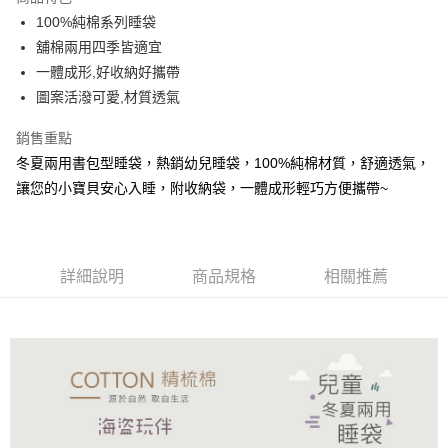
合作金庫商業銀行
第一商業銀行
LINE Pay
100%純棉系列睡袋
華南商業銀行
彰化商業銀行
舖棉兩用四季皆適宜
Apple Pay
上海商業儲蓄銀行
台北富邦商業銀行
國泰世華商業銀行
兆豐國際商業銀行
一體成形,好收納好攜帶
街口支付
臺灣中小企業銀行
台中商業銀行
圖案活潑可愛,材質透氣
匯豐（台灣）商業銀行
華泰商業銀行
悠遊付
聯邦商業銀行
遠東國際商業銀行
銷售重點
元大商業銀行
永豐商業銀行
Google Pay
冬夏兩用書包型睡袋，熱銷幼兒睡袋，100%純棉材質，舒適透氣，
玉山商業銀行
星展（台灣）商業銀行
讓您的小寶貝安心入睡，附收納袋，一體成形輕巧方便攜帶~
台新國際商業銀行
中國信託商業銀行
全盈+PAY
台灣樂天信用卡公司
大哥付你分期
相關說明
詳細說明
商品規格
相關推薦
【大哥付你分期使用說明】
AFTEE先享後付
1.本服務由台灣大哥大提供，台灣大哥大用戶可立即使用無須另外申請。
2.付款方式選擇「大哥付你分期」，訂單成立後會自動跳轉到大哥付的交易
相關說明
流程，驗證手機門號後，選擇欲分期的期數、繳款截止日，確認付款後即完
【關於「AFTEE先享後付」】
成交易。
ATM付款
AFTEE先享後付是「在收到商品之後才付款」的支付方式。 讓您購物簡單
3.實際核准額度、可分期數及費用金額請依後續交易確認頁面所載為準。
便利好安心！
4.訂單成立30分鐘內，如未前往確認交易或遇審核未通過，訂單將自動取
１．簡單：不需註冊會員、不需綁卡、不需儲值。
運送方式
消。如遇「轉專審核」未通過狀況，表示未達大哥付你分期系統評分，恕無
２．便利：只要手機號碼，簡訊認證，即可結帳。
法說明評估內容。
３．安心：先確認商品／服務後，再付款。
大型超重物流運送
【繳款方式說明】