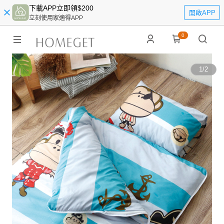
下載APP立即領$200
開啟APP
立刻使用家適得APP
0
1
/
2