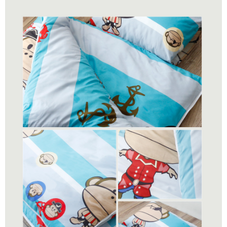
1.分期款項不併入電信帳單，「大哥付你分期」於每月結算日後寄送繳費提
每筆NT$150，滿NT$990(含以上)免運費
【「AFTEE先享後付」結帳流程】
醒簡訊。
１．於結帳方式選擇「AFTEE先享後付」後，將跳轉至「AFTEE先享後付」
2.透過簡訊連結打開帳單後，可選擇「超商條碼／台灣大直營門市／銀行轉
郵局包裹
結帳頁面，進行簡訊認證並確認金額後，即可完成結帳。
帳／街口支付／iPASS MONEY」等通路繳費。
２．訂單成立數日內，您將收到繳費通知簡訊。
每筆NT$250
３．收到繳費通知簡訊後14天內，點擊此簡訊中的連結，可透過四大超商／
【注意事項】
ATM／網路銀行／等多元方式進行付款，方視為交易完成。
1.本服務係由「台灣大哥大股份有限公司」（以下簡稱本公司）所提供，讓
※ 請注意：結帳手續完成當下不需立刻繳費，但若您需要取消訂單，請聯絡
用戶於交易時，得透過本服務購買商品或服務，並由商店將買賣／分期付款
購買商品的店家。未經商家同意取消之訂單仍視為有效，需透過AFTEE先享
買賣價金債權讓與本公司後，依約使用本公司帳單繳交帳款。
後付繳納相關費用。
2.基於同意付款使用「大哥付你分期」之契約關係目的，商店將以您的個人
※ 交易是否成功請以「AFTEE先享後付 」之結帳頁面顯示為準，若有關於
資料（包含姓名、電話或地址）提供予台灣大哥大進項蒐集、處理及利用，
是否繳費成功／繳費後需取消欲退款等相關疑問，請聯繫「AFTEE先享後付
由本公司與您本人進行分期帳單所需資料之確認、核對及更正。
客戶支援中心」
https://netprotections.freshdesk.com/support/home
3.完整用戶服務條款，請詳閱以下連結：
https://oppay.tw/userRule
【注意事項】
１．透過由恩沛科技股份有限公司提供之「AFTEE先享後付」服務完成之交
易，需依本服務之必要範圍內提供個人資料，並將交易相關給付款項請求債
權轉讓予恩沛科技股份有限公司。
２．關於個人資料處理事宜，請瀏覽以下網址：
https://aftee.tw/terms/#terms3
３．未成年的使用者請事先徵得法定代理人或監護人之同意方可使用
「AFTEE先享後付」，若未經同意申辦者引起之損失，本公司不負相關責
任。
４．使用「AFTEE先享後付」時，將依據個別帳號之用戶狀況，依本公司即
時審查核予不同之上限額度；若仍有額度不足之情形，本公司將視審查結果