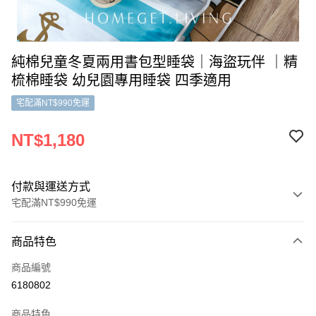
純棉兒童冬夏兩用書包型睡袋｜海盜玩伴 ｜精
梳棉睡袋 幼兒園專用睡袋 四季適用
宅配滿NT$990免運
NT$1,180
付款與運送方式
宅配滿NT$990免運
付款方式
商品特色
信用卡一次付款
商品編號
信用卡分期付款
6180802
3 期 0 利率 每期
NT$393
21家銀行
商品特色