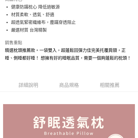
合作金庫商業銀行
第一商業銀行
LINE Pay
健康防蹣枕心 降低過敏源
華南商業銀行
彰化商業銀行
材質柔軟、透氣、舒適
Apple Pay
上海商業儲蓄銀行
台北富邦商業銀行
國泰世華商業銀行
兆豐國際商業銀行
超透氣緊密織維布，塵蹣穿透阻止
街口支付
臺灣中小企業銀行
台中商業銀行
嚴選材質 台灣精製
匯豐（台灣）商業銀行
華泰商業銀行
悠遊付
聯邦商業銀行
遠東國際商業銀行
銷售重點
元大商業銀行
永豐商業銀行
Google Pay
精選枕頭推薦款。一袋雙入，超蓬鬆回彈力佳完美托覆肩頸，正
玉山商業銀行
星展（台灣）商業銀行
睡、側睡都好睡！ 想擁有好的睡眠品質，需要一個夠蓬鬆的枕頭！
台新國際商業銀行
中國信託商業銀行
全盈+PAY
台灣樂天信用卡公司
大哥付你分期
相關說明
詳細說明
商品規格
相關推薦
【大哥付你分期使用說明】
AFTEE先享後付
1.本服務由台灣大哥大提供，台灣大哥大用戶可立即使用無須另外申請。
2.付款方式選擇「大哥付你分期」，訂單成立後會自動跳轉到大哥付的交易
相關說明
流程，驗證手機門號後，選擇欲分期的期數、繳款截止日，確認付款後即完
【關於「AFTEE先享後付」】
成交易。
ATM付款
AFTEE先享後付是「在收到商品之後才付款」的支付方式。 讓您購物簡單
3.實際核准額度、可分期數及費用金額請依後續交易確認頁面所載為準。
便利好安心！
4.訂單成立30分鐘內，如未前往確認交易或遇審核未通過，訂單將自動取
１．簡單：不需註冊會員、不需綁卡、不需儲值。
運送方式
消。如遇「轉專審核」未通過狀況，表示未達大哥付你分期系統評分，恕無
２．便利：只要手機號碼，簡訊認證，即可結帳。
法說明評估內容。
３．安心：先確認商品／服務後，再付款。
大型超重物流運送
【繳款方式說明】