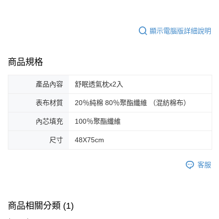
顯示電腦版詳細說明
商品規格
產品內容
舒眠透氣枕x2入
表布材質
20％純棉 80％聚酯纖維 （混紡棉布）
內芯填充
100％聚酯纖維
尺寸
48X75cm
客服
商品相關分類 (1)