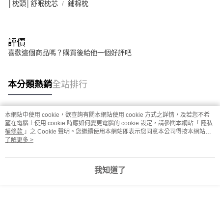
│枕頭│舒眠枕芯
鋪棉枕
評價
喜歡這個商品嗎？購買後給他一個好評吧
本分類熱銷
全站排行
本網站中使用 cookie，欲查詢有關本網站使用 cookie 方式之詳情，及若您不希
熱門標籤
望在電腦上使用 cookie 時應如何變更電腦的 cookie 設定，請參閱本網站「
隱私
權條款
」之 Cookie 聲明。您繼續使用本網站即表示您同意本公司得按本網站使
用條款之 Cookie 聲明使用 cookie。
了解更多 >
我知道了