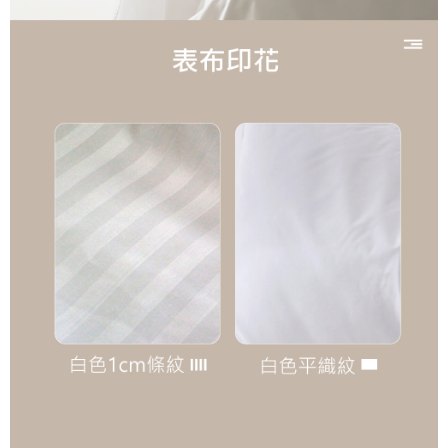
任。
每筆NT$150，滿NT$990(含以上)免運費
４．使用「AFTEE先享後付」時，將依據個別帳號之用戶狀況，依本公司即
時審查核予不同之上限額度；若仍有額度不足之情形，本公司將視審查結果
郵局包裹
請求用戶進行身份認證。
每筆NT$250
５．嚴禁一人註冊多個帳號或使用他人資訊註冊。若發現惡意使用之情形，
恩沛科技股份有限公司將有權停止該用戶之使用額度並採取法律行動。