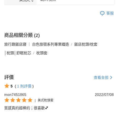
客服
商品相關分類 (2)
旅行趣飯店寢 ｜ 白色旅宿系列專業織造
飯店枕頭/枕套
│枕頭│舒眠枕芯
枕頭套
評價
查看全部
5
(
1
則評價
)
mon7451865
2022/07/08
|
美式枕頭套
質感真的超棒的；很喜歡💕