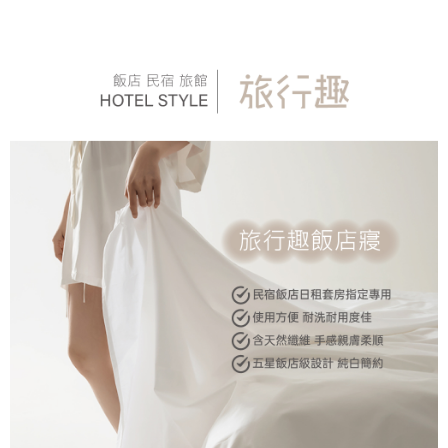
4.訂單成立30分鐘內，如未前往確認交易或遇審核未通過，訂單將自動取
１．簡單：不需註冊會員、不需綁卡、不需儲值。
運送方式
消。如遇「轉專審核」未通過狀況，表示未達大哥付你分期系統評分，恕無
２．便利：只要手機號碼，簡訊認證，即可結帳。
法說明評估內容。
３．安心：先確認商品／服務後，再付款。
全家取貨付款
【繳款方式說明】
1.分期款項不併入電信帳單，「大哥付你分期」於每月結算日後寄送繳費提
每筆NT$65，滿NT$990(含以上)免運費
【「AFTEE先享後付」結帳流程】
醒簡訊。
１．於結帳方式選擇「AFTEE先享後付」後，將跳轉至「AFTEE先享後付」
2.透過簡訊連結打開帳單後，可選擇「超商條碼／台灣大直營門市／銀行轉
付款後全家取貨
結帳頁面，進行簡訊認證並確認金額後，即可完成結帳。
帳／街口支付／iPASS MONEY」等通路繳費。
２．訂單成立數日內，您將收到繳費通知簡訊。
每筆NT$65，滿NT$990(含以上)免運費
３．收到繳費通知簡訊後14天內，點擊此簡訊中的連結，可透過四大超商／
【注意事項】
ATM／網路銀行／等多元方式進行付款，方視為交易完成。
萊爾富取貨付款
1.本服務係由「台灣大哥大股份有限公司」（以下簡稱本公司）所提供，讓
※ 請注意：結帳手續完成當下不需立刻繳費，但若您需要取消訂單，請聯絡
用戶於交易時，得透過本服務購買商品或服務，並由商店將買賣／分期付款
每筆NT$60，滿NT$990(含以上)免運費
購買商品的店家。未經商家同意取消之訂單仍視為有效，需透過AFTEE先享
買賣價金債權讓與本公司後，依約使用本公司帳單繳交帳款。
後付繳納相關費用。
2.基於同意付款使用「大哥付你分期」之契約關係目的，商店將以您的個人
付款後萊爾富取貨
※ 交易是否成功請以「AFTEE先享後付 」之結帳頁面顯示為準，若有關於
資料（包含姓名、電話或地址）提供予台灣大哥大進項蒐集、處理及利用，
是否繳費成功／繳費後需取消欲退款等相關疑問，請聯繫「AFTEE先享後付
每筆NT$60，滿NT$990(含以上)免運費
由本公司與您本人進行分期帳單所需資料之確認、核對及更正。
客戶支援中心」
https://netprotections.freshdesk.com/support/home
3.完整用戶服務條款，請詳閱以下連結：
https://oppay.tw/userRule
7-11取貨付款
【注意事項】
１．透過由恩沛科技股份有限公司提供之「AFTEE先享後付」服務完成之交
每筆NT$65，滿NT$990(含以上)免運費
易，需依本服務之必要範圍內提供個人資料，並將交易相關給付款項請求債
權轉讓予恩沛科技股份有限公司。
付款後7-11取貨
２．關於個人資料處理事宜，請瀏覽以下網址：
每筆NT$65，滿NT$990(含以上)免運費
https://aftee.tw/terms/#terms3
３．未成年的使用者請事先徵得法定代理人或監護人之同意方可使用
大型超重物流運送
「AFTEE先享後付」，若未經同意申辦者引起之損失，本公司不負相關責