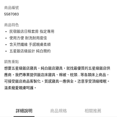
信用卡一次付款
商品編號
超商取貨付款
5587083
LINE Pay
商品特色
Apple Pay
民宿飯店日租套房 指定專用
使用方便 耐洗耐用度佳
街口支付
含天然纖維 手感親膚柔順
悠遊付
五星飯店級設計 純白簡約
Google Pay
銷售重點
想要五星級飯店寢具，純白飯店寢具，就找最優質的五星級飯店供
全盈+PAY
應商，我們專業提供飯店床寢具、棉被、枕頭...等各類床上商品，
大哥付你分期
可接受飯店商品客製化。質感寢具一應俱全。恣意享受頂級睡眠。
相關說明
溫柔寵愛親膚呵護。
【大哥付你分期使用說明】
AFTEE先享後付
1.本服務由台灣大哥大提供，台灣大哥大用戶可立即使用無須另外申請。
2.付款方式選擇「大哥付你分期」，訂單成立後會自動跳轉到大哥付的交易
相關說明
流程，驗證手機門號後，選擇欲分期的期數、繳款截止日，確認付款後即完
【關於「AFTEE先享後付」】
成交易。
ATM付款
詳細說明
商品規格
相關推薦
AFTEE先享後付是「在收到商品之後才付款」的支付方式。 讓您購物簡單
3.實際核准額度、可分期數及費用金額請依後續交易確認頁面所載為準。
便利好安心！