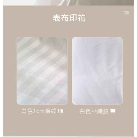
任。
每筆NT$150，滿NT$990(含以上)免運費
４．使用「AFTEE先享後付」時，將依據個別帳號之用戶狀況，依本公司即
時審查核予不同之上限額度；若仍有額度不足之情形，本公司將視審查結果
郵局包裹
請求用戶進行身份認證。
每筆NT$250
５．嚴禁一人註冊多個帳號或使用他人資訊註冊。若發現惡意使用之情形，
恩沛科技股份有限公司將有權停止該用戶之使用額度並採取法律行動。