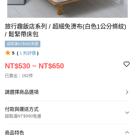
旅行趣飯店系列 / 超細免燙布(白色1公分條紋)
/ 鬆緊帶床包
超取滿NT$990免運
5
(
1
則評價
)
NT$530 ~ NT$650
已賣出：182件
請選擇商品選項
付款與運送方式
超取滿NT$990免運
付款方式
商品特色