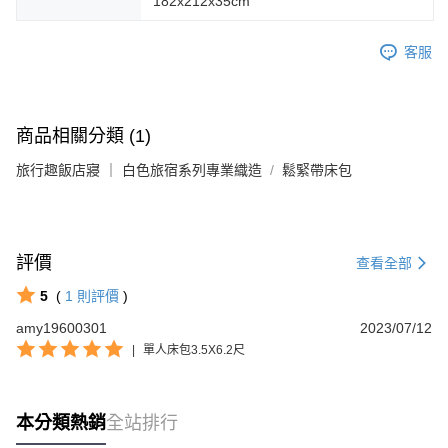
182x212x35cm
客服
商品相關分類 (1)
旅行趣飯店寢 ｜ 白色旅宿系列專業織造
鬆緊帶床包
評價
查看全部
5
(
1
則評價
)
amy19600301
2023/07/12
|
單人床包3.5X6.2尺
本分類熱銷
全站排行