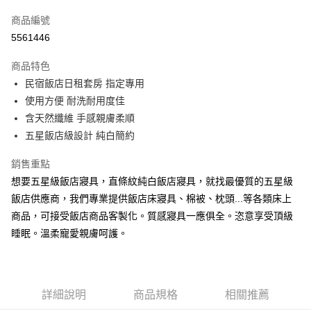
信用卡一次付款
商品編號
超商取貨付款
5561446
LINE Pay
商品特色
Apple Pay
民宿飯店日租套房 指定專用
使用方便 耐洗耐用度佳
街口支付
含天然纖維 手感親膚柔順
悠遊付
五星飯店級設計 純白簡約
Google Pay
銷售重點
想要五星級飯店寢具，直條紋純白飯店寢具，就找最優質的五星級
全盈+PAY
飯店供應商，我們專業提供飯店床寢具、棉被、枕頭...等各類床上
大哥付你分期
商品，可接受飯店商品客製化。質感寢具一應俱全。恣意享受頂級
相關說明
睡眠。溫柔寵愛親膚呵護。
【大哥付你分期使用說明】
AFTEE先享後付
1.本服務由台灣大哥大提供，台灣大哥大用戶可立即使用無須另外申請。
2.付款方式選擇「大哥付你分期」，訂單成立後會自動跳轉到大哥付的交易
相關說明
流程，驗證手機門號後，選擇欲分期的期數、繳款截止日，確認付款後即完
【關於「AFTEE先享後付」】
成交易。
ATM付款
詳細說明
商品規格
相關推薦
AFTEE先享後付是「在收到商品之後才付款」的支付方式。 讓您購物簡單
3.實際核准額度、可分期數及費用金額請依後續交易確認頁面所載為準。
便利好安心！