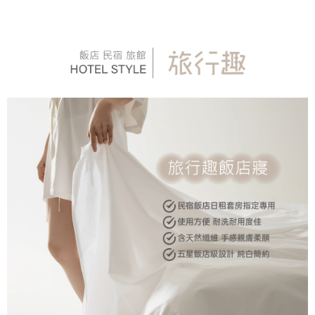
4.訂單成立30分鐘內，如未前往確認交易或遇審核未通過，訂單將自動取
１．簡單：不需註冊會員、不需綁卡、不需儲值。
運送方式
消。如遇「轉專審核」未通過狀況，表示未達大哥付你分期系統評分，恕無
２．便利：只要手機號碼，簡訊認證，即可結帳。
法說明評估內容。
３．安心：先確認商品／服務後，再付款。
全家取貨付款
【繳款方式說明】
1.分期款項不併入電信帳單，「大哥付你分期」於每月結算日後寄送繳費提
每筆NT$65，滿NT$990(含以上)免運費
【「AFTEE先享後付」結帳流程】
醒簡訊。
１．於結帳方式選擇「AFTEE先享後付」後，將跳轉至「AFTEE先享後付」
2.透過簡訊連結打開帳單後，可選擇「超商條碼／台灣大直營門市／銀行轉
付款後全家取貨
結帳頁面，進行簡訊認證並確認金額後，即可完成結帳。
帳／街口支付／iPASS MONEY」等通路繳費。
２．訂單成立數日內，您將收到繳費通知簡訊。
每筆NT$65，滿NT$990(含以上)免運費
３．收到繳費通知簡訊後14天內，點擊此簡訊中的連結，可透過四大超商／
【注意事項】
ATM／網路銀行／等多元方式進行付款，方視為交易完成。
萊爾富取貨付款
1.本服務係由「台灣大哥大股份有限公司」（以下簡稱本公司）所提供，讓
※ 請注意：結帳手續完成當下不需立刻繳費，但若您需要取消訂單，請聯絡
用戶於交易時，得透過本服務購買商品或服務，並由商店將買賣／分期付款
每筆NT$60，滿NT$990(含以上)免運費
購買商品的店家。未經商家同意取消之訂單仍視為有效，需透過AFTEE先享
買賣價金債權讓與本公司後，依約使用本公司帳單繳交帳款。
後付繳納相關費用。
2.基於同意付款使用「大哥付你分期」之契約關係目的，商店將以您的個人
付款後萊爾富取貨
※ 交易是否成功請以「AFTEE先享後付 」之結帳頁面顯示為準，若有關於
資料（包含姓名、電話或地址）提供予台灣大哥大進項蒐集、處理及利用，
是否繳費成功／繳費後需取消欲退款等相關疑問，請聯繫「AFTEE先享後付
每筆NT$60，滿NT$990(含以上)免運費
由本公司與您本人進行分期帳單所需資料之確認、核對及更正。
客戶支援中心」
https://netprotections.freshdesk.com/support/home
3.完整用戶服務條款，請詳閱以下連結：
https://oppay.tw/userRule
7-11取貨付款
【注意事項】
１．透過由恩沛科技股份有限公司提供之「AFTEE先享後付」服務完成之交
每筆NT$65，滿NT$990(含以上)免運費
易，需依本服務之必要範圍內提供個人資料，並將交易相關給付款項請求債
權轉讓予恩沛科技股份有限公司。
付款後7-11取貨
２．關於個人資料處理事宜，請瀏覽以下網址：
每筆NT$65，滿NT$990(含以上)免運費
https://aftee.tw/terms/#terms3
３．未成年的使用者請事先徵得法定代理人或監護人之同意方可使用
大型超重物流運送
「AFTEE先享後付」，若未經同意申辦者引起之損失，本公司不負相關責