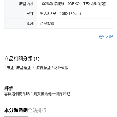
床墊內才
100％聚酯纖維 （OEKO－TEX歐盟認證）
尺寸
單人3.5尺（105X180cm）
產地
台灣製造
客服
商品相關分類 (1)
│床墊│床墊蓆墊
涼夏蓆墊 / 防蚊蚊帳
評價
喜歡這個商品嗎？購買後給他一個好評吧
本分類熱銷
全站排行