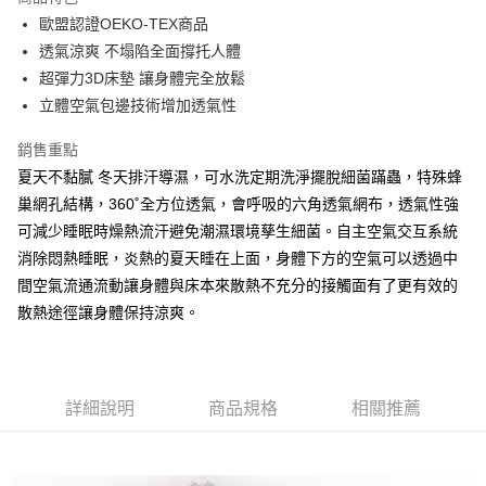
街口支付
歐盟認證OEKO-TEX商品
透氣涼爽 不塌陷全面撐托人體
悠遊付
超彈力3D床墊 讓身體完全放鬆
Google Pay
立體空氣包邊技術增加透氣性
全盈+PAY
銷售重點
夏天不黏膩 冬天排汗導濕，可水洗定期洗淨擺脫細菌蹣蟲，特殊蜂
大哥付你分期
巢網孔結構，360˚全方位透氣，會呼吸的六角透氣網布，透氣性強
相關說明
可減少睡眠時燥熱流汗避免潮濕環境孳生細菌。自主空氣交互系統
【大哥付你分期使用說明】
AFTEE先享後付
1.本服務由台灣大哥大提供，台灣大哥大用戶可立即使用無須另外申請。
消除悶熱睡眠，炎熱的夏天睡在上面，身體下方的空氣可以透過中
2.付款方式選擇「大哥付你分期」，訂單成立後會自動跳轉到大哥付的交易
相關說明
間空氣流通流動讓身體與床本來散熱不充分的接觸面有了更有效的
流程，驗證手機門號後，選擇欲分期的期數、繳款截止日，確認付款後即完
【關於「AFTEE先享後付」】
成交易。
散熱途徑讓身體保持涼爽。
ATM付款
AFTEE先享後付是「在收到商品之後才付款」的支付方式。 讓您購物簡單
3.實際核准額度、可分期數及費用金額請依後續交易確認頁面所載為準。
便利好安心！
4.訂單成立30分鐘內，如未前往確認交易或遇審核未通過，訂單將自動取
１．簡單：不需註冊會員、不需綁卡、不需儲值。
運送方式
消。如遇「轉專審核」未通過狀況，表示未達大哥付你分期系統評分，恕無
２．便利：只要手機號碼，簡訊認證，即可結帳。
法說明評估內容。
３．安心：先確認商品／服務後，再付款。
大型超重物流運送
【繳款方式說明】
詳細說明
商品規格
相關推薦
1.分期款項不併入電信帳單，「大哥付你分期」於每月結算日後寄送繳費提
每筆NT$150，滿NT$990(含以上)免運費
【「AFTEE先享後付」結帳流程】
醒簡訊。
１．於結帳方式選擇「AFTEE先享後付」後，將跳轉至「AFTEE先享後付」
2.透過簡訊連結打開帳單後，可選擇「超商條碼／台灣大直營門市／銀行轉
結帳頁面，進行簡訊認證並確認金額後，即可完成結帳。
帳／街口支付／iPASS MONEY」等通路繳費。