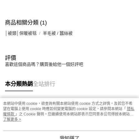
商品相關分類 (1)
│被類│保暖被毯
羊毛被 / 蠶絲被
評價
喜歡這個商品嗎？購買後給他一個好評吧
本分類熱銷
全站排行
本網站中使用 cookie，欲查詢有關本網站使用 cookie 方式之詳情，及若您不希
熱門標籤
望在電腦上使用 cookie 時應如何變更電腦的 cookie 設定，請參閱本網站「
隱私
權條款
」之 Cookie 聲明。您繼續使用本網站即表示您同意本公司得按本網站使
用條款之 Cookie 聲明使用 cookie。
了解更多 >
我知道了