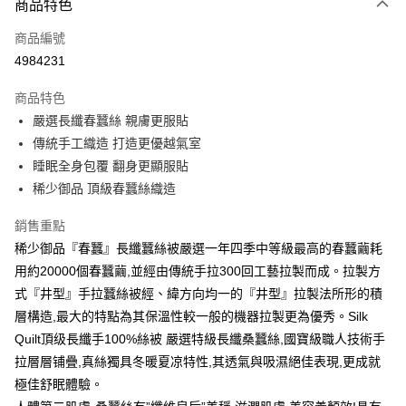
商品特色
信用卡一次付款
商品編號
信用卡分期付款
4984231
3 期 0 利率 每期
NT$2,660
21家銀行
商品特色
合作金庫商業銀行
第一商業銀行
LINE Pay
嚴選長纖春蠶絲 親膚更服貼
華南商業銀行
彰化商業銀行
傳統手工織造 打造更優越氣室
Apple Pay
上海商業儲蓄銀行
台北富邦商業銀行
國泰世華商業銀行
兆豐國際商業銀行
睡眠全身包覆 翻身更顯服貼
街口支付
臺灣中小企業銀行
台中商業銀行
稀少御品 頂級春蠶絲織造
匯豐（台灣）商業銀行
華泰商業銀行
悠遊付
聯邦商業銀行
遠東國際商業銀行
銷售重點
元大商業銀行
永豐商業銀行
Google Pay
稀少御品『春蠶』長纖蠶絲被嚴選一年四季中等級最高的春蠶繭耗
玉山商業銀行
星展（台灣）商業銀行
用約20000個春蠶繭,並經由傳統手拉300回工藝拉製而成。拉製方
台新國際商業銀行
中國信託商業銀行
全盈+PAY
式『井型』手拉蠶絲被經、緯方向均一的『井型』拉製法所形的積
台灣樂天信用卡公司
大哥付你分期
層構造,最大的特點為其保溫性較一般的機器拉製更為優秀。Silk
相關說明
Quilt頂级長纖手100%絲被 嚴選特級長纖桑蠶絲,國寶級職人技術手
【大哥付你分期使用說明】
拉層層铺疊,真絲獨具冬暖夏凉特性,其透氣與吸濕絕佳表現,更成就
AFTEE先享後付
1.本服務由台灣大哥大提供，台灣大哥大用戶可立即使用無須另外申請。
極佳舒眠體驗。
2.付款方式選擇「大哥付你分期」，訂單成立後會自動跳轉到大哥付的交易
相關說明
流程，驗證手機門號後，選擇欲分期的期數、繳款截止日，確認付款後即完