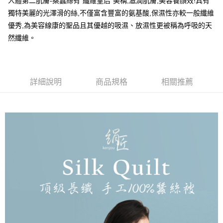
人體第二肌膚-桑蠶絲有”纖維皇后”美稱,滋潤肌膚,美容養顏效!具有
【關於「AFTEE先享後付」】
成交易。
ATM付款
獨特美麗的光澤滑的絲,不僅富含豐富的氨基酸,保濕性亦較一般纖維
AFTEE先享後付是「在收到商品之後才付款」的支付方式。 讓您購物簡單
3.實際核准額度、可分期數及費用金額請依後續交易確認頁面所載為準。
便利好安心！
優秀,為美容線康的聖品且其優越的吸濕、放濕性更被稱為呼吸的天
4.訂單成立30分鐘內，如未前往確認交易或遇審核未通過，訂單將自動取
１．簡單：不需註冊會員、不需綁卡、不需儲值。
運送方式
消。如遇「轉專審核」未通過狀況，表示未達大哥付你分期系統評分，恕無
然纖維。
２．便利：只要手機號碼，簡訊認證，即可結帳。
法說明評估內容。
３．安心：先確認商品／服務後，再付款。
大型超重物流運送
【繳款方式說明】
1.分期款項不併入電信帳單，「大哥付你分期」於每月結算日後寄送繳費提
每筆NT$150，滿NT$990(含以上)免運費
【「AFTEE先享後付」結帳流程】
醒簡訊。
１．於結帳方式選擇「AFTEE先享後付」後，將跳轉至「AFTEE先享後付」
2.透過簡訊連結打開帳單後，可選擇「超商條碼／台灣大直營門市／銀行轉
詳細說明
商品規格
相關推薦
郵局包裹
結帳頁面，進行簡訊認證並確認金額後，即可完成結帳。
帳／街口支付／iPASS MONEY」等通路繳費。
２．訂單成立數日內，您將收到繳費通知簡訊。
每筆NT$250
３．收到繳費通知簡訊後14天內，點擊此簡訊中的連結，可透過四大超商／
【注意事項】
ATM／網路銀行／等多元方式進行付款，方視為交易完成。
1.本服務係由「台灣大哥大股份有限公司」（以下簡稱本公司）所提供，讓
※ 請注意：結帳手續完成當下不需立刻繳費，但若您需要取消訂單，請聯絡
用戶於交易時，得透過本服務購買商品或服務，並由商店將買賣／分期付款
購買商品的店家。未經商家同意取消之訂單仍視為有效，需透過AFTEE先享
買賣價金債權讓與本公司後，依約使用本公司帳單繳交帳款。
後付繳納相關費用。
2.基於同意付款使用「大哥付你分期」之契約關係目的，商店將以您的個人
※ 交易是否成功請以「AFTEE先享後付 」之結帳頁面顯示為準，若有關於
資料（包含姓名、電話或地址）提供予台灣大哥大進項蒐集、處理及利用，
是否繳費成功／繳費後需取消欲退款等相關疑問，請聯繫「AFTEE先享後付
由本公司與您本人進行分期帳單所需資料之確認、核對及更正。
客戶支援中心」
https://netprotections.freshdesk.com/support/home
3.完整用戶服務條款，請詳閱以下連結：
https://oppay.tw/userRule
【注意事項】
１．透過由恩沛科技股份有限公司提供之「AFTEE先享後付」服務完成之交
易，需依本服務之必要範圍內提供個人資料，並將交易相關給付款項請求債
權轉讓予恩沛科技股份有限公司。
２．關於個人資料處理事宜，請瀏覽以下網址：