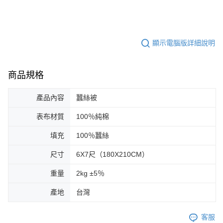
顯示電腦版詳細說明
商品規格
產品內容
蠶絲被
表布材質
100％純棉
填充
100％蠶絲
尺寸
6X7尺（180X210CM）
重量
2kg ±5％
產地
台灣
客服