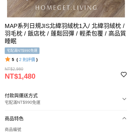
MAP系列日規JIS北緯羽絨枕1入/ 北緯羽絨枕 /
羽毛枕 / 飯店枕 / 蓬鬆回彈 / 輕柔包覆 / 高品質
睡眠
宅配滿NT$990免運
5
(
2
則評價
)
NT$2,980
NT$1,480
付款與運送方式
宅配滿NT$990免運
付款方式
商品特色
信用卡一次付款
商品編號