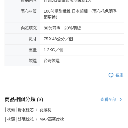
產品內容
日規JIS總統套房羽絨枕1入
表布材質
100％聚酯纖維 日本超細 （表布花色隨季
節更換）
內芯填充
80％羽毛 20％羽絨
尺寸
75Ｘ48公分／個
重量
1.2KG／個
製造
台灣製造
客服
商品相關分類 (3)
查看全部
│枕頭│舒眠枕芯
羽絨枕
│枕頭│舒眠枕芯
MAP高密度枕