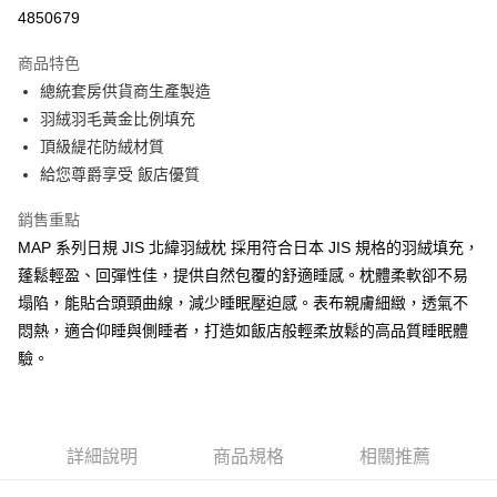
信用卡分期付款
4850679
3 期 0 利率 每期
NT$493
21家銀行
商品特色
合作金庫商業銀行
第一商業銀行
LINE Pay
總統套房供貨商生產製造
華南商業銀行
彰化商業銀行
羽絨羽毛黃金比例填充
Apple Pay
上海商業儲蓄銀行
台北富邦商業銀行
國泰世華商業銀行
兆豐國際商業銀行
頂級緹花防絨材質
街口支付
臺灣中小企業銀行
台中商業銀行
給您尊爵享受 飯店優質
匯豐（台灣）商業銀行
華泰商業銀行
悠遊付
聯邦商業銀行
遠東國際商業銀行
銷售重點
元大商業銀行
永豐商業銀行
Google Pay
MAP 系列日規 JIS 北緯羽絨枕 採用符合日本 JIS 規格的羽絨填充，
玉山商業銀行
星展（台灣）商業銀行
蓬鬆輕盈、回彈性佳，提供自然包覆的舒適睡感。枕體柔軟卻不易
台新國際商業銀行
中國信託商業銀行
全盈+PAY
塌陷，能貼合頭頸曲線，減少睡眠壓迫感。表布親膚細緻，透氣不
台灣樂天信用卡公司
大哥付你分期
悶熱，適合仰睡與側睡者，打造如飯店般輕柔放鬆的高品質睡眠體
相關說明
驗。
【大哥付你分期使用說明】
AFTEE先享後付
1.本服務由台灣大哥大提供，台灣大哥大用戶可立即使用無須另外申請。
2.付款方式選擇「大哥付你分期」，訂單成立後會自動跳轉到大哥付的交易
相關說明
流程，驗證手機門號後，選擇欲分期的期數、繳款截止日，確認付款後即完
【關於「AFTEE先享後付」】
詳細說明
商品規格
相關推薦
成交易。
ATM付款
AFTEE先享後付是「在收到商品之後才付款」的支付方式。 讓您購物簡單
3.實際核准額度、可分期數及費用金額請依後續交易確認頁面所載為準。
便利好安心！