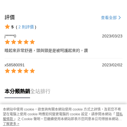
評價
查看全部
5
(
2
則評價
)
j******0
2023/03/23
睡起來非常舒適，頭與頸是是被呵護起來的，讚
x58580091
2023/02/02
本分類熱銷
全站排行
本網站中使用 cookie，欲查詢有關本網站使用 cookie 方式之詳情，及若您不希
熱門標籤
望在電腦上使用 cookie 時應如何變更電腦的 cookie 設定，請參閱本網站「
隱私
權條款
」之 Cookie 聲明。您繼續使用本網站即表示您同意本公司得按本網站使
用條款之 Cookie 聲明使用 cookie。
了解更多 >