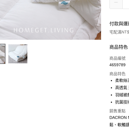
付款與運
宅配滿NT$
付款方式
商品特色
信用卡一
商品編號
4659789
信用卡分
商品特色
3 期 
柔軟絲
合作金
高透氣
LINE Pay
華南商
羽絨被
Apple Pay
上海商
抗菌技
國泰世
街口支付
銷售重點
臺灣中
匯豐（
DACRO
悠遊付
聯邦商
鬆、軟觸
元大商