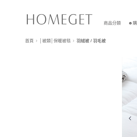
商品分類
☻購
首頁
│被類│保暖被毯
羽絨被 / 羽毛被