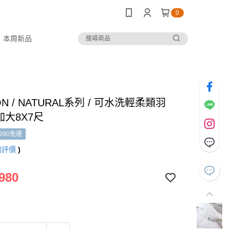
0
本周新品
ON / NATURAL系列 / 可水洗輕柔類羽
 加大8X7尺
990免運
則評價
)
980