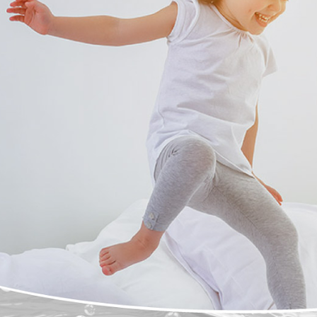
先享後付
2.基於同
※ 交易是
資料（包
是否繳費成
用，由本
付客戶支
3.完整用
【注意事
１．透過由
交易，需
求債權轉
２．關於
https://aft
３．未成
「AFTE
任。
４．使用「
即時審查
結果請求
５．嚴禁
形，恩沛
動。