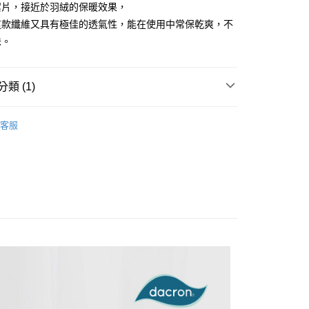
y
絮片，接近於羽絨的保暖效果，
業銀行
星展（台灣）商業銀行
這款纖維又具有極佳的透氣性，能在使用中常保乾爽，不
際商業銀行
中國信託商業銀行
味。
天信用卡公司
分期
你分期使用說明】
類 (1)
享後付
由台灣大哥大提供，台灣大哥大用戶可立即使用無須另外申請。
式選擇「大哥付你分期」，訂單成立後會自動跳轉到大哥付的交易
暖被毯
羽絨被 / 羽毛被
證手機門號後，選擇欲分期的期數、繳款截止日，確認付款後即
客服
FTEE先享後付」】
。
先享後付是「在收到商品之後才付款」的支付方式。 讓您購物簡單
准額度、可分期數及費用金額請依後續交易確認頁面所載為準。
心！
立30分鐘內，如未前往確認交易或遇審核未通過，訂單將自動取
：不需註冊會員、不需綁卡、不需儲值。
「轉專審核」未通過狀況，表示未達大哥付你分期系統評分，恕
：只要手機號碼，簡訊認證，即可結帳。
評估內容。
：先確認商品／服務後，再付款。
式說明】
物流運送
項不併入電信帳單，「大哥付你分期」於每月結算日後寄送繳費提
EE先享後付」結帳流程】
50，滿NT$990(含以上)免運費
方式選擇「AFTEE先享後付」後，將跳轉至「AFTEE先享後
訊連結打開帳單後，可選擇「超商條碼／台灣大直營門市／銀行轉
頁面，進行簡訊認證並確認金額後，即可完成結帳。
付／iPASS MONEY」等通路繳費。
成立數日內，您將收到繳費通知簡訊。
費通知簡訊後14天內，點擊此簡訊中的連結，可透過四大超商
50
項】
網路銀行／等多元方式進行付款，方視為交易完成。
係由「台灣大哥大股份有限公司」（以下簡稱本公司）所提供，讓
：結帳手續完成當下不需立刻繳費，但若您需要取消訂單，請聯
易時，得透過本服務購買商品或服務，並由商店將買賣／分期付
的店家。未經商家同意取消之訂單仍視為有效，需透過AFTEE
金債權讓與本公司後，依約使用本公司帳單繳交帳款。