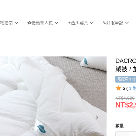
物指南
✿優惠懶人包
✈西川寢具
✎好眠筆記
DACR
絨被 /
宅配滿NT$
5 (
1
NT$4,980
NT$2,
數量