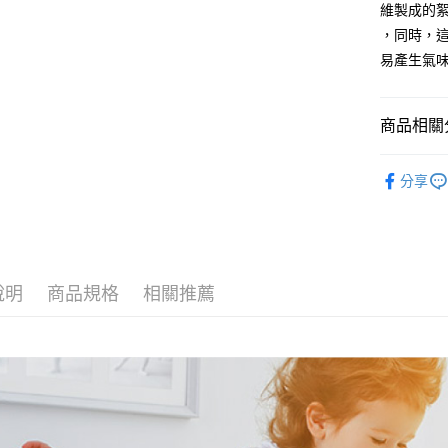
Google Pa
維製成的
玉山商
，同時，
台新國
全盈+PAY
易產生氣
台灣樂
大哥付你
相關說明
【大哥付
商品相關分
AFTEE先
1.本服務
2.付款方
相關說明
│被類│保
流程，驗
分享
【關於「A
ATM付款
完成交易
AFTEE
3.實際核
便利好安
4.訂單成
１．簡單
消。如遇
２．便利
運送方式
無法說明
３．安心
【繳款方
說明
商品規格
相關推薦
大型超重
1.分期款
【「AFT
醒簡訊。
每筆NT$1
１．於結帳
2.透過簡
付」結帳
帳／街口支
郵局包裹
２．訂單
３．收到繳
每筆NT$2
【注意事
／ATM／
1.本服務
※ 請注意
用戶於交
絡購買商品
款買賣價