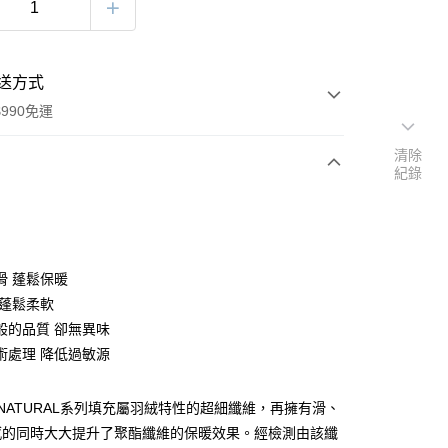
送方式
990免運
清除
紀錄
次付款
期付款
0 利率 每期
NT$993
21家銀行
滑 蓬鬆保暖
庫商業銀行
第一商業銀行
 蓬鬆柔軟
業銀行
彰化商業銀行
般的品質 卻無異味
業儲蓄銀行
台北富邦商業銀行
術處理 降低過敏源
華商業銀行
兆豐國際商業銀行
小企業銀行
台中商業銀行
台灣）商業銀行
華泰商業銀行
N NATURAL系列填充屬羽絨特性的超細纖維，再擁有滑、
業銀行
遠東國際商業銀行
感的同時大大提升了聚酯纖維的保暖效果。經檢測由該纖
業銀行
永豐商業銀行