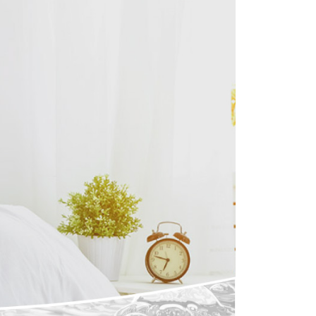
繳納相關費用。
意付款使用「大哥付你分期」之契約關係目的，商店將以您的個人
否成功請以「AFTEE先享後付 」之結帳頁面顯示為準，若有關於
含姓名、電話或地址）提供予台灣大哥大進項蒐集、處理及利
功／繳費後需取消欲退款等相關疑問，請聯繫「AFTEE先享後
公司與您本人進行分期帳單所需資料之確認、核對及更正。
援中心」
https://netprotections.freshdesk.com/support/home
戶服務條款，請詳閱以下連結：
https://oppay.tw/userRule
項】
恩沛科技股份有限公司提供之「AFTEE先享後付」服務完成之
依本服務之必要範圍內提供個人資料，並將交易相關給付款項請
讓予恩沛科技股份有限公司。
個人資料處理事宜，請瀏覽以下網址：
ee.tw/terms/#terms3
年的使用者請事先徵得法定代理人或監護人之同意方可使用
E先享後付」，若未經同意申辦者引起之損失，本公司不負相關責
AFTEE先享後付」時，將依據個別帳號之用戶狀況，依本公司
核予不同之上限額度；若仍有額度不足之情形，本公司將視審查
用戶進行身份認證。
一人註冊多個帳號或使用他人資訊註冊。若發現惡意使用之情
科技股份有限公司將有權停止該用戶之使用額度並採取法律行