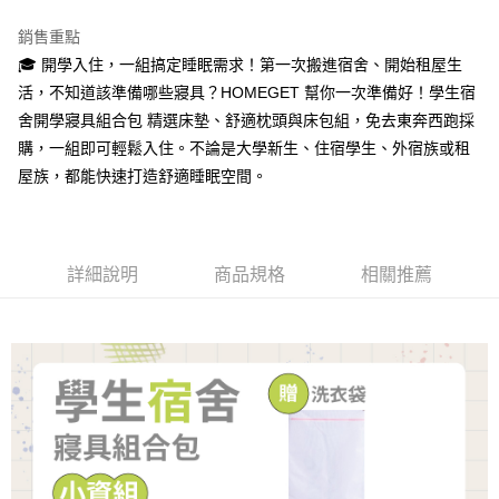
Google Pay
銷售重點
全盈+PAY
🎓 開學入住，一組搞定睡眠需求！第一次搬進宿舍、開始租屋生
活，不知道該準備哪些寢具？HOMEGET 幫你一次準備好！學生宿
大哥付你分期
舍開學寢具組合包 精選床墊、舒適枕頭與床包組，免去東奔西跑採
相關說明
購，一組即可輕鬆入住。不論是大學新生、住宿學生、外宿族或租
【大哥付你分期使用說明】
AFTEE先享後付
1.本服務由台灣大哥大提供，台灣大哥大用戶可立即使用無須另外申請。
屋族，都能快速打造舒適睡眠空間。
2.付款方式選擇「大哥付你分期」，訂單成立後會自動跳轉到大哥付的交易
相關說明
流程，驗證手機門號後，選擇欲分期的期數、繳款截止日，確認付款後即完
【關於「AFTEE先享後付」】
成交易。
ATM付款
AFTEE先享後付是「在收到商品之後才付款」的支付方式。 讓您購物簡單
3.實際核准額度、可分期數及費用金額請依後續交易確認頁面所載為準。
便利好安心！
4.訂單成立30分鐘內，如未前往確認交易或遇審核未通過，訂單將自動取
詳細說明
商品規格
相關推薦
１．簡單：不需註冊會員、不需綁卡、不需儲值。
運送方式
消。如遇「轉專審核」未通過狀況，表示未達大哥付你分期系統評分，恕無
２．便利：只要手機號碼，簡訊認證，即可結帳。
法說明評估內容。
３．安心：先確認商品／服務後，再付款。
大型超重物流運送
【繳款方式說明】
1.分期款項不併入電信帳單，「大哥付你分期」於每月結算日後寄送繳費提
每筆NT$150，滿NT$990(含以上)免運費
【「AFTEE先享後付」結帳流程】
醒簡訊。
１．於結帳方式選擇「AFTEE先享後付」後，將跳轉至「AFTEE先享後付」
2.透過簡訊連結打開帳單後，可選擇「超商條碼／台灣大直營門市／銀行轉
結帳頁面，進行簡訊認證並確認金額後，即可完成結帳。
帳／街口支付／iPASS MONEY」等通路繳費。
２．訂單成立數日內，您將收到繳費通知簡訊。
３．收到繳費通知簡訊後14天內，點擊此簡訊中的連結，可透過四大超商／
【注意事項】
ATM／網路銀行／等多元方式進行付款，方視為交易完成。
1.本服務係由「台灣大哥大股份有限公司」（以下簡稱本公司）所提供，讓
※ 請注意：結帳手續完成當下不需立刻繳費，但若您需要取消訂單，請聯絡
用戶於交易時，得透過本服務購買商品或服務，並由商店將買賣／分期付款
購買商品的店家。未經商家同意取消之訂單仍視為有效，需透過AFTEE先享