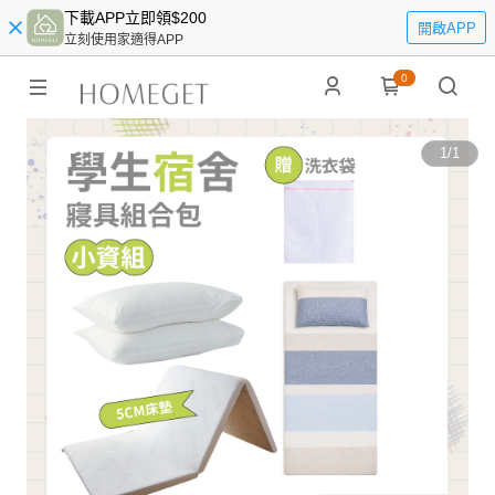
下載APP立即領$200
開啟APP
立刻使用家適得APP
0
1
/
1