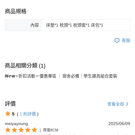
商品規格
內容
床墊*1 枕頭*1 枕頭套*1 床包*1
客服
商品相關分類 (1)
𝙉𝙚𝙬⭐折扣活動〃優惠專區
宿舍必備｜學生寢具組合套裝
評價
查看全部
5
(
1
則評價
)
meiyayoung
2025/06/09
|
厚度8CM