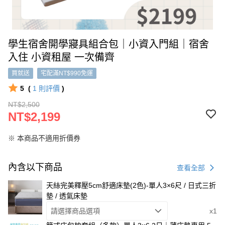
學生宿舍開學寢具組合包｜小資入門組｜宿舍
入住 小資租屋 一次備齊
買就送
宅配滿NT$990免運
5
(
1
則評價
)
NT$2,500
NT$2,199
※ 本商品不適用折價券
內含以下商品
查看全部
天絲完美釋壓5cm舒適床墊(2色)-單人3×6尺 / 日式三折
墊 / 透氣床墊
請選擇商品選項
x1