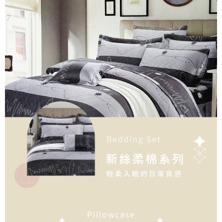
３．未成年的使用者請事先徵得法定代理人或監護人之同意方可使用
大型超重物流運送
「AFTEE先享後付」，若未經同意申辦者引起之損失，本公司不負相關責
任。
每筆NT$150，滿NT$990(含以上)免運費
４．使用「AFTEE先享後付」時，將依據個別帳號之用戶狀況，依本公司即
時審查核予不同之上限額度；若仍有額度不足之情形，本公司將視審查結果
郵局包裹
請求用戶進行身份認證。
每筆NT$250
５．嚴禁一人註冊多個帳號或使用他人資訊註冊。若發現惡意使用之情形，
恩沛科技股份有限公司將有權停止該用戶之使用額度並採取法律行動。