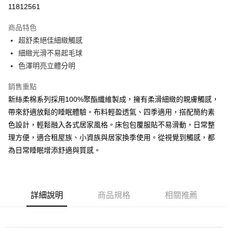
信用卡分期付款
11812561
3 期 0 利率 每期
NT$150
21家銀行
商品特色
合作金庫商業銀行
第一商業銀行
超商取貨付款
超舒柔絕佳細緻觸感
華南商業銀行
彰化商業銀行
細緻光滑不易起毛球
LINE Pay
上海商業儲蓄銀行
台北富邦商業銀行
國泰世華商業銀行
兆豐國際商業銀行
色澤明亮立體分明
Apple Pay
臺灣中小企業銀行
台中商業銀行
銷售重點
匯豐（台灣）商業銀行
華泰商業銀行
街口支付
聯邦商業銀行
遠東國際商業銀行
新絲柔棉系列採用100%聚酯纖維製成，擁有柔滑細緻的親膚觸感，
元大商業銀行
永豐商業銀行
悠遊付
帶來舒適放鬆的睡眠體驗。布料輕盈透氣、四季適用，搭配簡約素
玉山商業銀行
星展（台灣）商業銀行
色設計，輕鬆融入各式居家風格。床包包覆服貼不易滑動，日常整
台新國際商業銀行
中國信託商業銀行
Google Pay
理方便，適合租屋族、小資族與居家換季使用。從視覺到觸感，都
台灣樂天信用卡公司
全盈+PAY
為日常睡眠增添舒適與質感。
大哥付你分期
相關說明
【大哥付你分期使用說明】
詳細說明
商品規格
相關推薦
AFTEE先享後付
1.本服務由台灣大哥大提供，台灣大哥大用戶可立即使用無須另外申請。
2.付款方式選擇「大哥付你分期」，訂單成立後會自動跳轉到大哥付的交易
相關說明
流程，驗證手機門號後，選擇欲分期的期數、繳款截止日，確認付款後即完
【關於「AFTEE先享後付」】