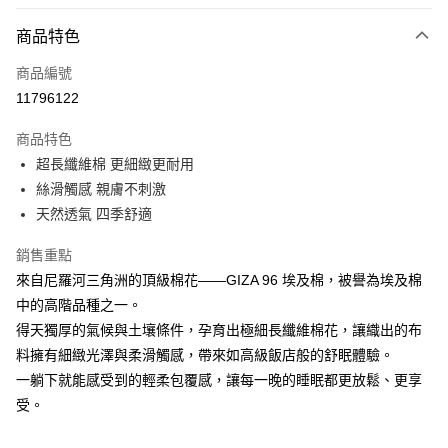
信用卡分期付款
3 期 0 利率 每期
NT$2,333
21家銀行
商品特色
合作金庫商業銀行
第一商業銀行
超商取貨付款
商品編號
華南商業銀行
彰化商業銀行
11796122
LINE Pay
上海商業儲蓄銀行
台北富邦商業銀行
國泰世華商業銀行
兆豐國際商業銀行
商品特色
Apple Pay
臺灣中小企業銀行
台中商業銀行
超長纖維棉 更細緻更耐用
匯豐（台灣）商業銀行
華泰商業銀行
街口支付
絲滑觸感 親膚不刺激
聯邦商業銀行
遠東國際商業銀行
元大商業銀行
永豐商業銀行
天然透氣 四季舒適
悠遊付
玉山商業銀行
星展（台灣）商業銀行
台新國際商業銀行
中國信託商業銀行
Google Pay
銷售重點
台灣樂天信用卡公司
來自尼羅河三角洲的頂級棉花——GIZA 96 埃及棉，被譽為埃及棉
全盈+PAY
中的高階品種之一。
大哥付你分期
得天獨厚的氣候與土壤條件，孕育出極細長纖維棉花，讓織出的布
相關說明
料擁有細緻光澤與柔滑觸感，帶來如高級飯店般的舒眠體驗。
【大哥付你分期使用說明】
一躺下就能感受到的輕柔包覆感，讓每一晚的睡眠都更放鬆、更享
AFTEE先享後付
1.本服務由台灣大哥大提供，台灣大哥大用戶可立即使用無須另外申請。
受。
2.付款方式選擇「大哥付你分期」，訂單成立後會自動跳轉到大哥付的交易
相關說明
流程，驗證手機門號後，選擇欲分期的期數、繳款截止日，確認付款後即完
【關於「AFTEE先享後付」】