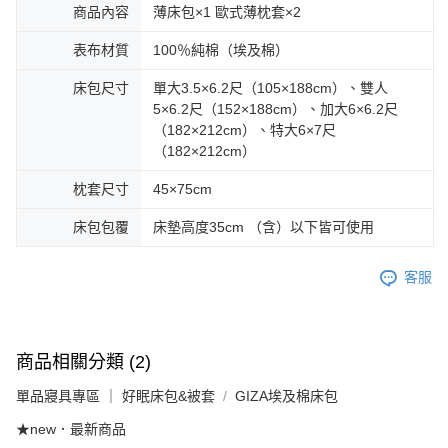
商品內容
薄床包×1 歐式薄枕套×2
表布材質
100％純棉（埃及棉）
床包尺寸
單大3.5×6.2尺（105×188cm）、雙人
5×6.2尺（152×188cm）、加大6×6.2尺
（182×212cm）、特大6×7尺
（182×212cm）
枕套尺寸
45×75cm
床包包覆
床墊高度35cm （含）以下皆可使用
客服
商品相關分類 (2)
單品寢具專區 ｜ 好眠床包&被套
GIZA埃及棉床包
★new．最新商品