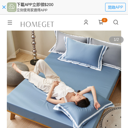
下載APP立即領$200
開啟APP
立刻使用家適得APP
0
1
/
2