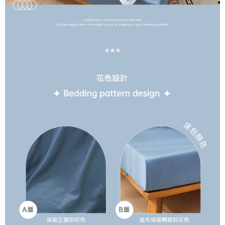
３．未成年的使用者請事先徵得法定代理人或監護人之同意方可使用
大型超重物流運送
「AFTEE先享後付」，若未經同意申辦者引起之損失，本公司不負相關責
任。
每筆NT$150，滿NT$990(含以上)免運費
４．使用「AFTEE先享後付」時，將依據個別帳號之用戶狀況，依本公司即
時審查核予不同之上限額度；若仍有額度不足之情形，本公司將視審查結果
郵局包裹
請求用戶進行身份認證。
每筆NT$250
５．嚴禁一人註冊多個帳號或使用他人資訊註冊。若發現惡意使用之情形，
恩沛科技股份有限公司將有權停止該用戶之使用額度並採取法律行動。