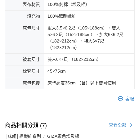
表布材質
100％純棉（埃及棉）
填充物
100%聚酯纖維
床包尺寸
單大3.5×6.2尺（105×188cm）、雙人
5×6.2尺（152×188cm）、加大6×6.2尺
（182×212cm）、特大6×7尺
（182×212cm）
被套尺寸
雙人6×7尺 （182×212cm）
枕套尺寸
45×75cm
床包包覆
床墊高度35cm （含）以下皆可使用
客服
商品相關分類 (7)
查看全部
│床組│棉纖維系列
GIZA素色埃及棉