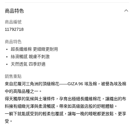
信用卡分期付款
3 期 0 利率 每期
NT$5,000
21家銀行
商品特色
合作金庫商業銀行
第一商業銀行
LINE Pay
商品編號
華南商業銀行
彰化商業銀行
11792718
Apple Pay
上海商業儲蓄銀行
台北富邦商業銀行
國泰世華商業銀行
兆豐國際商業銀行
商品特色
街口支付
臺灣中小企業銀行
台中商業銀行
超長纖維棉 更細緻更耐用
匯豐（台灣）商業銀行
華泰商業銀行
悠遊付
絲滑觸感 親膚不刺激
聯邦商業銀行
遠東國際商業銀行
元大商業銀行
永豐商業銀行
天然透氣 四季舒適
Google Pay
玉山商業銀行
星展（台灣）商業銀行
台新國際商業銀行
中國信託商業銀行
全盈+PAY
銷售重點
台灣樂天信用卡公司
來自尼羅河三角洲的頂級棉花——GIZA 96 埃及棉，被譽為埃及棉
大哥付你分期
中的高階品種之一。
相關說明
得天獨厚的氣候與土壤條件，孕育出極細長纖維棉花，讓織出的布
【大哥付你分期使用說明】
AFTEE先享後付
料擁有細緻光澤與柔滑觸感，帶來如高級飯店般的舒眠體驗。
1.本服務由台灣大哥大提供，台灣大哥大用戶可立即使用無須另外申請。
2.付款方式選擇「大哥付你分期」，訂單成立後會自動跳轉到大哥付的交易
相關說明
一躺下就能感受到的輕柔包覆感，讓每一晚的睡眠都更放鬆、更享
流程，驗證手機門號後，選擇欲分期的期數、繳款截止日，確認付款後即完
【關於「AFTEE先享後付」】
受。
成交易。
ATM付款
AFTEE先享後付是「在收到商品之後才付款」的支付方式。 讓您購物簡單
3.實際核准額度、可分期數及費用金額請依後續交易確認頁面所載為準。
便利好安心！
4.訂單成立30分鐘內，如未前往確認交易或遇審核未通過，訂單將自動取