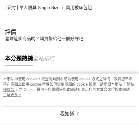
│尺寸│單人寢具 Single Size
兩用被床包組
評價
喜歡這個商品嗎？購買後給他一個好評吧
本分類熱銷
全站排行
本網站中使用 cookie，欲查詢有關本網站使用 cookie 方式之詳情，及若您不希
熱門標籤
望在電腦上使用 cookie 時應如何變更電腦的 cookie 設定，請參閱本網站「
隱私
權條款
」之 Cookie 聲明。您繼續使用本網站即表示您同意本公司得按本網站使
用條款之 Cookie 聲明使用 cookie。
了解更多 >
我知道了