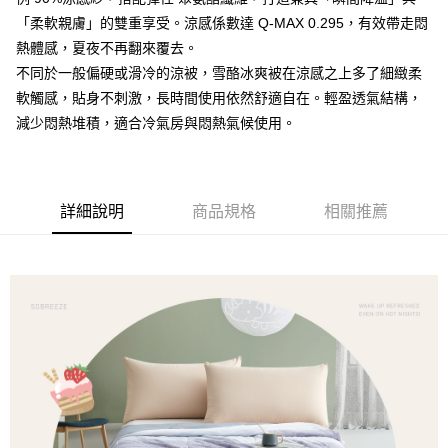
大哥付你分期
「柔軟親膚」的雙重享受。涼感係數達 Q-MAX 0.295，有效帶走悶
相關說明
熱體感，夏夜不再翻來覆去。
【大哥付你分期使用說明】
不同於一般偏硬或滑冷的涼被，雪酪冰爽被在涼感之上多了細緻柔
AFTEE先享後付
1.本服務由台灣大哥大提供，台灣大哥大用戶可立即使用無須另外申請。
軟觸感，貼身不刺激，長時間使用依然舒適自在。輕盈透氣結構，
2.付款方式選擇「大哥付你分期」，訂單成立後會自動跳轉到大哥付的交易
相關說明
減少悶熱堆積，適合冷氣房與悶熱氣候使用。
流程，驗證手機門號後，選擇欲分期的期數、繳款截止日，確認付款後即完
【關於「AFTEE先享後付」】
成交易。
ATM付款
AFTEE先享後付是「在收到商品之後才付款」的支付方式。 讓您購物簡單
3.實際核准額度、可分期數及費用金額請依後續交易確認頁面所載為準。
便利好安心！
4.訂單成立30分鐘內，如未前往確認交易或遇審核未通過，訂單將自動取
１．簡單：不需註冊會員、不需綁卡、不需儲值。
運送方式
消。如遇「轉專審核」未通過狀況，表示未達大哥付你分期系統評分，恕無
２．便利：只要手機號碼，簡訊認證，即可結帳。
詳細說明
商品規格
相關推薦
法說明評估內容。
３．安心：先確認商品／服務後，再付款。
全家取貨付款
【繳款方式說明】
1.分期款項不併入電信帳單，「大哥付你分期」於每月結算日後寄送繳費提
每筆NT$65，滿NT$990(含以上)免運費
【「AFTEE先享後付」結帳流程】
醒簡訊。
１．於結帳方式選擇「AFTEE先享後付」後，將跳轉至「AFTEE先享後付」
2.透過簡訊連結打開帳單後，可選擇「超商條碼／台灣大直營門市／銀行轉
付款後全家取貨
結帳頁面，進行簡訊認證並確認金額後，即可完成結帳。
帳／街口支付／iPASS MONEY」等通路繳費。
２．訂單成立數日內，您將收到繳費通知簡訊。
每筆NT$65，滿NT$990(含以上)免運費
３．收到繳費通知簡訊後14天內，點擊此簡訊中的連結，可透過四大超商／
【注意事項】
ATM／網路銀行／等多元方式進行付款，方視為交易完成。
萊爾富取貨付款
1.本服務係由「台灣大哥大股份有限公司」（以下簡稱本公司）所提供，讓
※ 請注意：結帳手續完成當下不需立刻繳費，但若您需要取消訂單，請聯絡
用戶於交易時，得透過本服務購買商品或服務，並由商店將買賣／分期付款
每筆NT$60，滿NT$990(含以上)免運費
購買商品的店家。未經商家同意取消之訂單仍視為有效，需透過AFTEE先享
買賣價金債權讓與本公司後，依約使用本公司帳單繳交帳款。
後付繳納相關費用。
2.基於同意付款使用「大哥付你分期」之契約關係目的，商店將以您的個人
付款後萊爾富取貨
※ 交易是否成功請以「AFTEE先享後付 」之結帳頁面顯示為準，若有關於
資料（包含姓名、電話或地址）提供予台灣大哥大進項蒐集、處理及利用，
是否繳費成功／繳費後需取消欲退款等相關疑問，請聯繫「AFTEE先享後付
每筆NT$60，滿NT$990(含以上)免運費
由本公司與您本人進行分期帳單所需資料之確認、核對及更正。