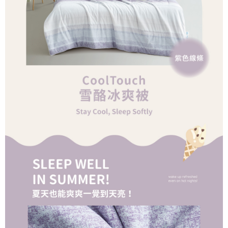
客戶支援中心」
https://netprotections.freshdesk.com/support/home
3.完整用戶服務條款，請詳閱以下連結：
https://oppay.tw/userRule
7-11取貨付款
【注意事項】
１．透過由恩沛科技股份有限公司提供之「AFTEE先享後付」服務完成之交
每筆NT$65，滿NT$990(含以上)免運費
易，需依本服務之必要範圍內提供個人資料，並將交易相關給付款項請求債
權轉讓予恩沛科技股份有限公司。
付款後7-11取貨
２．關於個人資料處理事宜，請瀏覽以下網址：
每筆NT$65，滿NT$990(含以上)免運費
https://aftee.tw/terms/#terms3
３．未成年的使用者請事先徵得法定代理人或監護人之同意方可使用
大型超重物流運送
「AFTEE先享後付」，若未經同意申辦者引起之損失，本公司不負相關責
任。
每筆NT$150，滿NT$990(含以上)免運費
４．使用「AFTEE先享後付」時，將依據個別帳號之用戶狀況，依本公司即
時審查核予不同之上限額度；若仍有額度不足之情形，本公司將視審查結果
郵局包裹
請求用戶進行身份認證。
每筆NT$250
５．嚴禁一人註冊多個帳號或使用他人資訊註冊。若發現惡意使用之情形，
恩沛科技股份有限公司將有權停止該用戶之使用額度並採取法律行動。