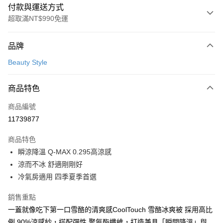
付款與運送方式
超取滿NT$990免運
付款方式
品牌
信用卡一次付款
Beauty Style
信用卡分期付款
3 期 0 利率 每期
NT$560
21家銀行
商品特色
合作金庫商業銀行
第一商業銀行
超商取貨付款
商品編號
華南商業銀行
彰化商業銀行
11739877
LINE Pay
上海商業儲蓄銀行
台北富邦商業銀行
國泰世華商業銀行
兆豐國際商業銀行
商品特色
Apple Pay
臺灣中小企業銀行
台中商業銀行
瞬涼降溫 Q-MAX 0.295高涼感
匯豐（台灣）商業銀行
華泰商業銀行
街口支付
涼而不冰 舒適剛剛好
聯邦商業銀行
遠東國際商業銀行
元大商業銀行
永豐商業銀行
冷氣房適用 四季夏季首選
悠遊付
玉山商業銀行
星展（台灣）商業銀行
台新國際商業銀行
中國信託商業銀行
Google Pay
銷售重點
台灣樂天信用卡公司
一蓋就像吃下第一口雪酪的清爽感CoolTouch 雪酪冰爽被 採用高比
全盈+PAY
例 90%涼感紗，搭配彈性 聚氨酯纖維，打造兼具「瞬間降溫」與