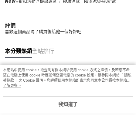
𝙉𝙚𝙬⭐折扣活動〃優惠專區
極凍涼感｜降溫冰爽被8折起
評價
喜歡這個商品嗎？購買後給他一個好評吧
本分類熱銷
全站排行
本網站中使用 cookie，欲查詢有關本網站使用 cookie 方式之詳情，及若您不希
熱門標籤
望在電腦上使用 cookie 時應如何變更電腦的 cookie 設定，請參閱本網站「
隱私
權條款
」之 Cookie 聲明。您繼續使用本網站即表示您同意本公司得按本網站使
用條款之 Cookie 聲明使用 cookie。
了解更多 >
我知道了