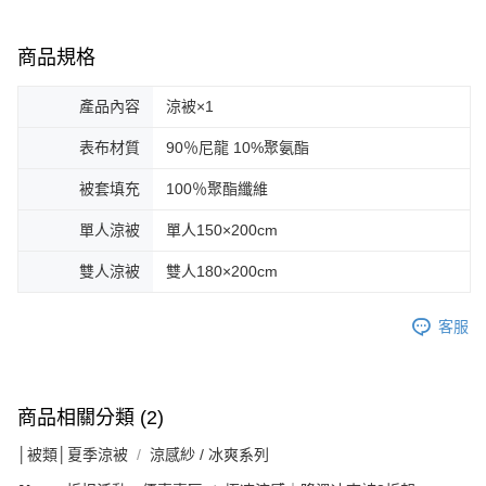
商品規格
產品內容
涼被×1
表布材質
90％尼龍 10%聚氨酯
被套填充
100％聚酯纖維
單人涼被
單人150×200cm
雙人涼被
雙人180×200cm
客服
商品相關分類 (2)
│被類│夏季涼被
涼感紗 / 冰爽系列