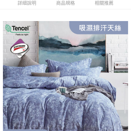
1.分期款項不併入電信帳單，「大哥付你分期」於每月結算日後寄送繳費提
每筆NT$150，滿NT$990(含以上)免運費
【「AFTEE先享後付」結帳流程】
詳細說明
商品規格
相關推薦
醒簡訊。
１．於結帳方式選擇「AFTEE先享後付」後，將跳轉至「AFTEE先享後付」
2.透過簡訊連結打開帳單後，可選擇「超商條碼／台灣大直營門市／銀行轉
郵局包裹
結帳頁面，進行簡訊認證並確認金額後，即可完成結帳。
帳／街口支付／iPASS MONEY」等通路繳費。
２．訂單成立數日內，您將收到繳費通知簡訊。
每筆NT$250
３．收到繳費通知簡訊後14天內，點擊此簡訊中的連結，可透過四大超商／
【注意事項】
ATM／網路銀行／等多元方式進行付款，方視為交易完成。
1.本服務係由「台灣大哥大股份有限公司」（以下簡稱本公司）所提供，讓
※ 請注意：結帳手續完成當下不需立刻繳費，但若您需要取消訂單，請聯絡
用戶於交易時，得透過本服務購買商品或服務，並由商店將買賣／分期付款
購買商品的店家。未經商家同意取消之訂單仍視為有效，需透過AFTEE先享
買賣價金債權讓與本公司後，依約使用本公司帳單繳交帳款。
後付繳納相關費用。
2.基於同意付款使用「大哥付你分期」之契約關係目的，商店將以您的個人
※ 交易是否成功請以「AFTEE先享後付 」之結帳頁面顯示為準，若有關於
資料（包含姓名、電話或地址）提供予台灣大哥大進項蒐集、處理及利用，
是否繳費成功／繳費後需取消欲退款等相關疑問，請聯繫「AFTEE先享後付
由本公司與您本人進行分期帳單所需資料之確認、核對及更正。
客戶支援中心」
https://netprotections.freshdesk.com/support/home
3.完整用戶服務條款，請詳閱以下連結：
https://oppay.tw/userRule
【注意事項】
１．透過由恩沛科技股份有限公司提供之「AFTEE先享後付」服務完成之交
易，需依本服務之必要範圍內提供個人資料，並將交易相關給付款項請求債
權轉讓予恩沛科技股份有限公司。
２．關於個人資料處理事宜，請瀏覽以下網址：
https://aftee.tw/terms/#terms3
３．未成年的使用者請事先徵得法定代理人或監護人之同意方可使用
「AFTEE先享後付」，若未經同意申辦者引起之損失，本公司不負相關責
任。
４．使用「AFTEE先享後付」時，將依據個別帳號之用戶狀況，依本公司即
時審查核予不同之上限額度；若仍有額度不足之情形，本公司將視審查結果
請求用戶進行身份認證。