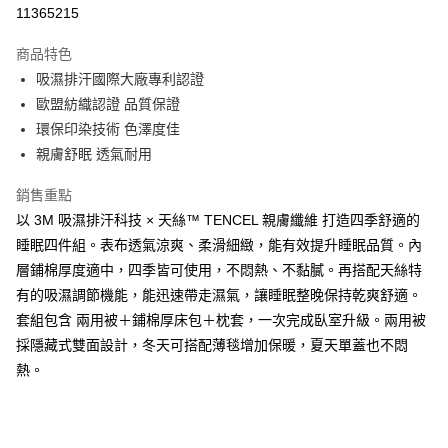
LINE Pay
11365215
Apple Pay
商品特色
街口支付
吸濕排汗國際大廠專利認證
歐盟紡織認證 品質保證
悠遊付
環保印染技術 色澤度佳
Google Pay
親膚舒眠 透氣耐用
全盈+PAY
銷售重點
以 3M 吸濕排汗科技 × 天絲™ TENCEL 親膚纖維 打造四季舒適的
大哥付你分期
睡眠四件組。表布透氣涼爽、柔滑細緻，能有效提升睡眠品質。內
相關說明
層鋪棉厚度適中，四季皆可使用，不悶熱、不黏膩。再搭配天絲特
【大哥付你分期使用說明】
AFTEE先享後付
1.本服務由台灣大哥大提供，台灣大哥大用戶可立即使用無須另外申請。
有的吸濕調節機能，能迅速帶走濕氣，讓睡眠整晚保持乾爽舒適。
2.付款方式選擇「大哥付你分期」，訂單成立後會自動跳轉到大哥付的交易
相關說明
套組包含 兩用被＋鋪棉厚床包＋枕套，一次完成臥室升級。兩用被
流程，驗證手機門號後，選擇欲分期的期數、繳款截止日，確認付款後即完
【關於「AFTEE先享後付」】
成交易。
採隱藏式雙面設計，冬天可搭配薄毯增加保暖，夏天單蓋也不悶
ATM付款
AFTEE先享後付是「在收到商品之後才付款」的支付方式。 讓您購物簡單
3.實際核准額度、可分期數及費用金額請依後續交易確認頁面所載為準。
便利好安心！
熱。
4.訂單成立30分鐘內，如未前往確認交易或遇審核未通過，訂單將自動取
１．簡單：不需註冊會員、不需綁卡、不需儲值。
運送方式
消。如遇「轉專審核」未通過狀況，表示未達大哥付你分期系統評分，恕無
２．便利：只要手機號碼，簡訊認證，即可結帳。
法說明評估內容。
３．安心：先確認商品／服務後，再付款。
大型超重物流運送
【繳款方式說明】