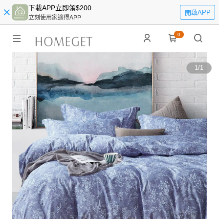
下載APP立即領$200
開啟APP
立刻使用家適得APP
0
1
/
1