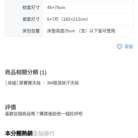
枕套尺寸
45×75cm
被套尺寸
6×7尺（182×212cm）
床包包覆
床墊高度25cm （含）以下皆可使用
客服
商品相關分類 (1)
│床組│萊賽爾天絲
3M吸濕排汗天絲
評價
喜歡這個商品嗎？購買後給他一個好評吧
本分類熱銷
全站排行