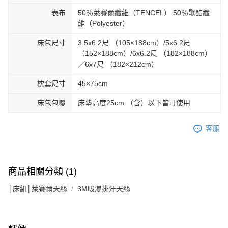
表布
50％萊賽爾纖維（TENCEL） 50％聚酯纖
維（Polyester）
床包尺寸
3.5x6.2尺 （105×188cm）/5x6.2尺
（152×188cm）/6x6.2尺 （182×188cm）
／6x7尺 （182×212cm）
枕套尺寸
45×75cm
床包包覆
床墊高度25cm （含）以下皆可使用
客服
商品相關分類 (1)
│床組│萊賽爾天絲
3M吸濕排汗天絲