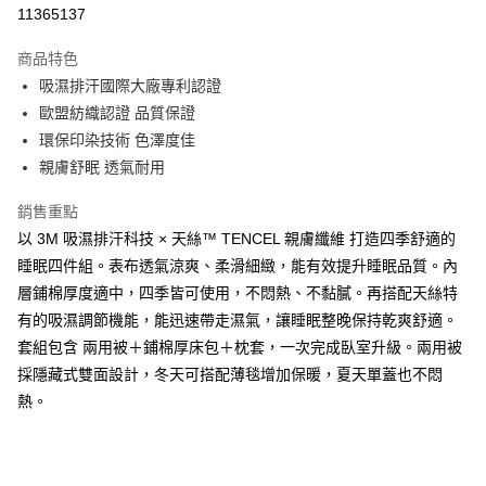
LINE Pay
11365137
Apple Pay
商品特色
街口支付
吸濕排汗國際大廠專利認證
歐盟紡織認證 品質保證
悠遊付
環保印染技術 色澤度佳
Google Pay
親膚舒眠 透氣耐用
全盈+PAY
銷售重點
以 3M 吸濕排汗科技 × 天絲™ TENCEL 親膚纖維 打造四季舒適的
大哥付你分期
睡眠四件組。表布透氣涼爽、柔滑細緻，能有效提升睡眠品質。內
相關說明
層鋪棉厚度適中，四季皆可使用，不悶熱、不黏膩。再搭配天絲特
【大哥付你分期使用說明】
AFTEE先享後付
1.本服務由台灣大哥大提供，台灣大哥大用戶可立即使用無須另外申請。
有的吸濕調節機能，能迅速帶走濕氣，讓睡眠整晚保持乾爽舒適。
2.付款方式選擇「大哥付你分期」，訂單成立後會自動跳轉到大哥付的交易
相關說明
套組包含 兩用被＋鋪棉厚床包＋枕套，一次完成臥室升級。兩用被
流程，驗證手機門號後，選擇欲分期的期數、繳款截止日，確認付款後即完
【關於「AFTEE先享後付」】
成交易。
採隱藏式雙面設計，冬天可搭配薄毯增加保暖，夏天單蓋也不悶
ATM付款
AFTEE先享後付是「在收到商品之後才付款」的支付方式。 讓您購物簡單
3.實際核准額度、可分期數及費用金額請依後續交易確認頁面所載為準。
便利好安心！
熱。
4.訂單成立30分鐘內，如未前往確認交易或遇審核未通過，訂單將自動取
１．簡單：不需註冊會員、不需綁卡、不需儲值。
運送方式
消。如遇「轉專審核」未通過狀況，表示未達大哥付你分期系統評分，恕無
２．便利：只要手機號碼，簡訊認證，即可結帳。
法說明評估內容。
３．安心：先確認商品／服務後，再付款。
大型超重物流運送
【繳款方式說明】