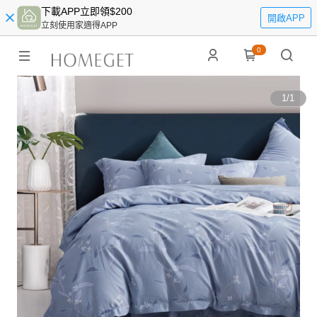
下載APP立即領$200
開啟APP
立刻使用家適得APP
0
1
/
1