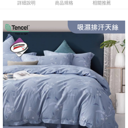
1.分期款項不併入電信帳單，「大哥付你分期」於每月結算日後寄送繳費提
每筆NT$150，滿NT$990(含以上)免運費
【「AFTEE先享後付」結帳流程】
詳細說明
商品規格
相關推薦
醒簡訊。
１．於結帳方式選擇「AFTEE先享後付」後，將跳轉至「AFTEE先享後付」
2.透過簡訊連結打開帳單後，可選擇「超商條碼／台灣大直營門市／銀行轉
郵局包裹
結帳頁面，進行簡訊認證並確認金額後，即可完成結帳。
帳／街口支付／iPASS MONEY」等通路繳費。
２．訂單成立數日內，您將收到繳費通知簡訊。
每筆NT$250
３．收到繳費通知簡訊後14天內，點擊此簡訊中的連結，可透過四大超商／
【注意事項】
ATM／網路銀行／等多元方式進行付款，方視為交易完成。
1.本服務係由「台灣大哥大股份有限公司」（以下簡稱本公司）所提供，讓
※ 請注意：結帳手續完成當下不需立刻繳費，但若您需要取消訂單，請聯絡
用戶於交易時，得透過本服務購買商品或服務，並由商店將買賣／分期付款
購買商品的店家。未經商家同意取消之訂單仍視為有效，需透過AFTEE先享
買賣價金債權讓與本公司後，依約使用本公司帳單繳交帳款。
後付繳納相關費用。
2.基於同意付款使用「大哥付你分期」之契約關係目的，商店將以您的個人
※ 交易是否成功請以「AFTEE先享後付 」之結帳頁面顯示為準，若有關於
資料（包含姓名、電話或地址）提供予台灣大哥大進項蒐集、處理及利用，
是否繳費成功／繳費後需取消欲退款等相關疑問，請聯繫「AFTEE先享後付
由本公司與您本人進行分期帳單所需資料之確認、核對及更正。
客戶支援中心」
https://netprotections.freshdesk.com/support/home
3.完整用戶服務條款，請詳閱以下連結：
https://oppay.tw/userRule
【注意事項】
１．透過由恩沛科技股份有限公司提供之「AFTEE先享後付」服務完成之交
易，需依本服務之必要範圍內提供個人資料，並將交易相關給付款項請求債
權轉讓予恩沛科技股份有限公司。
２．關於個人資料處理事宜，請瀏覽以下網址：
https://aftee.tw/terms/#terms3
３．未成年的使用者請事先徵得法定代理人或監護人之同意方可使用
「AFTEE先享後付」，若未經同意申辦者引起之損失，本公司不負相關責
任。
４．使用「AFTEE先享後付」時，將依據個別帳號之用戶狀況，依本公司即
時審查核予不同之上限額度；若仍有額度不足之情形，本公司將視審查結果
請求用戶進行身份認證。