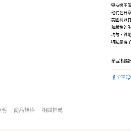
全盈+PAY
堅持選用
大哥付你
他們在日
相關說明
美國棉以
【大哥付
和嚴格的
AFTEE先
1.本服務
均勻，質
2.付款方
相關說明
流程，驗
特點贏得
【關於「A
ATM付款
完成交易
AFTEE
3.實際核
便利好安
4.訂單成
１．簡單
商品相關分
消。如遇
２．便利
運送方式
無法說明
３．安心
│床組│棉
【繳款方
大型超重
分享
1.分期款
【「AFT
│尺寸│單人寢
醒簡訊。
每筆NT$1
１．於結帳
2.透過簡
付」結帳
│尺寸│雙人寢
帳／街口支
郵局包裹
２．訂單
３．收到繳
│尺寸│加大寢
每筆NT$2
【注意事
／ATM／
說明
商品規格
相關推薦
1.本服務
│客製│特
※ 請注意
用戶於交
絡購買商品
款買賣價
│床組│風
先享後付
2.基於同
※ 交易是
美麗幸福日
資料（包