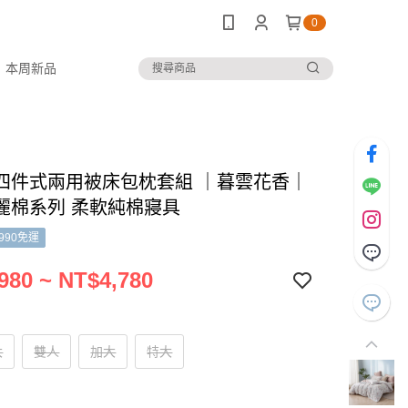
0
本周新品
四件式兩用被床包枕套組 ｜暮雲花香｜
e美麗棉系列 柔軟純棉寢具
990免運
980 ~ NT$4,780
大
雙人
加大
特大