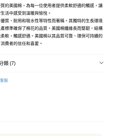
優質的美國棉，為每一位使用者提供柔軟舒適的觸感，讓
分期
常生活中感受到溫暖與愉悅。
其優質、耐用和吸水性等特性而著稱。其獨特的生長環境
你分期使用說明】
生產標準確保了棉花的品質。美國棉纖維長而堅韌，結構
享後付
由台灣大哥大提供，台灣大哥大用戶可立即使用無須另外申請。
地柔軟，觸感舒適。美國棉以其品質可靠、環保可持續的
式選擇「大哥付你分期」，訂單成立後會自動跳轉到大哥付的交易
證手機門號後，選擇欲分期的期數、繳款截止日，確認付款後即
了消費者的信任和喜愛。
FTEE先享後付」】
。
先享後付是「在收到商品之後才付款」的支付方式。 讓您購物簡單
准額度、可分期數及費用金額請依後續交易確認頁面所載為準。
心！
立30分鐘內，如未前往確認交易或遇審核未通過，訂單將自動取
：不需註冊會員、不需綁卡、不需儲值。
類 (7)
「轉專審核」未通過狀況，表示未達大哥付你分期系統評分，恕
：只要手機號碼，簡訊認證，即可結帳。
評估內容。
：先確認商品／服務後，再付款。
纖維系列
200織美國棉
式說明】
物流運送
客服
項不併入電信帳單，「大哥付你分期」於每月結算日後寄送繳費提
EE先享後付」結帳流程】
具 Single Size
兩用被床包組
50，滿NT$990(含以上)免運費
方式選擇「AFTEE先享後付」後，將跳轉至「AFTEE先享後
訊連結打開帳單後，可選擇「超商條碼／台灣大直營門市／銀行轉
頁面，進行簡訊認證並確認金額後，即可完成結帳。
具 Double Size
兩用被床包組
付／iPASS MONEY」等通路繳費。
成立數日內，您將收到繳費通知簡訊。
費通知簡訊後14天內，點擊此簡訊中的連結，可透過四大超商
具 Queen Size
兩用被床包組
50
項】
網路銀行／等多元方式進行付款，方視為交易完成。
係由「台灣大哥大股份有限公司」（以下簡稱本公司）所提供，讓
殊訂製
：結帳手續完成當下不需立刻繳費，但若您需要取消訂單，請聯
訂製專區
易時，得透過本服務購買商品或服務，並由商店將買賣／分期付
的店家。未經商家同意取消之訂單仍視為有效，需透過AFTEE
金債權讓與本公司後，依約使用本公司帳單繳交帳款。
格寢具臻選
美麗棉Miile
繳納相關費用。
意付款使用「大哥付你分期」之契約關係目的，商店將以您的個人
否成功請以「AFTEE先享後付 」之結帳頁面顯示為準，若有關於
常 ｜美麗棉系列75折
含姓名、電話或地址）提供予台灣大哥大進項蒐集、處理及利