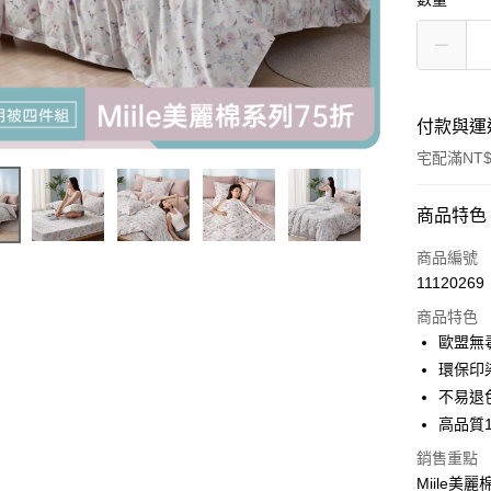
付款與運
宅配滿NT$
付款方式
商品特色
信用卡一
商品編號
11120269
LINE Pay
商品特色
Apple Pay
歐盟無
環保印
街口支付
不易退
悠遊付
高品質
Google Pa
銷售重點
Miile