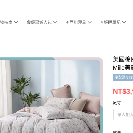
物指南
✿優惠懶人包
✈西川寢具
✎好眠筆記
美國棉
Miil
宅配滿NT$
NT$3,
尺寸
單人加
數量