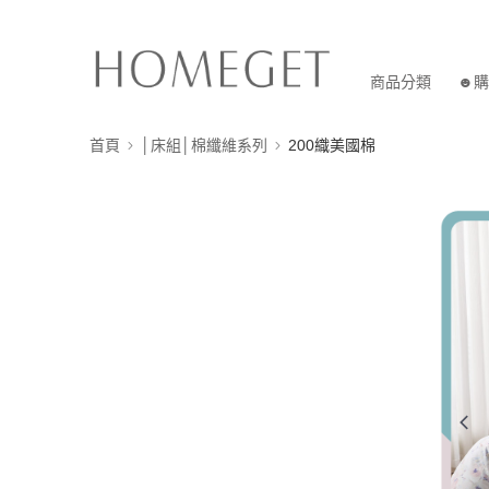
商品分類
☻購
首頁
│床組│棉纖維系列
200織美國棉