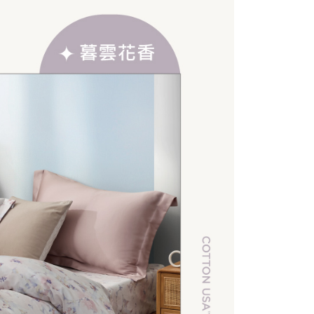
功／繳費後需取消欲退款等相關疑問，請聯繫「AFTEE先享後
公司與您本人進行分期帳單所需資料之確認、核對及更正。
援中心」
https://netprotections.freshdesk.com/support/home
戶服務條款，請詳閱以下連結：
https://oppay.tw/userRule
項】
恩沛科技股份有限公司提供之「AFTEE先享後付」服務完成之
依本服務之必要範圍內提供個人資料，並將交易相關給付款項請
讓予恩沛科技股份有限公司。
個人資料處理事宜，請瀏覽以下網址：
ee.tw/terms/#terms3
年的使用者請事先徵得法定代理人或監護人之同意方可使用
E先享後付」，若未經同意申辦者引起之損失，本公司不負相關責
AFTEE先享後付」時，將依據個別帳號之用戶狀況，依本公司
核予不同之上限額度；若仍有額度不足之情形，本公司將視審查
用戶進行身份認證。
一人註冊多個帳號或使用他人資訊註冊。若發現惡意使用之情
科技股份有限公司將有權停止該用戶之使用額度並採取法律行