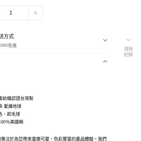
送方式
990免運
清除
紀錄
次付款
毒紡織認證台灣製
染 愛護地球
色、起毛球
100％美國棉
y
美麗棉專注於為您帶來童趣可愛、色彩豐富的產品體驗。我們