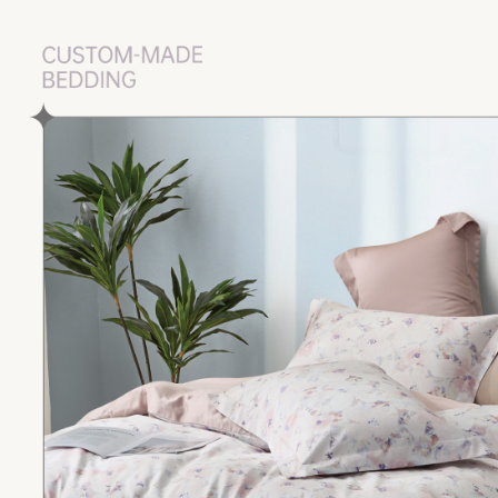
是否繳費成
用，由本
付客戶支
3.完整用
【注意事
１．透過由
交易，需
求債權轉
２．關於
https://aft
３．未成
「AFTE
任。
４．使用「
即時審查
結果請求
５．嚴禁
形，恩沛
動。