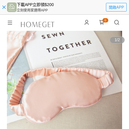
下載APP立即領$200
開啟APP
立刻使用家適得APP
0
1
/
2