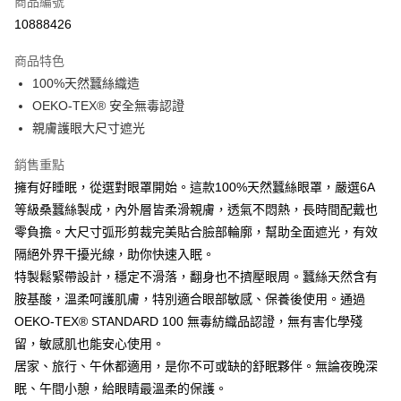
商品編號
超商取貨付款
10888426
LINE Pay
商品特色
Apple Pay
100%天然蠶絲織造
OEKO-TEX® 安全無毒認證
街口支付
親膚護眼大尺寸遮光
悠遊付
銷售重點
Google Pay
擁有好睡眠，從選對眼罩開始。這款100%天然蠶絲眼罩，嚴選6A
等級桑蠶絲製成，內外層皆柔滑親膚，透氣不悶熱，長時間配戴也
全盈+PAY
零負擔。大尺寸弧形剪裁完美貼合臉部輪廓，幫助全面遮光，有效
大哥付你分期
隔絕外界干擾光線，助你快速入眠。
相關說明
特製鬆緊帶設計，穩定不滑落，翻身也不擠壓眼周。蠶絲天然含有
【大哥付你分期使用說明】
胺基酸，溫柔呵護肌膚，特別適合眼部敏感、保養後使用。通過
AFTEE先享後付
1.本服務由台灣大哥大提供，台灣大哥大用戶可立即使用無須另外申請。
2.付款方式選擇「大哥付你分期」，訂單成立後會自動跳轉到大哥付的交易
OEKO-TEX® STANDARD 100 無毒紡織品認證，無有害化學殘
相關說明
流程，驗證手機門號後，選擇欲分期的期數、繳款截止日，確認付款後即完
【關於「AFTEE先享後付」】
留，敏感肌也能安心使用。
成交易。
ATM付款
AFTEE先享後付是「在收到商品之後才付款」的支付方式。 讓您購物簡單
居家、旅行、午休都適用，是你不可或缺的舒眠夥伴。無論夜晚深
3.實際核准額度、可分期數及費用金額請依後續交易確認頁面所載為準。
便利好安心！
4.訂單成立30分鐘內，如未前往確認交易或遇審核未通過，訂單將自動取
眠、午間小憩，給眼睛最溫柔的保護。
１．簡單：不需註冊會員、不需綁卡、不需儲值。
運送方式
消。如遇「轉專審核」未通過狀況，表示未達大哥付你分期系統評分，恕無