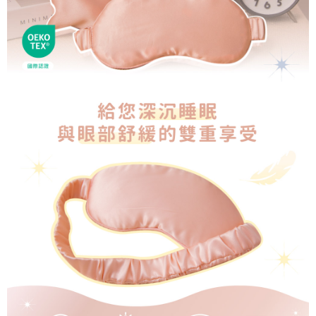
４．使用「AFTEE先享後付」時，將依據個別帳號之用戶狀況，依本公司即
時審查核予不同之上限額度；若仍有額度不足之情形，本公司將視審查結果
郵局包裹
請求用戶進行身份認證。
每筆NT$250
５．嚴禁一人註冊多個帳號或使用他人資訊註冊。若發現惡意使用之情形，
恩沛科技股份有限公司將有權停止該用戶之使用額度並採取法律行動。