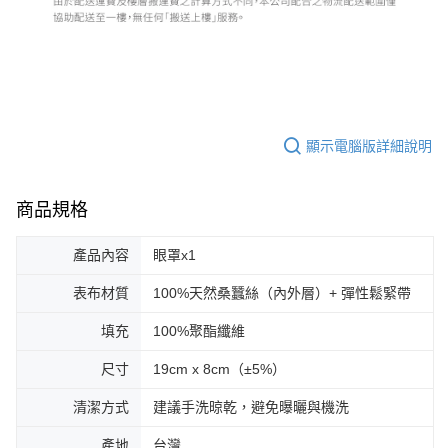
顯示電腦版詳細說明
商品規格
產品內容
眼罩x1
表布材質
100%天然桑蠶絲（內外層）+ 彈性鬆緊帶
填充
100%聚酯纖維
尺寸
19cm x 8cm（±5%）
清潔方式
建議手洗晾乾，避免曝曬與機洗
產地
台灣