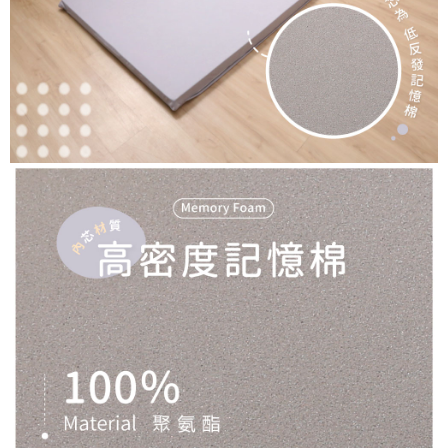
３．未成年的使用者請事先徵得法定代理人或監護人之同意方可使用
「AFTEE先享後付」，若未經同意申辦者引起之損失，本公司不負相關責
任。
４．使用「AFTEE先享後付」時，將依據個別帳號之用戶狀況，依本公司即
時審查核予不同之上限額度；若仍有額度不足之情形，本公司將視審查結果
請求用戶進行身份認證。
５．嚴禁一人註冊多個帳號或使用他人資訊註冊。若發現惡意使用之情形，
恩沛科技股份有限公司將有權停止該用戶之使用額度並採取法律行動。