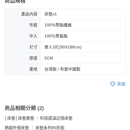
商品規格
產品內容
床墊x1
布套
100％聚酯纖維
中入
100％聚氨酯
尺寸
單人3尺(90X188cm)
厚度
5CM
產地
台灣製 / 布套中國製
客服
商品相關分類 (2)
│床墊│床墊蓆墊
科技感溫記憶床墊
熱銷外宿床墊 ｜ 床墊系列85折起