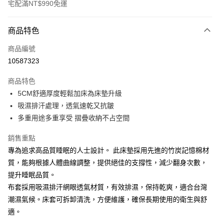
宅配滿NT$990免運
付款方式
商品特色
信用卡一次付款
商品編號
LINE Pay
10587323
Apple Pay
商品特色
街口支付
5CM舒適厚度輕鬆加床為床墊升級
吸濕排汗處理，透氣速乾又抗皺
悠遊付
多重用途多重享受 摺疊收納不占空間
Google Pay
銷售重點
全盈+PAY
專為追求高品質睡眠的人士設計。 此床墊採用先進的竹炭記憶棉材
質，能夠根據人體曲線調整，提供絕佳的支撐性，減少翻身次數，
大哥付你分期
提升睡眠品質。
相關說明
布套採用吸濕排汗網眼透氣材質，有效排濕，保持乾爽，適合台灣
【大哥付你分期使用說明】
AFTEE先享後付
1.本服務由台灣大哥大提供，台灣大哥大用戶可立即使用無須另外申請。
潮濕氣候。床套可拆卸清洗，方便維護，確保長期使用的衛生與舒
2.付款方式選擇「大哥付你分期」，訂單成立後會自動跳轉到大哥付的交易
相關說明
適。
流程，驗證手機門號後，選擇欲分期的期數、繳款截止日，確認付款後即完
【關於「AFTEE先享後付」】