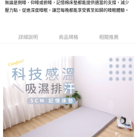
成交易。
無論是側睡、仰睡或俯睡，記憶棉床墊都能提供適當的支撐，減少
ATM付款
AFTEE先享後付是「在收到商品之後才付款」的支付方式。 讓您購物簡單
3.實際核准額度、可分期數及費用金額請依後續交易確認頁面所載為準。
便利好安心！
壓力點，促進深度睡眠，讓您每晚都能享受賓至如歸的睡眠體驗。
4.訂單成立30分鐘內，如未前往確認交易或遇審核未通過，訂單將自動取
１．簡單：不需註冊會員、不需綁卡、不需儲值。
運送方式
消。如遇「轉專審核」未通過狀況，表示未達大哥付你分期系統評分，恕無
２．便利：只要手機號碼，簡訊認證，即可結帳。
法說明評估內容。
３．安心：先確認商品／服務後，再付款。
大型超重物流運送
【繳款方式說明】
1.分期款項不併入電信帳單，「大哥付你分期」於每月結算日後寄送繳費提
每筆NT$150，滿NT$990(含以上)免運費
【「AFTEE先享後付」結帳流程】
詳細說明
商品規格
相關推薦
醒簡訊。
１．於結帳方式選擇「AFTEE先享後付」後，將跳轉至「AFTEE先享後付」
2.透過簡訊連結打開帳單後，可選擇「超商條碼／台灣大直營門市／銀行轉
結帳頁面，進行簡訊認證並確認金額後，即可完成結帳。
帳／街口支付／iPASS MONEY」等通路繳費。
２．訂單成立數日內，您將收到繳費通知簡訊。
３．收到繳費通知簡訊後14天內，點擊此簡訊中的連結，可透過四大超商／
【注意事項】
ATM／網路銀行／等多元方式進行付款，方視為交易完成。
1.本服務係由「台灣大哥大股份有限公司」（以下簡稱本公司）所提供，讓
※ 請注意：結帳手續完成當下不需立刻繳費，但若您需要取消訂單，請聯絡
用戶於交易時，得透過本服務購買商品或服務，並由商店將買賣／分期付款
購買商品的店家。未經商家同意取消之訂單仍視為有效，需透過AFTEE先享
買賣價金債權讓與本公司後，依約使用本公司帳單繳交帳款。
後付繳納相關費用。
2.基於同意付款使用「大哥付你分期」之契約關係目的，商店將以您的個人
※ 交易是否成功請以「AFTEE先享後付 」之結帳頁面顯示為準，若有關於
資料（包含姓名、電話或地址）提供予台灣大哥大進項蒐集、處理及利用，
是否繳費成功／繳費後需取消欲退款等相關疑問，請聯繫「AFTEE先享後付
由本公司與您本人進行分期帳單所需資料之確認、核對及更正。
客戶支援中心」
https://netprotections.freshdesk.com/support/home
3.完整用戶服務條款，請詳閱以下連結：
https://oppay.tw/userRule
【注意事項】
１．透過由恩沛科技股份有限公司提供之「AFTEE先享後付」服務完成之交
易，需依本服務之必要範圍內提供個人資料，並將交易相關給付款項請求債
權轉讓予恩沛科技股份有限公司。
２．關於個人資料處理事宜，請瀏覽以下網址：
https://aftee.tw/terms/#terms3