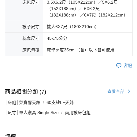
床包尺寸
3.5X6.2尺（105X212cm）／5X6.2尺
（152X188cm）／ 6X6.2尺
（182X188cm） ／6X7尺（182X212cm）
被子尺寸
雙人6X7尺（180X210cm）
枕套尺寸
45x75公分
床包包覆
床墊高度35cm （含）以下皆可使用
客服
商品相關分類 (7)
查看全部
│床組│萊賽爾天絲
60支紗LF天絲
│尺寸│單人寢具 Single Size
兩用被床包組