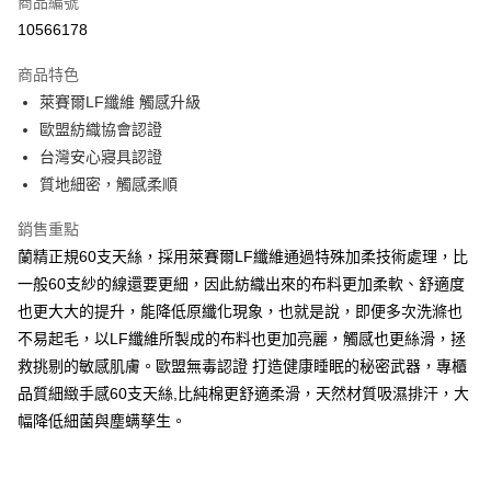
商品編號
信用卡分期付款
10566178
3 期 0 利率 每期
NT$1,660
21家銀行
商品特色
合作金庫商業銀行
第一商業銀行
LINE Pay
萊賽爾LF纖維 觸感升級
華南商業銀行
彰化商業銀行
歐盟紡織協會認證
Apple Pay
上海商業儲蓄銀行
台北富邦商業銀行
國泰世華商業銀行
兆豐國際商業銀行
台灣安心寢具認證
街口支付
臺灣中小企業銀行
台中商業銀行
質地細密，觸感柔順
匯豐（台灣）商業銀行
華泰商業銀行
悠遊付
聯邦商業銀行
遠東國際商業銀行
銷售重點
元大商業銀行
永豐商業銀行
Google Pay
蘭精正規60支天絲，採用萊賽爾LF纖維通過特殊加柔技術處理，比
玉山商業銀行
星展（台灣）商業銀行
一般60支紗的線還要更細，因此紡織出來的布料更加柔軟、舒適度
台新國際商業銀行
中國信託商業銀行
全盈+PAY
也更大大的提升，能降低原纖化現象，也就是說，即便多次洗滌也
台灣樂天信用卡公司
大哥付你分期
不易起毛，以LF纖維所製成的布料也更加亮麗，觸感也更絲滑，拯
相關說明
救挑剔的敏感肌膚。歐盟無毒認證 打造健康睡眠的秘密武器，專櫃
【大哥付你分期使用說明】
品質細緻手感60支天絲,比純棉更舒適柔滑，天然材質吸濕排汗，大
AFTEE先享後付
1.本服務由台灣大哥大提供，台灣大哥大用戶可立即使用無須另外申請。
幅降低細菌與塵螨孳生。
2.付款方式選擇「大哥付你分期」，訂單成立後會自動跳轉到大哥付的交易
相關說明
流程，驗證手機門號後，選擇欲分期的期數、繳款截止日，確認付款後即完
【關於「AFTEE先享後付」】
成交易。
ATM付款
AFTEE先享後付是「在收到商品之後才付款」的支付方式。 讓您購物簡單
3.實際核准額度、可分期數及費用金額請依後續交易確認頁面所載為準。