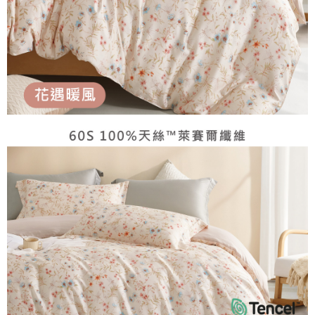
４．使用「AFTEE先享後付」時，將依據個別帳號之用戶狀況，依本公司即
時審查核予不同之上限額度；若仍有額度不足之情形，本公司將視審查結果
郵局包裹
請求用戶進行身份認證。
每筆NT$250
５．嚴禁一人註冊多個帳號或使用他人資訊註冊。若發現惡意使用之情形，
恩沛科技股份有限公司將有權停止該用戶之使用額度並採取法律行動。