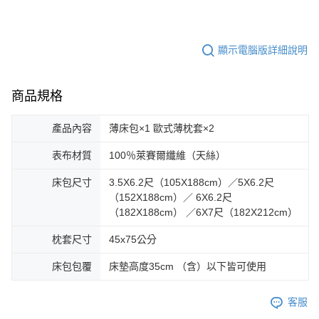
顯示電腦版詳細說明
商品規格
產品內容
薄床包×1 歐式薄枕套×2
表布材質
100％萊賽爾纖維（天絲）
床包尺寸
3.5X6.2尺（105X188cm）／5X6.2尺
（152X188cm）／ 6X6.2尺
（182X188cm） ／6X7尺（182X212cm）
枕套尺寸
45x75公分
床包包覆
床墊高度35cm （含）以下皆可使用
客服