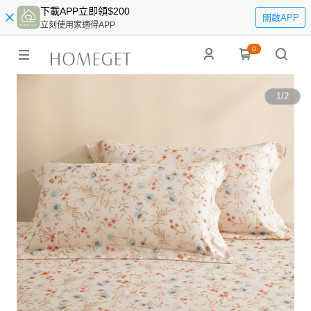
下載APP立即領$200
開啟APP
立刻使用家適得APP
0
1
/
2