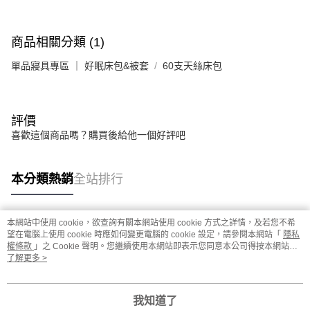
商品相關分類 (1)
單品寢具專區 ｜ 好眠床包&被套
60支天絲床包
評價
喜歡這個商品嗎？購買後給他一個好評吧
本分類熱銷
全站排行
本網站中使用 cookie，欲查詢有關本網站使用 cookie 方式之詳情，及若您不希
熱門標籤
望在電腦上使用 cookie 時應如何變更電腦的 cookie 設定，請參閱本網站「
隱私
權條款
」之 Cookie 聲明。您繼續使用本網站即表示您同意本公司得按本網站使
用條款之 Cookie 聲明使用 cookie。
了解更多 >
我知道了