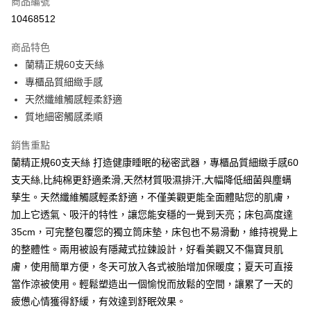
商品編號
超商取貨付款
10468512
LINE Pay
商品特色
Apple Pay
蘭精正規60支天絲
專櫃品質細緻手感
街口支付
天然纖維觸感輕柔舒適
悠遊付
質地細密觸感柔順
Google Pay
銷售重點
蘭精正規60支天絲 打造健康睡眠的秘密武器，專櫃品質細緻手感60
全盈+PAY
支天絲,比純棉更舒適柔滑,天然材質吸濕排汗,大幅降低細菌與塵螨
大哥付你分期
孳生。天然纖維觸感輕柔舒適，不僅美觀更能全面體貼您的肌膚，
相關說明
加上它透氣、吸汗的特性，讓您能安穩的一覺到天亮；床包高度達
【大哥付你分期使用說明】
35cm，可完整包覆您的獨立筒床墊，床包也不易滑動，維持視覺上
AFTEE先享後付
1.本服務由台灣大哥大提供，台灣大哥大用戶可立即使用無須另外申請。
2.付款方式選擇「大哥付你分期」，訂單成立後會自動跳轉到大哥付的交易
的整體性。兩用被設有隱藏式拉鍊設計，好看美觀又不傷寶貝肌
相關說明
流程，驗證手機門號後，選擇欲分期的期數、繳款截止日，確認付款後即完
【關於「AFTEE先享後付」】
膚，使用簡單方便，冬天可放入各式被胎增加保暖度；夏天可直接
成交易。
ATM付款
AFTEE先享後付是「在收到商品之後才付款」的支付方式。 讓您購物簡單
當作涼被使用。輕鬆塑造出一個愉悅而放鬆的空間，讓累了一天的
3.實際核准額度、可分期數及費用金額請依後續交易確認頁面所載為準。
便利好安心！
4.訂單成立30分鐘內，如未前往確認交易或遇審核未通過，訂單將自動取
疲憊心情獲得舒緩，有效達到舒眠效果。
１．簡單：不需註冊會員、不需綁卡、不需儲值。
運送方式
消。如遇「轉專審核」未通過狀況，表示未達大哥付你分期系統評分，恕無