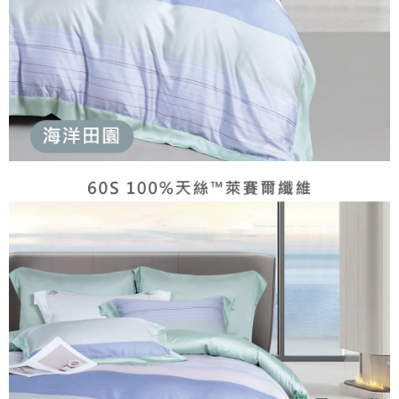
任。
每筆NT$150，滿NT$990(含以上)免運費
４．使用「AFTEE先享後付」時，將依據個別帳號之用戶狀況，依本公司即
時審查核予不同之上限額度；若仍有額度不足之情形，本公司將視審查結果
郵局包裹
請求用戶進行身份認證。
每筆NT$250
５．嚴禁一人註冊多個帳號或使用他人資訊註冊。若發現惡意使用之情形，
恩沛科技股份有限公司將有權停止該用戶之使用額度並採取法律行動。