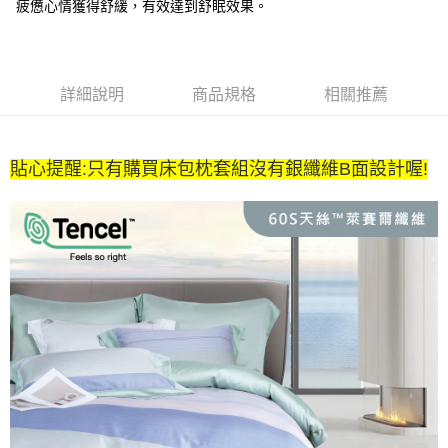
4.訂單成立30分鐘內，如未前往確認交易或遇審核未通過，訂單將自動取
疲憊心情獲得舒緩，有效達到舒眠效果。
１．簡單：不需註冊會員、不需綁卡、不需儲值。
運送方式
消。如遇「轉專審核」未通過狀況，表示未達大哥付你分期系統評分，恕無
２．便利：只要手機號碼，簡訊認證，即可結帳。
法說明評估內容。
３．安心：先確認商品／服務後，再付款。
全家取貨付款
【繳款方式說明】
1.分期款項不併入電信帳單，「大哥付你分期」於每月結算日後寄送繳費提
每筆NT$65，滿NT$990(含以上)免運費
【「AFTEE先享後付」結帳流程】
醒簡訊。
詳細說明
商品規格
相關推薦
１．於結帳方式選擇「AFTEE先享後付」後，將跳轉至「AFTEE先享後付」
2.透過簡訊連結打開帳單後，可選擇「超商條碼／台灣大直營門市／銀行轉
付款後全家取貨
結帳頁面，進行簡訊認證並確認金額後，即可完成結帳。
帳／街口支付／iPASS MONEY」等通路繳費。
２．訂單成立數日內，您將收到繳費通知簡訊。
每筆NT$65，滿NT$990(含以上)免運費
３．收到繳費通知簡訊後14天內，點擊此簡訊中的連結，可透過四大超商／
【注意事項】
貼心提醒:只有購買床包枕套組沒有銀纖維B面設計喔!
ATM／網路銀行／等多元方式進行付款，方視為交易完成。
萊爾富取貨付款
1.本服務係由「台灣大哥大股份有限公司」（以下簡稱本公司）所提供，讓
※ 請注意：結帳手續完成當下不需立刻繳費，但若您需要取消訂單，請聯絡
用戶於交易時，得透過本服務購買商品或服務，並由商店將買賣／分期付款
每筆NT$60，滿NT$990(含以上)免運費
購買商品的店家。未經商家同意取消之訂單仍視為有效，需透過AFTEE先享
買賣價金債權讓與本公司後，依約使用本公司帳單繳交帳款。
後付繳納相關費用。
2.基於同意付款使用「大哥付你分期」之契約關係目的，商店將以您的個人
付款後萊爾富取貨
※ 交易是否成功請以「AFTEE先享後付 」之結帳頁面顯示為準，若有關於
資料（包含姓名、電話或地址）提供予台灣大哥大進項蒐集、處理及利用，
是否繳費成功／繳費後需取消欲退款等相關疑問，請聯繫「AFTEE先享後付
每筆NT$60，滿NT$990(含以上)免運費
由本公司與您本人進行分期帳單所需資料之確認、核對及更正。
客戶支援中心」
https://netprotections.freshdesk.com/support/home
3.完整用戶服務條款，請詳閱以下連結：
https://oppay.tw/userRule
7-11取貨付款
【注意事項】
１．透過由恩沛科技股份有限公司提供之「AFTEE先享後付」服務完成之交
每筆NT$65，滿NT$990(含以上)免運費
易，需依本服務之必要範圍內提供個人資料，並將交易相關給付款項請求債
權轉讓予恩沛科技股份有限公司。
付款後7-11取貨
２．關於個人資料處理事宜，請瀏覽以下網址：
每筆NT$65，滿NT$990(含以上)免運費
https://aftee.tw/terms/#terms3
３．未成年的使用者請事先徵得法定代理人或監護人之同意方可使用
大型超重物流運送
「AFTEE先享後付」，若未經同意申辦者引起之損失，本公司不負相關責