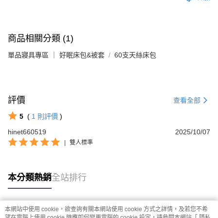
商品相關分類 (1)
單品寢具專區 ｜ 好眠床包&被套
60支天絲床包
評價
查看全部
5
(
1
則評價
)
hinet660519
2025/10/07
|
雙人標準
本分類熱銷
全站排行
本網站中使用 cookie，欲查詢有關本網站使用 cookie 方式之詳情，及若您不希
熱門標籤
望在電腦上使用 cookie 時應如何變更電腦的 cookie 設定，請參閱本網站「
隱私