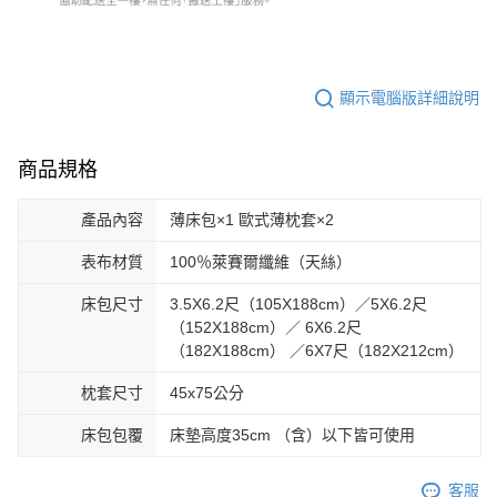
顯示電腦版詳細說明
商品規格
產品內容
薄床包×1 歐式薄枕套×2
表布材質
100％萊賽爾纖維（天絲）
床包尺寸
3.5X6.2尺（105X188cm）／5X6.2尺
（152X188cm）／ 6X6.2尺
（182X188cm） ／6X7尺（182X212cm）
枕套尺寸
45x75公分
床包包覆
床墊高度35cm （含）以下皆可使用
客服