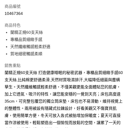
商品編號
超商取貨付款
10467364
LINE Pay
商品特色
Apple Pay
蘭精正規60支天絲
專櫃品質細緻手感
街口支付
天然纖維觸感輕柔舒適
悠遊付
質地細密觸感柔順
Google Pay
銷售重點
蘭精正規60支天絲 打造健康睡眠的秘密武器，專櫃品質細緻手感60
全盈+PAY
支天絲,比純棉更舒適柔滑,天然材質吸濕排汗,大幅降低細菌與塵螨
大哥付你分期
孳生。天然纖維觸感輕柔舒適，不僅美觀更能全面體貼您的肌膚，
相關說明
加上它透氣、吸汗的特性，讓您能安穩的一覺到天亮；床包高度達
【大哥付你分期使用說明】
35cm，可完整包覆您的獨立筒床墊，床包也不易滑動，維持視覺上
AFTEE先享後付
1.本服務由台灣大哥大提供，台灣大哥大用戶可立即使用無須另外申請。
2.付款方式選擇「大哥付你分期」，訂單成立後會自動跳轉到大哥付的交易
的整體性。兩用被設有隱藏式拉鍊設計，好看美觀又不傷寶貝肌
相關說明
流程，驗證手機門號後，選擇欲分期的期數、繳款截止日，確認付款後即完
【關於「AFTEE先享後付」】
膚，使用簡單方便，冬天可放入各式被胎增加保暖度；夏天可直接
成交易。
ATM付款
AFTEE先享後付是「在收到商品之後才付款」的支付方式。 讓您購物簡單
當作涼被使用。輕鬆塑造出一個愉悅而放鬆的空間，讓累了一天的
3.實際核准額度、可分期數及費用金額請依後續交易確認頁面所載為準。
便利好安心！