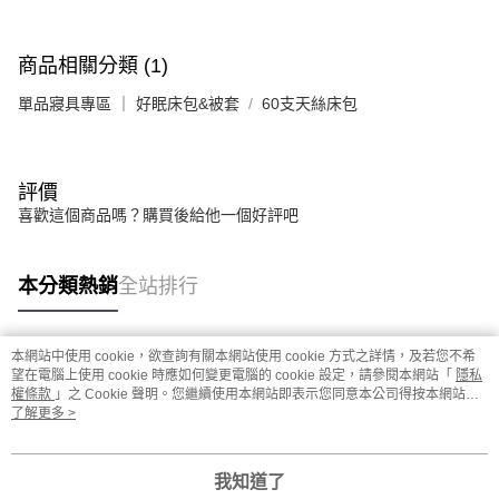
商品相關分類 (1)
單品寢具專區 ｜ 好眠床包&被套
60支天絲床包
評價
喜歡這個商品嗎？購買後給他一個好評吧
本分類熱銷
全站排行
本網站中使用 cookie，欲查詢有關本網站使用 cookie 方式之詳情，及若您不希
熱門標籤
望在電腦上使用 cookie 時應如何變更電腦的 cookie 設定，請參閱本網站「
隱私
權條款
」之 Cookie 聲明。您繼續使用本網站即表示您同意本公司得按本網站使
用條款之 Cookie 聲明使用 cookie。
了解更多 >
我知道了