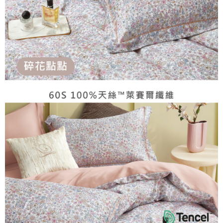
４．使用「AFTEE先享後付」時，將依據個別帳號之用戶狀況，依本公司即
時審查核予不同之上限額度；若仍有額度不足之情形，本公司將視審查結果
郵局包裹
請求用戶進行身份認證。
每筆NT$250
５．嚴禁一人註冊多個帳號或使用他人資訊註冊。若發現惡意使用之情形，
恩沛科技股份有限公司將有權停止該用戶之使用額度並採取法律行動。