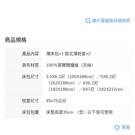
顯示電腦版詳細說明
商品規格
產品內容
薄床包×1 歐式薄枕套×2
表布材質
100％萊賽爾纖維（天絲）
床包尺寸
3.5X6.2尺（105X188cm）／5X6.2尺
（152X188cm）／ 6X6.2尺
（182X188cm） ／6X7尺（182X212cm）
枕套尺寸
45x75公分
床包包覆
床墊高度35cm （含）以下皆可使用
客服