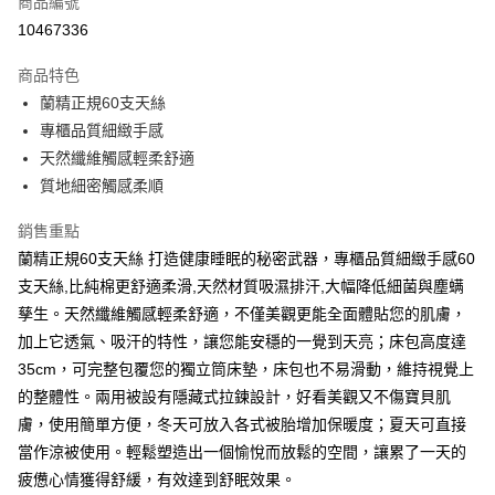
商品編號
超商取貨付款
10467336
LINE Pay
商品特色
Apple Pay
蘭精正規60支天絲
專櫃品質細緻手感
街口支付
天然纖維觸感輕柔舒適
悠遊付
質地細密觸感柔順
Google Pay
銷售重點
蘭精正規60支天絲 打造健康睡眠的秘密武器，專櫃品質細緻手感60
全盈+PAY
支天絲,比純棉更舒適柔滑,天然材質吸濕排汗,大幅降低細菌與塵螨
大哥付你分期
孳生。天然纖維觸感輕柔舒適，不僅美觀更能全面體貼您的肌膚，
相關說明
加上它透氣、吸汗的特性，讓您能安穩的一覺到天亮；床包高度達
【大哥付你分期使用說明】
35cm，可完整包覆您的獨立筒床墊，床包也不易滑動，維持視覺上
AFTEE先享後付
1.本服務由台灣大哥大提供，台灣大哥大用戶可立即使用無須另外申請。
2.付款方式選擇「大哥付你分期」，訂單成立後會自動跳轉到大哥付的交易
的整體性。兩用被設有隱藏式拉鍊設計，好看美觀又不傷寶貝肌
相關說明
流程，驗證手機門號後，選擇欲分期的期數、繳款截止日，確認付款後即完
【關於「AFTEE先享後付」】
膚，使用簡單方便，冬天可放入各式被胎增加保暖度；夏天可直接
成交易。
ATM付款
AFTEE先享後付是「在收到商品之後才付款」的支付方式。 讓您購物簡單
當作涼被使用。輕鬆塑造出一個愉悅而放鬆的空間，讓累了一天的
3.實際核准額度、可分期數及費用金額請依後續交易確認頁面所載為準。
便利好安心！
4.訂單成立30分鐘內，如未前往確認交易或遇審核未通過，訂單將自動取
疲憊心情獲得舒緩，有效達到舒眠效果。
１．簡單：不需註冊會員、不需綁卡、不需儲值。
運送方式
消。如遇「轉專審核」未通過狀況，表示未達大哥付你分期系統評分，恕無