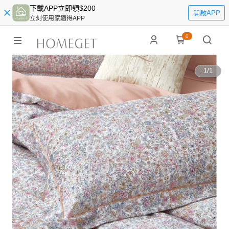
下載APP立即領$200
開啟APP
立刻使用家適得APP
0
1
/
1