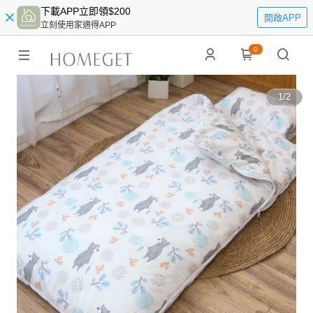
下載APP立即領$200
開啟APP
立刻使用家適得APP
0
1
/
2