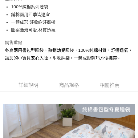
街口支付
100%純棉系列睡袋
舖棉兩用四季皆適宜
悠遊付
一體成形,好收納好攜帶
Google Pay
圖案活潑可愛,材質透氣
全盈+PAY
銷售重點
冬夏兩用書包型睡袋，熱銷幼兒睡袋，100%純棉材質，舒適透氣，
大哥付你分期
讓您的小寶貝安心入睡，附收納袋，一體成形輕巧方便攜帶~
相關說明
【大哥付你分期使用說明】
AFTEE先享後付
1.本服務由台灣大哥大提供，台灣大哥大用戶可立即使用無須另外申請。
2.付款方式選擇「大哥付你分期」，訂單成立後會自動跳轉到大哥付的交易
相關說明
流程，驗證手機門號後，選擇欲分期的期數、繳款截止日，確認付款後即完
【關於「AFTEE先享後付」】
詳細說明
商品規格
相關推薦
成交易。
ATM付款
AFTEE先享後付是「在收到商品之後才付款」的支付方式。 讓您購物簡單
3.實際核准額度、可分期數及費用金額請依後續交易確認頁面所載為準。
便利好安心！
4.訂單成立30分鐘內，如未前往確認交易或遇審核未通過，訂單將自動取
１．簡單：不需註冊會員、不需綁卡、不需儲值。
運送方式
消。如遇「轉專審核」未通過狀況，表示未達大哥付你分期系統評分，恕無
２．便利：只要手機號碼，簡訊認證，即可結帳。
法說明評估內容。
３．安心：先確認商品／服務後，再付款。
大型超重物流運送
【繳款方式說明】
1.分期款項不併入電信帳單，「大哥付你分期」於每月結算日後寄送繳費提
每筆NT$150，滿NT$990(含以上)免運費
【「AFTEE先享後付」結帳流程】
醒簡訊。
１．於結帳方式選擇「AFTEE先享後付」後，將跳轉至「AFTEE先享後付」
2.透過簡訊連結打開帳單後，可選擇「超商條碼／台灣大直營門市／銀行轉
郵局包裹
結帳頁面，進行簡訊認證並確認金額後，即可完成結帳。
帳／街口支付／iPASS MONEY」等通路繳費。