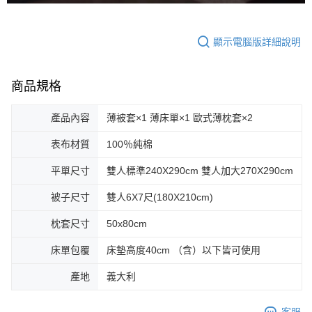
顯示電腦版詳細說明
商品規格
產品內容
薄被套×1 薄床單×1 歐式薄枕套×2
表布材質
100％純棉
平單尺寸
雙人標準240X290cm 雙人加大270X290cm
被子尺寸
雙人6X7尺(180X210cm)
枕套尺寸
50x80cm
床單包覆
床墊高度40cm （含）以下皆可使用
產地
義大利
客服