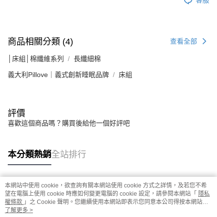
商品相關分類 (4)
查看全部
│床組│棉纖維系列
長纖細棉
義大利Pillove｜義式創新睡眠品牌
床組
評價
喜歡這個商品嗎？購買後給他一個好評吧
本分類熱銷
全站排行
本網站中使用 cookie，欲查詢有關本網站使用 cookie 方式之詳情，及若您不希
熱門標籤
望在電腦上使用 cookie 時應如何變更電腦的 cookie 設定，請參閱本網站「
隱私
權條款
」之 Cookie 聲明。您繼續使用本網站即表示您同意本公司得按本網站使
用條款之 Cookie 聲明使用 cookie。
了解更多 >