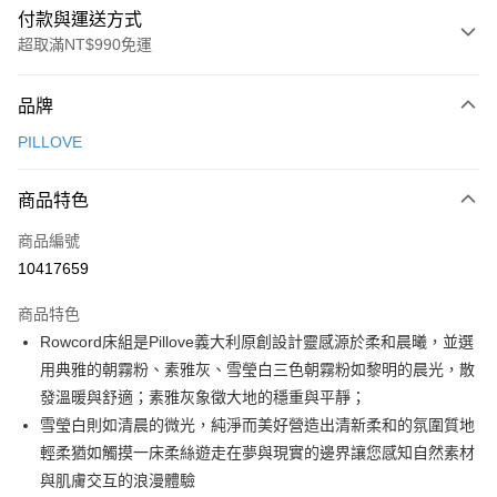
付款與運送方式
超取滿NT$990免運
付款方式
品牌
信用卡一次付款
PILLOVE
信用卡分期付款
3 期 0 利率 每期
NT$2,326
21家銀行
商品特色
合作金庫商業銀行
第一商業銀行
超商取貨付款
商品編號
華南商業銀行
彰化商業銀行
10417659
LINE Pay
上海商業儲蓄銀行
台北富邦商業銀行
國泰世華商業銀行
兆豐國際商業銀行
商品特色
Apple Pay
臺灣中小企業銀行
台中商業銀行
Rowcord床組是Pillove義大利原創設計靈感源於柔和晨曦，並選
匯豐（台灣）商業銀行
華泰商業銀行
街口支付
用典雅的朝霧粉、素雅灰、雪瑩白三色朝霧粉如黎明的晨光，散
聯邦商業銀行
遠東國際商業銀行
元大商業銀行
永豐商業銀行
發溫暖與舒適；素雅灰象徵大地的穩重與平靜；
悠遊付
玉山商業銀行
星展（台灣）商業銀行
雪瑩白則如清晨的微光，純淨而美好營造出清新柔和的氛圍質地
台新國際商業銀行
中國信託商業銀行
Google Pay
輕柔猶如觸摸一床柔絲遊走在夢與現實的邊界讓您感知自然素材
台灣樂天信用卡公司
與肌膚交互的浪漫體驗
全盈+PAY