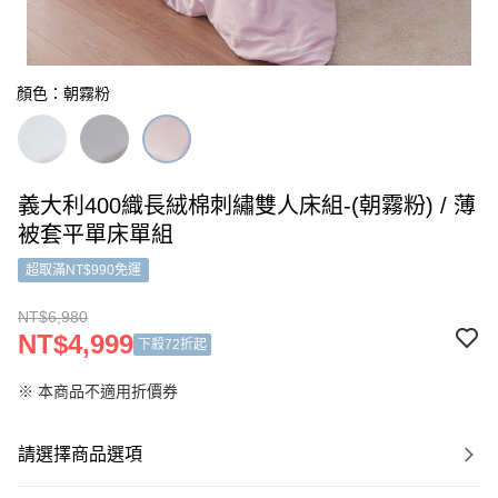
顏色：朝霧粉
義大利400織長絨棉刺繡雙人床組-(朝霧粉) / 薄
被套平單床單組
超取滿NT$990免運
NT$6,980
NT$4,999
下殺72折起
※ 本商品不適用折價券
請選擇商品選項