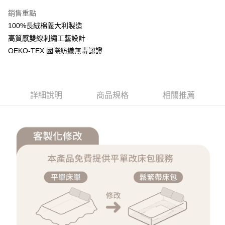
大哥付你分期
銷售重點
相關說明
100%長絨棉義大利製造
【大哥付你分期使用說明】
高質感雙線刺繡工藝設計
AFTEE先享後付
1.本服務由台灣大哥大提供，台灣大哥大用戶可立即使用無須另外申請。
OEKO-TEX 國際紡織無毒認證
2.付款方式選擇「大哥付你分期」，訂單成立後會自動跳轉到大哥付的交易
相關說明
流程，驗證手機門號後，選擇欲分期的期數、繳款截止日，確認付款後即完
【關於「AFTEE先享後付」】
成交易。
ATM付款
AFTEE先享後付是「在收到商品之後才付款」的支付方式。 讓您購物簡單
3.實際核准額度、可分期數及費用金額請依後續交易確認頁面所載為準。
便利好安心！
4.訂單成立30分鐘內，如未前往確認交易或遇審核未通過，訂單將自動取
１．簡單：不需註冊會員、不需綁卡、不需儲值。
詳細說明
商品規格
相關推薦
運送方式
消。如遇「轉專審核」未通過狀況，表示未達大哥付你分期系統評分，恕無
２．便利：只要手機號碼，簡訊認證，即可結帳。
法說明評估內容。
３．安心：先確認商品／服務後，再付款。
全家取貨付款
【繳款方式說明】
1.分期款項不併入電信帳單，「大哥付你分期」於每月結算日後寄送繳費提
每筆NT$65，滿NT$990(含以上)免運費
【「AFTEE先享後付」結帳流程】
醒簡訊。
１．於結帳方式選擇「AFTEE先享後付」後，將跳轉至「AFTEE先享後付」
2.透過簡訊連結打開帳單後，可選擇「超商條碼／台灣大直營門市／銀行轉
付款後全家取貨
結帳頁面，進行簡訊認證並確認金額後，即可完成結帳。
帳／街口支付／iPASS MONEY」等通路繳費。
２．訂單成立數日內，您將收到繳費通知簡訊。
每筆NT$65，滿NT$990(含以上)免運費
３．收到繳費通知簡訊後14天內，點擊此簡訊中的連結，可透過四大超商／
【注意事項】
ATM／網路銀行／等多元方式進行付款，方視為交易完成。
萊爾富取貨付款
1.本服務係由「台灣大哥大股份有限公司」（以下簡稱本公司）所提供，讓
※ 請注意：結帳手續完成當下不需立刻繳費，但若您需要取消訂單，請聯絡
用戶於交易時，得透過本服務購買商品或服務，並由商店將買賣／分期付款
每筆NT$60，滿NT$990(含以上)免運費
購買商品的店家。未經商家同意取消之訂單仍視為有效，需透過AFTEE先享
買賣價金債權讓與本公司後，依約使用本公司帳單繳交帳款。
後付繳納相關費用。
2.基於同意付款使用「大哥付你分期」之契約關係目的，商店將以您的個人
付款後萊爾富取貨
※ 交易是否成功請以「AFTEE先享後付 」之結帳頁面顯示為準，若有關於
資料（包含姓名、電話或地址）提供予台灣大哥大進項蒐集、處理及利用，
是否繳費成功／繳費後需取消欲退款等相關疑問，請聯繫「AFTEE先享後付