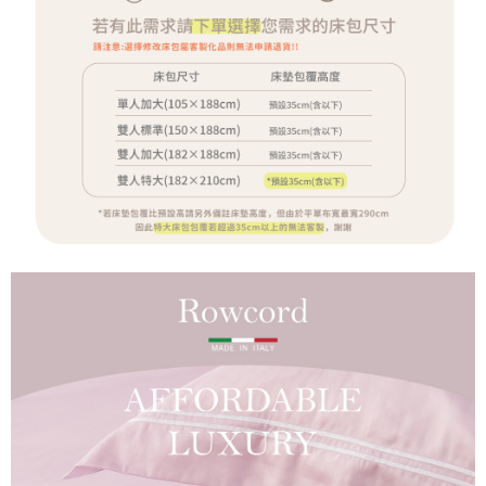
每筆NT$60，滿NT$990(含以上)免運費
由本公司與您本人進行分期帳單所需資料之確認、核對及更正。
客戶支援中心」
https://netprotections.freshdesk.com/support/home
3.完整用戶服務條款，請詳閱以下連結：
https://oppay.tw/userRule
7-11取貨付款
【注意事項】
１．透過由恩沛科技股份有限公司提供之「AFTEE先享後付」服務完成之交
每筆NT$65，滿NT$990(含以上)免運費
易，需依本服務之必要範圍內提供個人資料，並將交易相關給付款項請求債
權轉讓予恩沛科技股份有限公司。
付款後7-11取貨
２．關於個人資料處理事宜，請瀏覽以下網址：
每筆NT$65，滿NT$990(含以上)免運費
https://aftee.tw/terms/#terms3
３．未成年的使用者請事先徵得法定代理人或監護人之同意方可使用
大型超重物流運送
「AFTEE先享後付」，若未經同意申辦者引起之損失，本公司不負相關責
任。
每筆NT$150，滿NT$990(含以上)免運費
４．使用「AFTEE先享後付」時，將依據個別帳號之用戶狀況，依本公司即
時審查核予不同之上限額度；若仍有額度不足之情形，本公司將視審查結果
郵局包裹
請求用戶進行身份認證。
每筆NT$250
５．嚴禁一人註冊多個帳號或使用他人資訊註冊。若發現惡意使用之情形，
恩沛科技股份有限公司將有權停止該用戶之使用額度並採取法律行動。