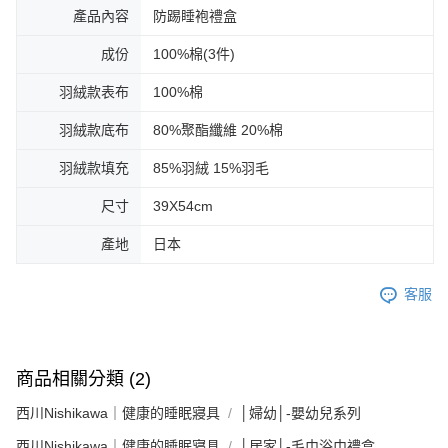
產品內容
防踢睡袍禮盒
成份
100%棉(3件)
羽絨款表布
100%棉
羽絨款底布
80%聚酯纖維 20%棉
羽絨款填充
85%羽絨 15%羽毛
尺寸
39X54cm
產地
日本
客服
商品相關分類 (2)
西川Nishikawa｜健康的睡眠寢具
│婦幼│-嬰幼兒系列
西川Nishikawa｜健康的睡眠寢具
│居家│-毛巾浴巾禮盒