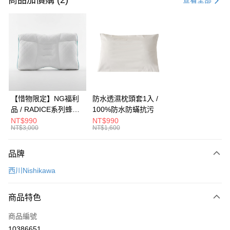
商品加價購 (2)
查看全部
信用卡分期付款
3 期 0 利率 每期
NT$1,333
21家銀行
合作金庫商業銀行
第一商業銀行
超商取貨付款
華南商業銀行
彰化商業銀行
LINE Pay
上海商業儲蓄銀行
台北富邦商業銀行
國泰世華商業銀行
兆豐國際商業銀行
Apple Pay
臺灣中小企業銀行
台中商業銀行
【惜物限定】NG福利
防水透濕枕頭套1入 /
匯豐（台灣）商業銀行
華泰商業銀行
品 / RADICE系列蜂巢
100%防水防蟎抗污
街口支付
聯邦商業銀行
遠東國際商業銀行
調節枕-Low低型(加贈
NT$990
NT$990
元大商業銀行
永豐商業銀行
NT$3,000
NT$1,600
悠遊付
補充袋) / PE中空軟管 /
玉山商業銀行
星展（台灣）商業銀行
高度調節 / 助眠枕
台新國際商業銀行
中國信託商業銀行
Google Pay
品牌
台灣樂天信用卡公司
全盈+PAY
西川Nishikawa
大哥付你分期
商品特色
相關說明
【大哥付你分期使用說明】
商品編號
AFTEE先享後付
1.本服務由台灣大哥大提供，台灣大哥大用戶可立即使用無須另外申請。
10386651
2.付款方式選擇「大哥付你分期」，訂單成立後會自動跳轉到大哥付的交易