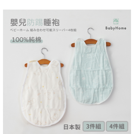
２．關於個人資料處理事宜，請瀏覽以下網址：
每筆NT$65，滿NT$990(含以上)免運費
https://aftee.tw/terms/#terms3
３．未成年的使用者請事先徵得法定代理人或監護人之同意方可使用
大型超重物流運送
「AFTEE先享後付」，若未經同意申辦者引起之損失，本公司不負相關責
任。
每筆NT$150，滿NT$990(含以上)免運費
４．使用「AFTEE先享後付」時，將依據個別帳號之用戶狀況，依本公司即
時審查核予不同之上限額度；若仍有額度不足之情形，本公司將視審查結果
郵局包裹
請求用戶進行身份認證。
每筆NT$250
５．嚴禁一人註冊多個帳號或使用他人資訊註冊。若發現惡意使用之情形，
恩沛科技股份有限公司將有權停止該用戶之使用額度並採取法律行動。