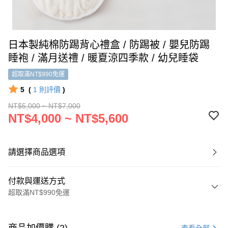
日本製純棉防踢背心禮盒 / 防踢被 / 嬰兒防踢
睡袍 / 滿月送禮 / 暖夏涼四季款 / 幼兒睡袋
超取滿NT$990免運
5
(
1
則評價
)
NT$5,000 ~ NT$7,000
NT$4,000 ~ NT$5,600
請選擇商品選項
付款與運送方式
超取滿NT$990免運
付款方式
信用卡一次付款