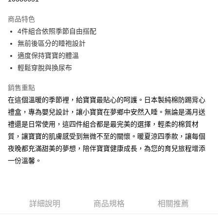
相關說明
流程，驗證手機門號後，選擇欲分期的期數、繳款截止日，確認付款後即完
【關於「AFTEE先享後付」】
成交易。
商品特色
ATM付款
AFTEE先享後付是「在收到商品之後才付款」的支付方式。 讓您購物簡單
3.實際核准額度、可分期數及費用金額請依後續交易確認頁面所載為準。
便利好安心！
4件組合依照季節自由搭配
4.訂單成立30分鐘內，如未前往確認交易或遇審核未通過，訂單將自動取
１．簡單：不需註冊會員、不需綁卡、不需儲值。
運送方式
無前後區分的睡袍設計
消。如遇「轉專審核」未通過狀況，表示未達大哥付你分期系統評分，恕無
２．便利：只要手機號碼，簡訊認證，即可結帳。
法說明評估內容。
適度保持寶寶的體溫
３．安心：先確認商品／服務後，再付款。
全家取貨付款
【繳款方式說明】
輕鬆穿脫與換尿布
1.分期款項不併入電信帳單，「大哥付你分期」於每月結算日後寄送繳費提
每筆NT$65，滿NT$990(含以上)免運費
【「AFTEE先享後付」結帳流程】
醒簡訊。
１．於結帳方式選擇「AFTEE先享後付」後，將跳轉至「AFTEE先享後付」
2.透過簡訊連結打開帳單後，可選擇「超商條碼／台灣大直營門市／銀行轉
銷售重點
付款後全家取貨
結帳頁面，進行簡訊認證並確認金額後，即可完成結帳。
帳／街口支付／iPASS MONEY」等通路繳費。
在這個溫暖的季節裡，給寶寶最貼心的呵護。日本製純棉防踢背心
２．訂單成立數日內，您將收到繳費通知簡訊。
每筆NT$65，滿NT$990(含以上)免運費
３．收到繳費通知簡訊後14天內，點擊此簡訊中的連結，可透過四大超商／
禮盒，專為嬰兒設計，讓小寶寶在夢鄉中安然入睡。無論是滿月送
【注意事項】
ATM／網路銀行／等多元方式進行付款，方視為交易完成。
萊爾富取貨付款
1.本服務係由「台灣大哥大股份有限公司」（以下簡稱本公司）所提供，讓
禮還是日常使用，這四件組合都是最完美的選擇，輕柔的棉質材
※ 請注意：結帳手續完成當下不需立刻繳費，但若您需要取消訂單，請聯絡
用戶於交易時，得透過本服務購買商品或服務，並由商店將買賣／分期付款
每筆NT$60，滿NT$990(含以上)免運費
購買商品的店家。未經商家同意取消之訂單仍視為有效，需透過AFTEE先享
質，讓寶寶的肌膚感受到無微不至的關懷。暖夏涼四季款，讓每個
買賣價金債權讓與本公司後，依約使用本公司帳單繳交帳款。
後付繳納相關費用。
夜晚都充滿甜美的夢想，陪伴寶寶健康成長，為您的育兒旅程增添
2.基於同意付款使用「大哥付你分期」之契約關係目的，商店將以您的個人
付款後萊爾富取貨
※ 交易是否成功請以「AFTEE先享後付 」之結帳頁面顯示為準，若有關於
資料（包含姓名、電話或地址）提供予台灣大哥大進項蒐集、處理及利用，
一份溫馨。
是否繳費成功／繳費後需取消欲退款等相關疑問，請聯繫「AFTEE先享後付
每筆NT$60，滿NT$990(含以上)免運費
由本公司與您本人進行分期帳單所需資料之確認、核對及更正。
客戶支援中心」
https://netprotections.freshdesk.com/support/home
3.完整用戶服務條款，請詳閱以下連結：
https://oppay.tw/userRule
7-11取貨付款
【注意事項】
１．透過由恩沛科技股份有限公司提供之「AFTEE先享後付」服務完成之交
每筆NT$65，滿NT$990(含以上)免運費
詳細說明
商品規格
相關推薦
易，需依本服務之必要範圍內提供個人資料，並將交易相關給付款項請求債
權轉讓予恩沛科技股份有限公司。
付款後7-11取貨