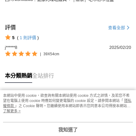
評價
查看全部
5
(
1
則評價
)
j******8
2025/02/20
|
39X54cm
本分類熱銷
全站排行
本網站中使用 cookie，欲查詢有關本網站使用 cookie 方式之詳情，及若您不希
熱門標籤
望在電腦上使用 cookie 時應如何變更電腦的 cookie 設定，請參閱本網站「
隱私
權條款
」之 Cookie 聲明。您繼續使用本網站即表示您同意本公司得按本網站使
用條款之 Cookie 聲明使用 cookie。
了解更多 >
我知道了