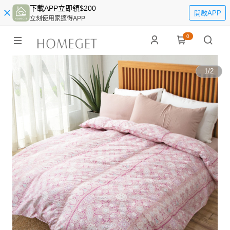
下載APP立即領$200
開啟APP
立刻使用家適得APP
0
1
/
2