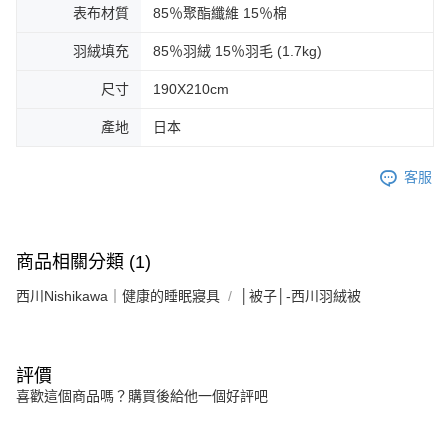
表布材質
85％聚酯纖維 15％棉
羽絨填充
85％羽絨 15％羽毛 (1.7kg)
尺寸
190X210cm
產地
日本
客服
商品相關分類 (1)
西川Nishikawa｜健康的睡眠寢具
│被子│-西川羽絨被
評價
喜歡這個商品嗎？購買後給他一個好評吧