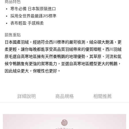
商品特色
１．簡單：不需註冊會員、不需綁卡、不需儲值。
運送方式
消。如遇「轉專審核」未通過狀況，表示未達大哥付你分期系統評分，恕無
２．便利：只要手機號碼，簡訊認證，即可結帳。
寒冬必備 日本製原裝進口
法說明評估內容。
３．安心：先確認商品／服務後，再付款。
大型超重物流運送
【繳款方式說明】
採用全世界最嚴謹JIS標準
1.分期款項不併入電信帳單，「大哥付你分期」於每月結算日後寄送繳費提
每筆NT$150，滿NT$990(含以上)免運費
表布輕盈 手感棉柔
【「AFTEE先享後付」結帳流程】
醒簡訊。
１．於結帳方式選擇「AFTEE先享後付」後，將跳轉至「AFTEE先享後付」
2.透過簡訊連結打開帳單後，可選擇「超商條碼／台灣大直營門市／銀行轉
郵局包裹
結帳頁面，進行簡訊認證並確認金額後，即可完成結帳。
銷售重點
帳／街口支付／iPASS MONEY」等通路繳費。
２．訂單成立數日內，您將收到繳費通知簡訊。
每筆NT$250
日本國產羽絨，經過符合西川標準的嚴苛檢測，絨朵碩大飽滿，更
３．收到繳費通知簡訊後14天內，點擊此簡訊中的連結，可透過四大超商／
【注意事項】
ATM／網路銀行／等多元方式進行付款，方視為交易完成。
柔更輕，讓你每晚都能享受高品質羽絨帶來的優質睡眠。西川羽絨
1.本服務係由「台灣大哥大股份有限公司」（以下簡稱本公司）所提供，讓
※ 請注意：結帳手續完成當下不需立刻繳費，但若您需要取消訂單，請聯絡
原毛選自高寒地區擁有天然養鴨鵝的地理優勢，其草原、河流和氣
用戶於交易時，得透過本服務購買商品或服務，並由商店將買賣／分期付款
購買商品的店家。未經商家同意取消之訂單仍視為有效，需透過AFTEE先享
買賣價金債權讓與本公司後，依約使用本公司帳單繳交帳款。
候令鴨鵝隻有更強的禦寒能力，並選自高寒地區體型更大的鴨鵝，
後付繳納相關費用。
2.基於同意付款使用「大哥付你分期」之契約關係目的，商店將以您的個人
※ 交易是否成功請以「AFTEE先享後付 」之結帳頁面顯示為準，若有關於
因此絨朵更大，保暖性也更好。
資料（包含姓名、電話或地址）提供予台灣大哥大進項蒐集、處理及利用，
是否繳費成功／繳費後需取消欲退款等相關疑問，請聯繫「AFTEE先享後付
由本公司與您本人進行分期帳單所需資料之確認、核對及更正。
客戶支援中心」
https://netprotections.freshdesk.com/support/home
3.完整用戶服務條款，請詳閱以下連結：
https://oppay.tw/userRule
【注意事項】
１．透過由恩沛科技股份有限公司提供之「AFTEE先享後付」服務完成之交
詳細說明
商品規格
相關推薦
易，需依本服務之必要範圍內提供個人資料，並將交易相關給付款項請求債
權轉讓予恩沛科技股份有限公司。
２．關於個人資料處理事宜，請瀏覽以下網址：
https://aftee.tw/terms/#terms3
３．未成年的使用者請事先徵得法定代理人或監護人之同意方可使用
「AFTEE先享後付」，若未經同意申辦者引起之損失，本公司不負相關責