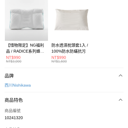
信用卡分期付款
3 期 0 利率 每期
NT$9,000
21家銀行
合作金庫商業銀行
第一商業銀行
LINE Pay
華南商業銀行
彰化商業銀行
Apple Pay
上海商業儲蓄銀行
台北富邦商業銀行
國泰世華商業銀行
兆豐國際商業銀行
街口支付
臺灣中小企業銀行
台中商業銀行
【惜物限定】NG福利
防水透濕枕頭套1入 /
匯豐（台灣）商業銀行
華泰商業銀行
品 / RADICE系列蜂巢
100%防水防蟎抗污
悠遊付
聯邦商業銀行
遠東國際商業銀行
調節枕-Low低型(加贈
NT$990
NT$990
元大商業銀行
永豐商業銀行
NT$3,000
NT$1,600
Google Pay
補充袋) / PE中空軟管 /
玉山商業銀行
星展（台灣）商業銀行
高度調節 / 助眠枕
台新國際商業銀行
中國信託商業銀行
全盈+PAY
品牌
台灣樂天信用卡公司
大哥付你分期
西川Nishikawa
相關說明
【大哥付你分期使用說明】
商品特色
AFTEE先享後付
1.本服務由台灣大哥大提供，台灣大哥大用戶可立即使用無須另外申請。
2.付款方式選擇「大哥付你分期」，訂單成立後會自動跳轉到大哥付的交易
相關說明
商品編號
流程，驗證手機門號後，選擇欲分期的期數、繳款截止日，確認付款後即完
【關於「AFTEE先享後付」】
10241320
成交易。
ATM付款
AFTEE先享後付是「在收到商品之後才付款」的支付方式。 讓您購物簡單
3.實際核准額度、可分期數及費用金額請依後續交易確認頁面所載為準。
便利好安心！
4.訂單成立30分鐘內，如未前往確認交易或遇審核未通過，訂單將自動取